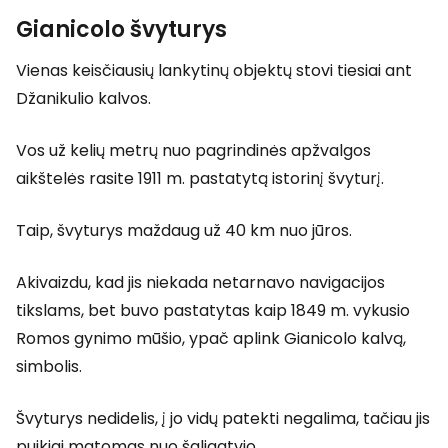
Gianicolo švyturys
Vienas keisčiausių lankytinų objektų stovi tiesiai ant
Džanikulio kalvos.
Vos už kelių metrų nuo pagrindinės apžvalgos
aikštelės rasite 1911 m. pastatytą istorinį švyturį.
Taip, švyturys maždaug už 40 km nuo jūros.
Akivaizdu, kad jis niekada netarnavo navigacijos
tikslams, bet buvo pastatytas kaip 1849 m. vykusio
Romos gynimo mūšio, ypač aplink Gianicolo kalvą,
simbolis.
Švyturys nedidelis, į jo vidų patekti negalima, tačiau jis
puikiai matomas nuo šaligatvio.