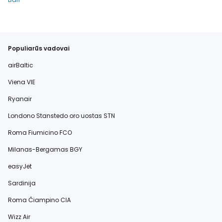
Populiarūs vadovai
airBaltic
Viena VIE
Ryanair
Londono Stanstedo oro uostas STN
Roma Fiumicino FCO
Milanas-Bergamas BGY
easyJet
Sardinija
Roma Čiampino CIA
Wizz Air