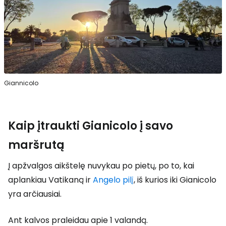
Giannicolo
Kaip įtraukti Gianicolo į savo
maršrutą
Į apžvalgos aikštelę nuvykau po pietų, po to, kai
aplankiau Vatikaną ir
Angelo pilį
, iš kurios iki Gianicolo
yra arčiausiai.
Ant kalvos praleidau apie 1 valandą.