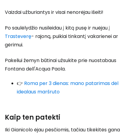
Vaizdai užburiantys ir visai nenorėjau išeiti!
Po saulėlydžio nusileidau į kitą pusę ir nuėjau į
Trasteverę
- rajoną, puikiai tinkantį vakarienei ar
gėrimui.
Pakeliui žemyn būtinai užsukite prie nuostabaus
Fontana dell'Acqua Paola.
👉
Roma per 3 dienas: mano patarimas dėl
idealaus maršruto
Kaip ten patekti
Iki Gianicolo ėjau pėsčiomis, tačiau tikėkitės gana