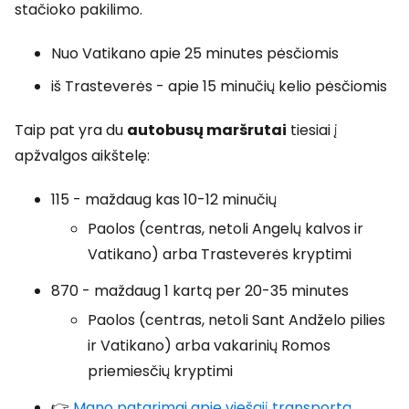
stačioko pakilimo.
Nuo Vatikano apie 25 minutes pėsčiomis
iš Trasteverės - apie 15 minučių kelio pėsčiomis
Taip pat yra du
autobusų maršrutai
tiesiai į
apžvalgos aikštelę:
115 - maždaug kas 10-12 minučių
Paolos (centras, netoli Angelų kalvos ir
Vatikano) arba Trasteverės kryptimi
870 - maždaug 1 kartą per 20-35 minutes
Paolos (centras, netoli Sant Andželo pilies
ir Vatikano) arba vakarinių Romos
priemiesčių kryptimi
👉
Mano patarimai apie viešąjį transportą