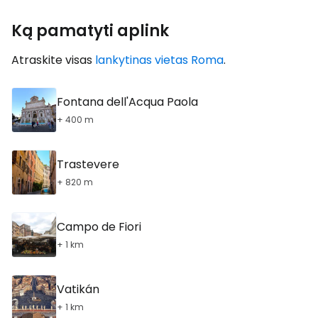
Ką pamatyti aplink
Atraskite visas
lankytinas vietas Roma
.
Fontana dell'Acqua Paola
+ 400 m
Trastevere
+ 820 m
Campo de Fiori
+ 1 km
Vatikán
+ 1 km