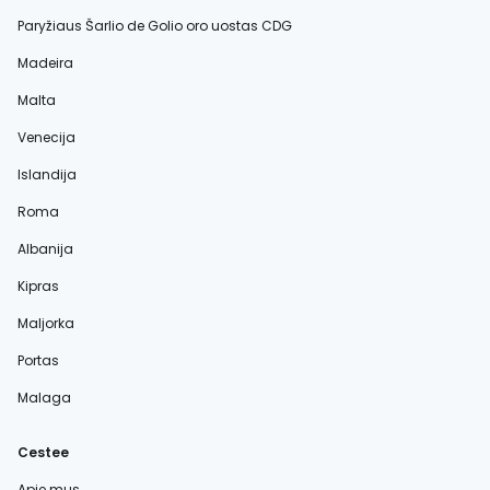
Paryžiaus Šarlio de Golio oro uostas CDG
Madeira
Malta
Venecija
Islandija
Roma
Albanija
Kipras
Maljorka
Portas
Malaga
Cestee
Apie mus