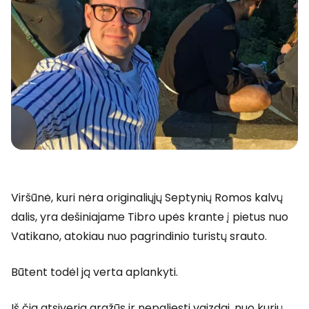
Viršūnė, kuri nėra originaliųjų Septynių Romos kalvų
dalis, yra dešiniajame Tibro upės krante į pietus nuo
Vatikano, atokiau nuo pagrindinio turistų srauto.
Būtent todėl ją verta aplankyti.
Iš čia atsiveria gražūs ir nepaliesti vaizdai, nuo kurių