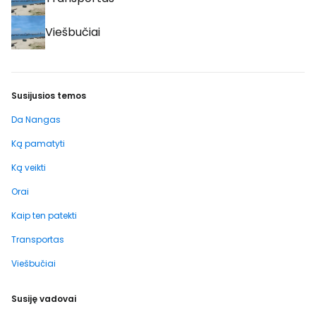
Viešbučiai
Susijusios temos
Da Nangas
Ką pamatyti
Ką veikti
Orai
Kaip ten patekti
Transportas
Viešbučiai
Susiję vadovai