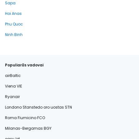
Sapa
Hoi Anas
Phu Quoc
Ninh Binh
Populiarūs vadovai
airBaltic
Viena VIE
Ryanair
Londono Stanstedo oro uostas STN
Roma Fiumicino FCO
Milanas-Bergamas BGY
easyJet