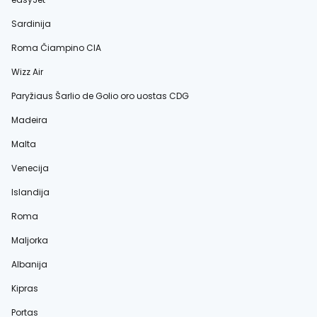
Sardinija
Roma Čiampino CIA
Wizz Air
Paryžiaus Šarlio de Golio oro uostas CDG
Madeira
Malta
Venecija
Islandija
Roma
Maljorka
Albanija
Kipras
Portas