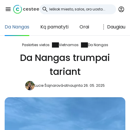
Da Nangas
Ką pamatyti
Orai
Daugiau
Prisijunkite prie
Cestee
Paskirties vietos
Vietnamas
Da Nangas
Da Nangas trumpai
... pasaulinė kelionių bendruomenė
tariant
Tęsti su Google
Lucie Šajnarová
atnaujinta 26. 05. 2025
Tęsti su Facebook
Tęsti el. paštu