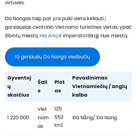
virtuvės.
Da Nangas taip pat yra puiki vieta keliauti į
garsiausias centrinio Vietnamo turistines vietas, ypač
žibintų miestą
Hoi Aną
ir imperatoriškąjį Hue miestą.
10 geriausių Da Nango viešbučių
Gyventoj
Pavadinimas
Šali
Plot
ų
Vietnamiečių / anglų
s
as
skaičius
kalba
125
Viet
553
1 220 000
nam
Đà Nẵng/ Da Nang
km2
as