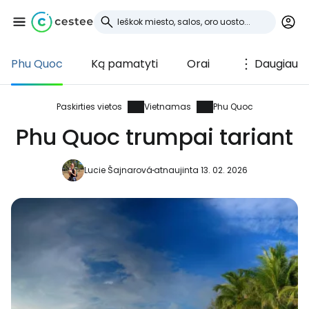
Phu Quoc
Ką pamatyti
Orai
Daugiau
Prisijunkite prie
Cestee
Paskirties vietos
Vietnamas
Phu Quoc
Phu Quoc trumpai tariant
... pasaulinė kelionių bendruomenė
Lucie Šajnarová
atnaujinta 13. 02. 2026
Tęsti su Google
Tęsti su Facebook
Tęsti el. paštu