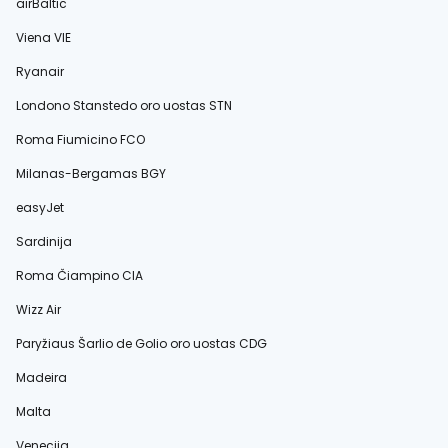
airBaltic
Viena VIE
Ryanair
Londono Stanstedo oro uostas STN
Roma Fiumicino FCO
Milanas-Bergamas BGY
easyJet
Sardinija
Roma Čiampino CIA
Wizz Air
Paryžiaus Šarlio de Golio oro uostas CDG
Madeira
Malta
Venecija