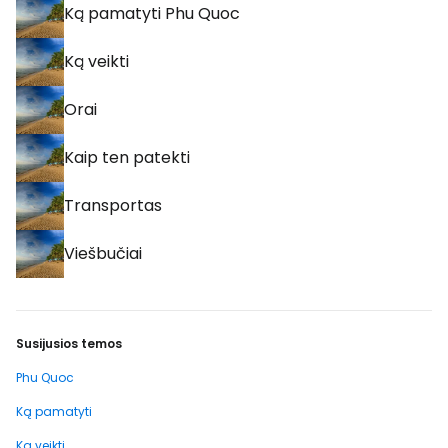
Ką pamatyti Phu Quoc
Ką veikti
Orai
Kaip ten patekti
Transportas
Viešbučiai
Susijusios temos
Phu Quoc
Ką pamatyti
Ką veikti