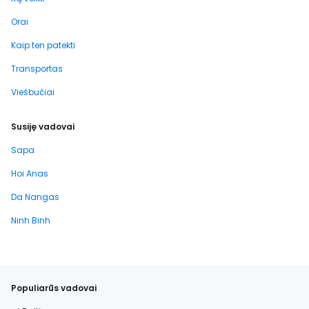
Orai
Kaip ten patekti
Transportas
Viešbučiai
Susiję vadovai
Sapa
Hoi Anas
Da Nangas
Ninh Binh
Populiarūs vadovai