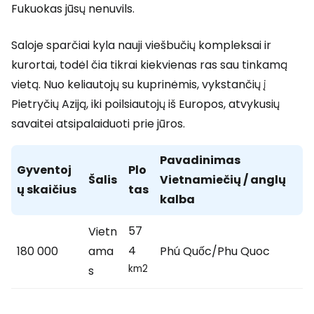
Fukuokas jūsų nenuvils.
Saloje sparčiai kyla nauji viešbučių kompleksai ir
kurortai, todėl čia tikrai kiekvienas ras sau tinkamą
vietą. Nuo keliautojų su kuprinėmis, vykstančių į
Pietryčių Aziją, iki poilsiautojų iš Europos, atvykusių
savaitei atsipalaiduoti prie jūros.
Pavadinimas
Gyventoj
Plo
Šalis
Vietnamiečių / anglų
ų skaičius
tas
kalba
57
Vietn
4
180 000
ama
Phú Quốc/Phu Quoc
km2
s