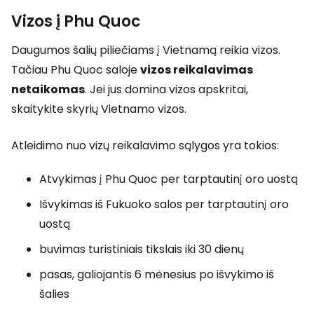
Vizos į Phu Quoc
Daugumos šalių piliečiams į Vietnamą reikia vizos.
Tačiau Phu Quoc saloje
vizos reikalavimas
netaikomas
. Jei jus domina vizos apskritai,
skaitykite skyrių Vietnamo vizos.
Atleidimo nuo vizų reikalavimo sąlygos yra tokios:
Atvykimas į Phu Quoc per tarptautinį oro uostą
Išvykimas iš Fukuoko salos per tarptautinį oro
uostą
buvimas turistiniais tikslais iki 30 dienų
pasas, galiojantis 6 mėnesius po išvykimo iš
šalies