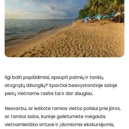
Ilgi balti paplūdimiai, apsupti palmių ir tankių
atogrąžų džiunglių? Sparčiai besivystančioje saloje
pietų Vietname rasite tai ir dar daugiau.
Nesvarbu, ar ieškote ramios vietos poilsiui prie jūros,
ar ramios salos, kurioje galėtumėte mėgautis
vietnamietiška virtuve ir įdomiomis ekskursijomis,