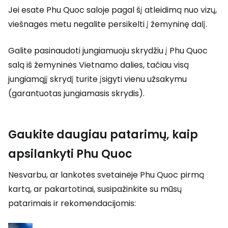
Jei esate Phu Quoc saloje pagal šį atleidimą nuo vizų,
viešnagės metu negalite persikelti į žemyninę dalį.
Galite pasinaudoti jungiamuoju skrydžiu į Phu Quoc
salą iš žemyninės Vietnamo dalies, tačiau visą
jungiamąjį skrydį turite įsigyti vienu užsakymu
(garantuotas jungiamasis skrydis).
Gaukite daugiau patarimų, kaip
apsilankyti Phu Quoc
Nesvarbu, ar lankotės svetainėje Phu Quoc pirmą
kartą, ar pakartotinai, susipažinkite su mūsų
patarimais ir rekomendacijomis: