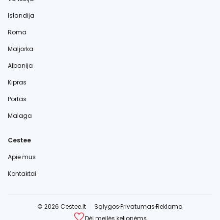
Islandija
Roma
Maljorka
Albanija
Kipras
Portas
Malaga
Cestee
Apie mus
Kontaktai
© 2026 Cestee.lt
Sąlygos
Privatumas
Reklama
Dėl meilės kelionėms