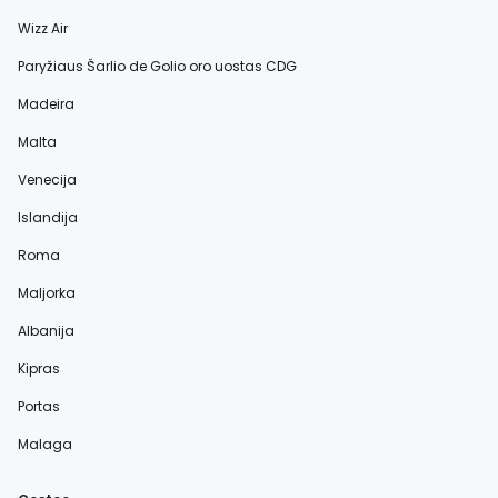
Wizz Air
Paryžiaus Šarlio de Golio oro uostas CDG
Madeira
Malta
Venecija
Islandija
Roma
Maljorka
Albanija
Kipras
Portas
Malaga