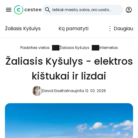
Žaliasis Kyšulys
Ką pamatyti
Daugiau
Prisijunkite prie
Cestee
Paskirties vietos
Žaliasis Kyšulys
Internetas
Žaliasis Kyšulys - elektros
... pasaulinė kelionių bendruomenė
kištukai ir lizdai
Tęsti su Google
David Eiselt
atnaujinta 12. 02. 2026
Tęsti su Facebook
Tęsti el. paštu