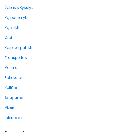
Žaliasis Kyšulys
Ką pamatyti
Ką veikti
Orai
Kaip ten patekti
Transportas
Valiuta
Patiekalai
Kultūra
Saugumas
Vizos
Internetas