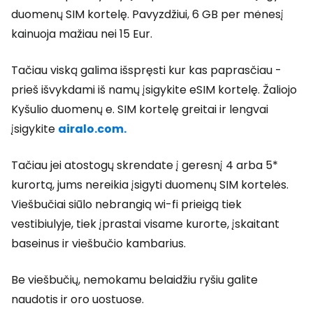
duomenų SIM kortelę. Pavyzdžiui, 6 GB per mėnesį
kainuoja mažiau nei 15 Eur.
Tačiau viską galima išspręsti kur kas paprasčiau -
prieš išvykdami iš namų įsigykite eSIM kortelę. Žaliojo
Kyšulio duomenų e. SIM kortelę greitai ir lengvai
įsigykite
airalo.com.
Tačiau jei atostogų skrendate į geresnį 4 arba 5*
kurortą, jums nereikia įsigyti duomenų SIM kortelės.
Viešbučiai siūlo nebrangią wi-fi prieigą tiek
vestibiulyje, tiek įprastai visame kurorte, įskaitant
baseinus ir viešbučio kambarius.
Be viešbučių, nemokamu belaidžiu ryšiu galite
naudotis ir oro uostuose.