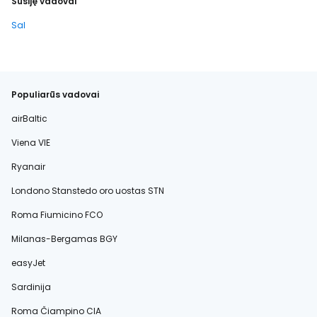
Susiję vadovai
Sal
Populiarūs vadovai
airBaltic
Viena VIE
Ryanair
Londono Stanstedo oro uostas STN
Roma Fiumicino FCO
Milanas-Bergamas BGY
easyJet
Sardinija
Roma Čiampino CIA