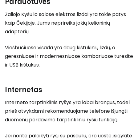
Parduotuvės
Žaliojo Kyšulio salose elektros lizdai yra tokie patys
kaip Čekijoje. Jums neprireiks jokių kelioninių
adapterių.
Viešbučiuose visada yra daug kištukinių lizdų, o
geresniuose ir modernesniuose kambariuose turėsite
ir USB kištukus.
Internetas
Interneto tarptinklinis ryšys yra labai brangus, todėl
prieš atvykdami rekomenduojame telefone išjungti
duomenų perdavimo tarptinkliniu ryšiu funkciją.
Jei norite palaikyti ryšį su pasauliu, oro uoste įsigykite