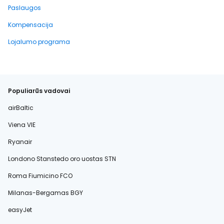
Paslaugos
Kompensacija
Lojalumo programa
Populiarūs vadovai
airBaltic
Viena VIE
Ryanair
Londono Stanstedo oro uostas STN
Roma Fiumicino FCO
Milanas-Bergamas BGY
easyJet