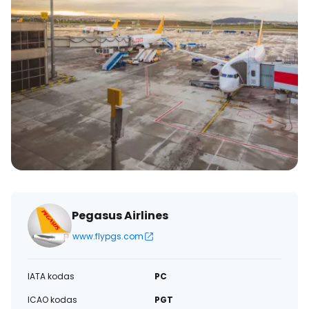
Pegasus Airlines
www.flypgs.com
IATA kodas
PC
ICAO kodas
PGT