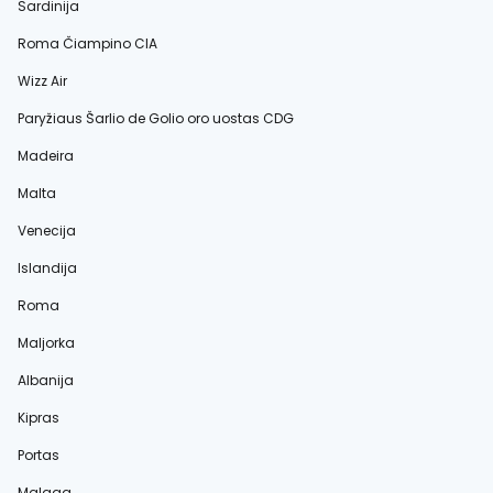
Sardinija
Roma Čiampino CIA
Wizz Air
Paryžiaus Šarlio de Golio oro uostas CDG
Madeira
Malta
Venecija
Islandija
Roma
Maljorka
Albanija
Kipras
Portas
Malaga