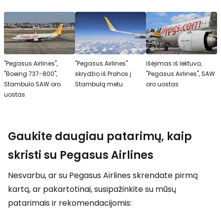
"Pegasus Airlines",
"Pegasus Airlines"
Išėjimas iš lėktuvo,
"Boeing 737-800",
skrydžio iš Prahos į
"Pegasus Airlines", SAW
Stambulo SAW oro
Stambulą metu
oro uostas
uostas
Gaukite daugiau patarimų, kaip
skristi su Pegasus Airlines
Nesvarbu, ar su Pegasus Airlines skrendate pirmą
kartą, ar pakartotinai, susipažinkite su mūsų
patarimais ir rekomendacijomis: