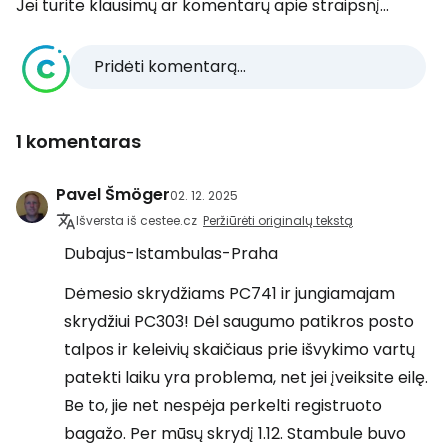
Jei turite klausimų ar komentarų apie straipsnį...
Pridėti komentarą...
1 komentaras
Pavel Šmöger
02. 12. 2025
Išversta iš cestee.cz
Peržiūrėti originalų tekstą
Dubajus-Istambulas-Praha
Dėmesio skrydžiams PC741 ir jungiamajam
skrydžiui PC303! Dėl saugumo patikros posto
talpos ir keleivių skaičiaus prie išvykimo vartų
patekti laiku yra problema, net jei įveiksite eilę.
Be to, jie net nespėja perkelti registruoto
bagažo. Per mūsų skrydį 1.12. Stambule buvo