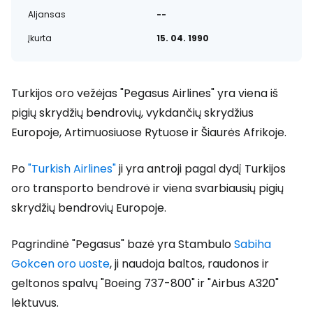
Aljansas
--
Įkurta
15. 04. 1990
Turkijos oro vežėjas "Pegasus Airlines" yra viena iš
pigių skrydžių bendrovių, vykdančių skrydžius
Europoje, Artimuosiuose Rytuose ir Šiaurės Afrikoje.
Po
"Turkish Airlines"
ji yra antroji pagal dydį Turkijos
oro transporto bendrovė ir viena svarbiausių pigių
skrydžių bendrovių Europoje.
Pagrindinė "Pegasus" bazė yra Stambulo
Sabiha
Gokcen oro uoste
, ji naudoja baltos, raudonos ir
geltonos spalvų "Boeing 737-800" ir "Airbus A320"
lėktuvus.