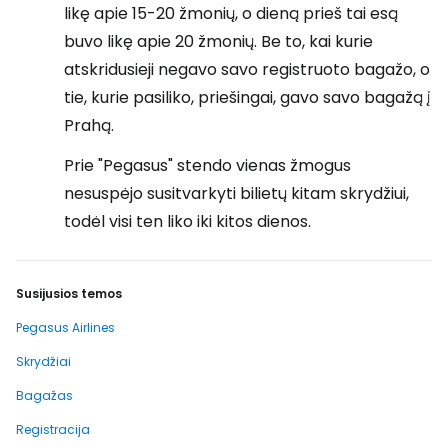
likę apie 15-20 žmonių, o dieną prieš tai esą
buvo likę apie 20 žmonių. Be to, kai kurie
atskridusieji negavo savo registruoto bagažo, o
tie, kurie pasiliko, priešingai, gavo savo bagažą į
Prahą.
Prie "Pegasus" stendo vienas žmogus
nesuspėjo susitvarkyti bilietų kitam skrydžiui,
todėl visi ten liko iki kitos dienos.
Susijusios temos
Pegasus Airlines
Skrydžiai
Bagažas
Registracija