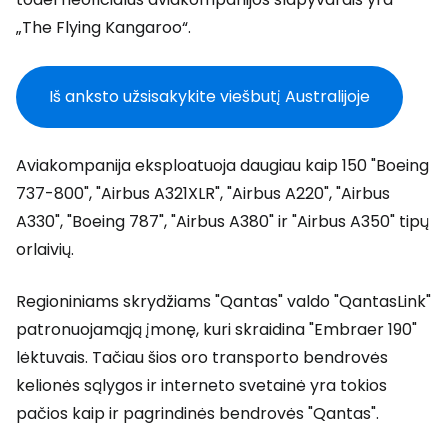
„The Flying Kangaroo“
.
Iš anksto užsisakykite viešbutį Australijoje
Aviakompanija eksploatuoja daugiau kaip 150 "Boeing
737-800", "Airbus A321XLR", "Airbus A220", "Airbus
A330", "Boeing 787", "Airbus A380" ir "Airbus A350" tipų
orlaivių.
Regioniniams skrydžiams "Qantas" valdo "QantasLink"
patronuojamąją įmonę, kuri skraidina "Embraer 190"
lėktuvais. Tačiau šios oro transporto bendrovės
kelionės sąlygos ir interneto svetainė yra tokios
pačios kaip ir pagrindinės bendrovės "Qantas".