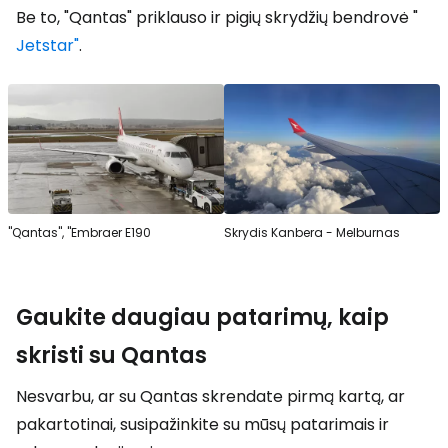
Be to, "Qantas" priklauso ir pigių skrydžių bendrovė "
Jetstar"
.
"Qantas", "Embraer E190
Skrydis Kanbera - Melburnas
Gaukite daugiau patarimų, kaip
skristi su Qantas
Nesvarbu, ar su Qantas skrendate pirmą kartą, ar
pakartotinai, susipažinkite su mūsų patarimais ir