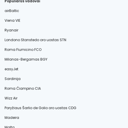
Populiarūs vadovai
airBaltic
Viena VIE
Ryanair
Londono Stanstedo oro uostas STN
Roma Fiumicino FCO
Milanas-Bergamas BGY
easyJet
Sardinija
Roma Čiampino CIA
Wizz Air
Paryžiaus Šarlio de Golio oro uostas CDG
Madeira
Malta