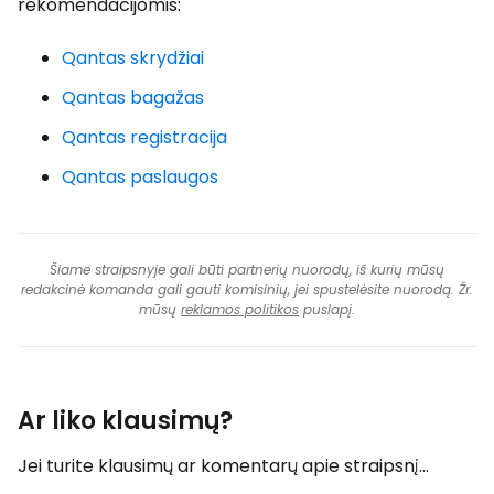
rekomendacijomis:
Qantas skrydžiai
Qantas bagažas
Qantas registracija
Qantas paslaugos
Šiame straipsnyje gali būti partnerių nuorodų, iš kurių mūsų
redakcinė komanda gali gauti komisinių, jei spustelėsite nuorodą. Žr.
mūsų
reklamos politikos
puslapį.
Ar liko klausimų?
Jei turite klausimų ar komentarų apie straipsnį...