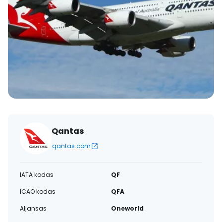
Qantas
qantas.com
IATA kodas
QF
ICAO kodas
QFA
Aljansas
Oneworld