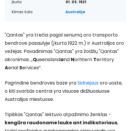
Įkurta
01. 03. 1921
Kilmės šalis
Australija
"Qantas" yra trečia pagal senumą oro transporto
bendrovė pasaulyje (įkurta 1922 m.) ir Australijos oro
vežėjas. Pavadinimas "Qantas" yra žodžių "Qantas"
akronimas.
„
Q
ueensland
a
nd
N
orhtern
T
erritory
A
erial
S
ervices“.
Pagrindinė bendrovės bazė yra
Sidnėjaus
oro uoste,
o kiti svarbūs centrai yra visuose didžiuosiuose
Australijos miestuose.
Tipiškas "Qantas" lėktuvo atpažinimo ženklas -
kengūra raudoname lauke ant indikatoriaus
,
todėl neoficialus aviakompanijos slapyvardis yra