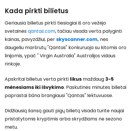
Kada pirkti bilietus
Geriausia bilietus pirkti tiesiogiai iš oro vežėjo
svetainės
qantas.com
, tačiau visada verta palyginti
kainas, pavyzdžiui, per
skyscanner.com,
nes
daugeliu maršrutų "Qantas" konkuruoja su kitomis oro
linijomis, ypač " Virgin Australia" Australijos vidaus
rinkoje.
Apskritai bilietus verta pirkti
likus
maždaug
3-5
mėnesiams iki išvykimo
. Paskutinės minutės bilietai
paprastai būna brangiausi "Qantas" lėktuvuose.
Didžiausią šansą gauti pigų bilietą visada turite naujai
pristatytomis kryptimis arba skrydžiams ne sezono
metu.