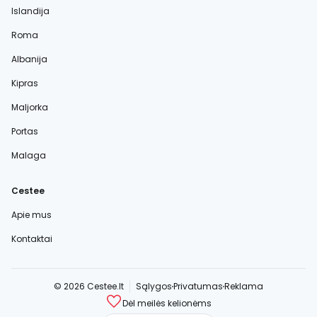
Islandija
Roma
Albanija
Kipras
Maljorka
Portas
Malaga
Cestee
Apie mus
Kontaktai
© 2026 Cestee.lt
Sąlygos
Privatumas
Reklama
Dėl meilės kelionėms
cestee.com