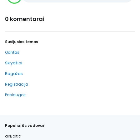
0 komentarai
Susijusios temos
Qantas
Skrydžiai
Bagažas
Registracija
Paslaugos
Populiarūs vadovai
airBaltic