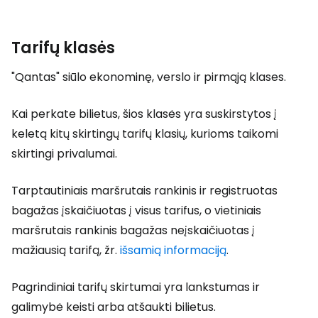
Tarifų klasės
"Qantas" siūlo ekonominę, verslo ir pirmąją klases.
Kai perkate bilietus, šios klasės yra suskirstytos į
keletą kitų skirtingų tarifų klasių, kurioms taikomi
skirtingi privalumai.
Tarptautiniais maršrutais rankinis ir registruotas
bagažas įskaičiuotas į visus tarifus, o vietiniais
maršrutais rankinis bagažas neįskaičiuotas į
mažiausią tarifą, žr.
išsamią informaciją
.
Pagrindiniai tarifų skirtumai yra lankstumas ir
galimybė keisti arba atšaukti bilietus.