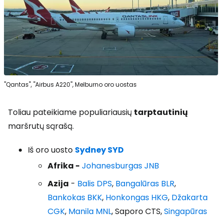
"Qantas", "Airbus A220", Melburno oro uostas
Toliau pateikiame populiariausių
tarptautinių
maršrutų sąrašą.
Iš oro uosto
Sydney SYD
Afrika -
Johanesburgas JNB
Azija
-
Balis DPS
,
Bangalūras BLR
,
Bankokas BKK
,
Honkongas HKG
,
Džakarta
CGK
,
Manila MNL
, Saporo CTS,
Singapūras