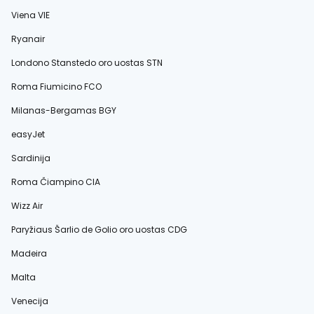
Viena VIE
Ryanair
Londono Stanstedo oro uostas STN
Roma Fiumicino FCO
Milanas-Bergamas BGY
easyJet
Sardinija
Roma Čiampino CIA
Wizz Air
Paryžiaus Šarlio de Golio oro uostas CDG
Madeira
Malta
Venecija