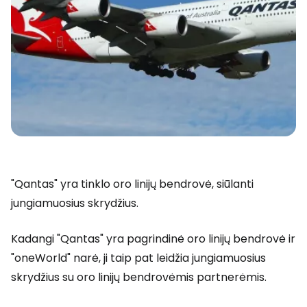
"Qantas" yra tinklo oro linijų bendrovė, siūlanti
jungiamuosius skrydžius.
Kadangi "Qantas" yra pagrindinė oro linijų bendrovė ir
"oneWorld" narė, ji taip pat leidžia jungiamuosius
skrydžius su oro linijų bendrovėmis partnerėmis.