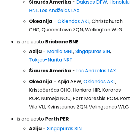
Šiaurės Amerika
-
Dalasas DFW
,
Honolulu
HNL
,
Los Andželas LAX
Okeanija
-
Oklendas AKL
, Christchurch
CHC, Queenstown ZQN, Wellington WLG
iš oro uosto
Brisbane BNE
Azija
-
Manila MNL
,
Singapūras SIN
,
Tokijas-Narita NRT
Šiaurės Amerika
-
Los Andželas LAX
Okeanija
- Apija APW,
Oklendas AKL
,
Kristočerčas CHC, Honiara HIR, Kororas
ROR, Numėja NOU, Port Moresbis POM, Port
Vila VLI, Kvinstaunas ZQN, Velingtonas WLG
iš oro uosto
Perth PER
Azija
-
Singapūras SIN