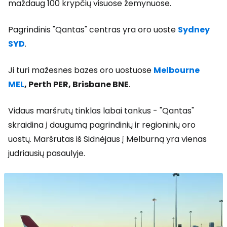
maždaug 100 krypčių visuose žemynuose.
Pagrindinis "Qantas" centras yra oro uoste
Sydney
SYD
.
Ji turi mažesnes bazes oro uostuose
Melbourne
MEL
, Perth PER, Brisbane BNE
.
Vidaus maršrutų tinklas labai tankus - "Qantas"
skraidina į daugumą pagrindinių ir regioninių oro
uostų. Maršrutas iš Sidnėjaus į Melburną yra vienas
judriausių pasaulyje.