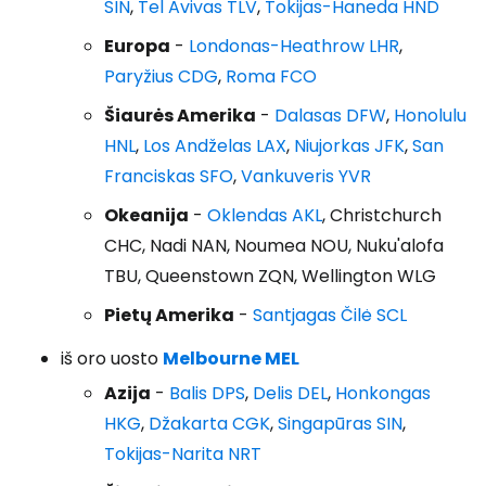
SIN
,
Tel Avivas TLV
,
Tokijas-Haneda HND
Europa
-
Londonas-Heathrow LHR
,
Paryžius CDG
,
Roma FCO
Šiaurės Amerika
-
Dalasas DFW
,
Honolulu
HNL
,
Los Andželas LAX
,
Niujorkas JFK
,
San
Franciskas SFO
,
Vankuveris YVR
Okeanija
-
Oklendas AKL
, Christchurch
CHC, Nadi NAN, Noumea NOU, Nuku'alofa
TBU, Queenstown ZQN, Wellington WLG
Pietų Amerika
-
Santjagas Čilė SCL
iš oro uosto
Melbourne MEL
Azija
-
Balis DPS
,
Delis DEL
,
Honkongas
HKG
,
Džakarta CGK
,
Singapūras SIN
,
Tokijas-Narita NRT