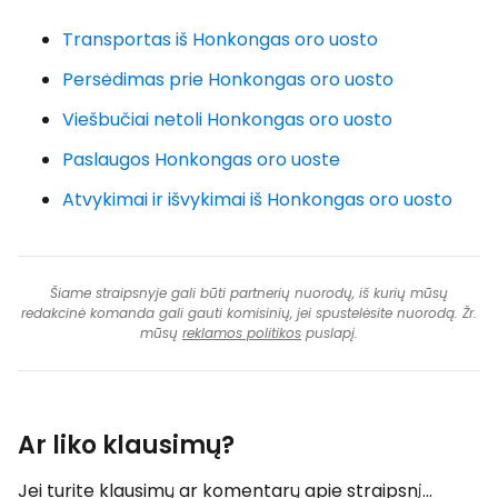
Transportas iš Honkongas oro uosto
Persėdimas prie Honkongas oro uosto
Viešbučiai netoli Honkongas oro uosto
Paslaugos Honkongas oro uoste
Atvykimai ir išvykimai iš Honkongas oro uosto
Šiame straipsnyje gali būti partnerių nuorodų, iš kurių mūsų
redakcinė komanda gali gauti komisinių, jei spustelėsite nuorodą. Žr.
mūsų
reklamos politikos
puslapį.
Ar liko klausimų?
Jei turite klausimų ar komentarų apie straipsnį...