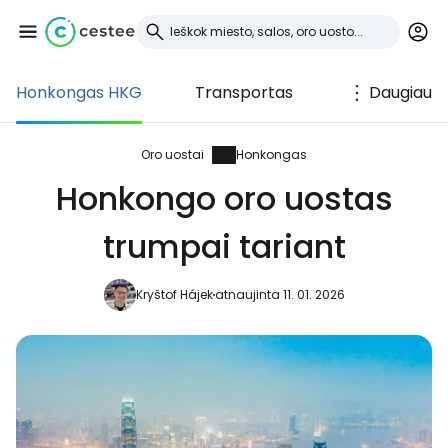
Honkongas HKG
Transportas
Daugiau
Prisijunkite prie
Cestee
Oro uostai
Honkongas
Honkongo oro uostas
... pasaulinė kelionių bendruomenė
trumpai tariant
Tęsti su Google
Kryštof Hájek
atnaujinta 11. 01. 2026
Tęsti su Facebook
Tęsti el. paštu