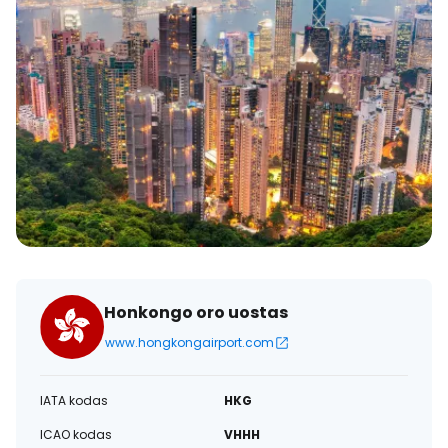
Honkongo oro uostas
www.hongkongairport.com
IATA kodas
HKG
ICAO kodas
VHHH