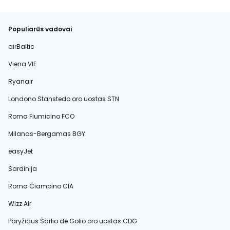
Populiarūs vadovai
airBaltic
Viena VIE
Ryanair
Londono Stanstedo oro uostas STN
Roma Fiumicino FCO
Milanas-Bergamas BGY
easyJet
Sardinija
Roma Čiampino CIA
Wizz Air
Paryžiaus Šarlio de Golio oro uostas CDG