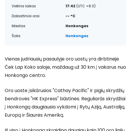
Vietinis laikas
17:42
(UTC +8.0)
Dabartiniai orai
-- °C
Miestas
Honkongas
Šalis
Honkongas
Vienas judriausių pasaulyje oro uostų yra dirbtinėje
Ček Lap Koko saloje, maždaug už 30 km į vakarus nuo
Honkongo centro.
Oro uoste įsikūrusios "Cathay Pacific" ir pigių skrydžių
bendrovės "HK Express" būstinės. Reguliarūs skrydžiai
į Honkongą daugiausia vykdomi į Rytų Aziją, Australiją,
Europą ir Šiaurės Ameriką.
Iš viso į Honkongą skraidina daugiau kaip 100 oro linijų