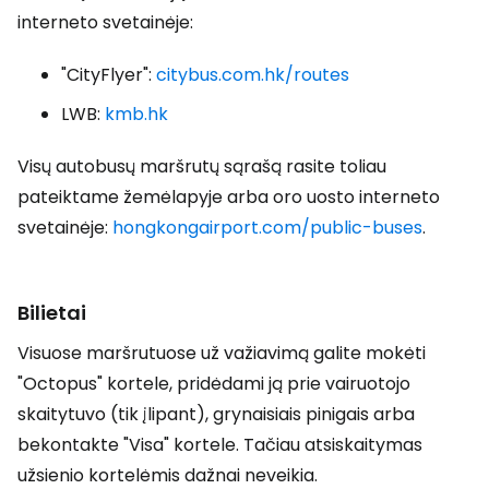
interneto svetainėje:
"CityFlyer":
citybus.com.hk/routes
LWB:
kmb.hk
Visų autobusų maršrutų sąrašą rasite toliau
pateiktame žemėlapyje arba oro uosto interneto
svetainėje:
hongkongairport.com/public-buses
.
Bilietai
Visuose maršrutuose už važiavimą galite mokėti
"Octopus" kortele, pridėdami ją prie vairuotojo
skaitytuvo (tik įlipant), grynaisiais pinigais arba
bekontakte "Visa" kortele. Tačiau atsiskaitymas
užsienio kortelėmis dažnai neveikia.