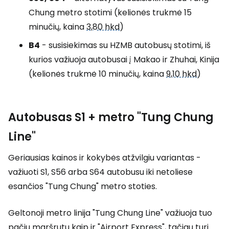
Chung metro stotimi (kelionės trukmė 15
minučių, kaina
3,80 hkd
)
B4
- susisiekimas su HZMB autobusų stotimi, iš
kurios važiuoja autobusai į Makao ir Zhuhai, Kinija
(kelionės trukmė 10 minučių, kaina
9,10 hkd
)
Autobusas S1 + metro "Tung Chung
Line"
Geriausias kainos ir kokybės atžvilgiu variantas -
važiuoti S1, S56 arba S64 autobusu iki netoliese
esančios "Tung Chung" metro stoties.
Geltonoji metro linija "Tung Chung Line" važiuoja tuo
pačiu maršrutu kaip ir "Airport Express", tačiau turi