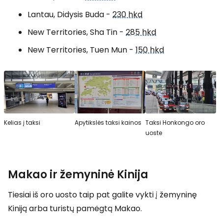
Lantau, Didysis Buda -
230 hkd
New Territories, Sha Tin
-
285 hkd
New Territories, Tuen Mun
-
150 hkd
Kelias į taksi
Apytikslės taksi kainos
Taksi Honkongo oro
uoste
Makao ir žemyninė Kinija
Tiesiai iš oro uosto taip pat galite vykti į žemyninę
Kiniją arba turistų pamėgtą Makao.