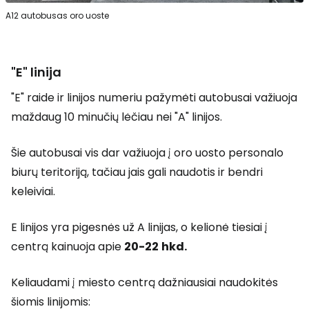
A12 autobusas oro uoste
"E" linija
"E" raide ir linijos numeriu pažymėti autobusai važiuoja
maždaug 10 minučių lėčiau nei "A" linijos.
Šie autobusai vis dar važiuoja į oro uosto personalo
biurų teritoriją, tačiau jais gali naudotis ir bendri
keleiviai.
E linijos yra pigesnės už A linijas, o kelionė tiesiai į
centrą kainuoja apie
20-22
hkd.
Keliaudami į miesto centrą dažniausiai naudokitės
šiomis linijomis: