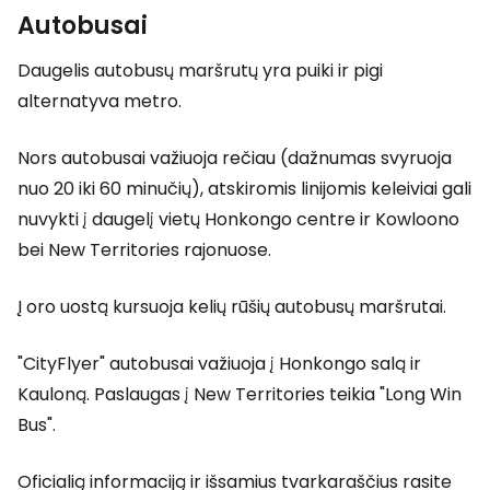
Autobusai
Daugelis autobusų maršrutų yra puiki ir pigi
alternatyva metro.
Nors autobusai važiuoja rečiau (dažnumas svyruoja
nuo 20 iki 60 minučių), atskiromis linijomis keleiviai gali
nuvykti į daugelį vietų Honkongo centre ir Kowloono
bei
New Territories
rajonuose.
Į oro uostą kursuoja kelių rūšių autobusų maršrutai.
"CityFlyer" autobusai važiuoja į Honkongo salą ir
Kauloną. Paslaugas į
New Territories
teikia "Long Win
Bus".
Oficialią informaciją ir išsamius tvarkaraščius rasite