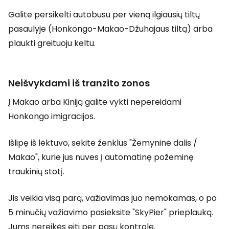
Galite persikelti autobusu per vieną ilgiausių tiltų
pasaulyje (Honkongo-Makao-Džuhajaus tiltą) arba
plaukti greituoju keltu.
Neišvykdami iš tranzito zonos
Į Makao arba Kiniją galite vykti nepereidami
Honkongo imigracijos.
Išlipę iš lėktuvo, sekite ženklus "Žemyninė dalis /
Makao", kurie jus nuves į automatinę požeminę
traukinių stotį.
Jis veikia visą parą, važiavimas juo nemokamas, o po
5 minučių važiavimo pasieksite "SkyPier" prieplauką.
Jums nereikės eiti per pasų kontrolę.