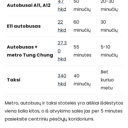
47
50
20-30
Autobusai A11, A12
hkd
minučių
minučių
22
60
30
E11 autobusas
hkd
minučių
minučių
27,3
Autobusas +
55
5-10
0
metro Tung Chung
minutės
minučių
hkd
Bet
340
40
Taksi
kuriuo
hkd
minučių
metu
Metro, autobusų ir taksi stotelės yra aiškiai išdėstytos
viena šalia kitos, o iš atvykimo salės jas per 5 minutes
pasieksite centriniu pėsčiųjų koridoriumi.