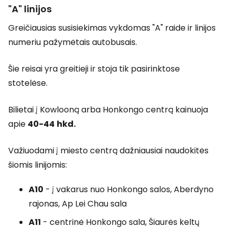
"A" linijos
Greičiausias susisiekimas vykdomas "A" raide ir linijos
numeriu pažymėtais autobusais.
Šie reisai yra greitieji ir stoja tik pasirinktose
stotelėse.
Bilietai į Kowlooną arba Honkongo centrą kainuoja
apie
40-44
hkd.
Važiuodami į miesto centrą dažniausiai naudokitės
šiomis linijomis:
A10
- į vakarus nuo Honkongo salos, Aberdyno
rajonas, Ap Lei Chau sala
A11
- centrinė Honkongo sala, Šiaurės keltų