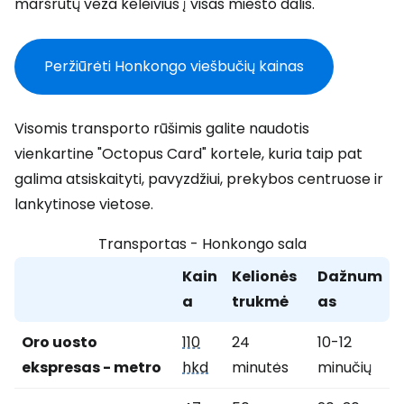
maršrutų veža keleivius į visas miesto dalis.
Peržiūrėti Honkongo viešbučių kainas
Visomis transporto rūšimis galite naudotis
vienkartine "Octopus Card" kortele, kuria taip pat
galima atsiskaityti, pavyzdžiui, prekybos centruose ir
lankytinose vietose.
Transportas - Honkongo sala
Kain
Kelionės
Dažnum
a
trukmė
as
Oro uosto
110
24
10-12
ekspresas - metro
hkd
minutės
minučių