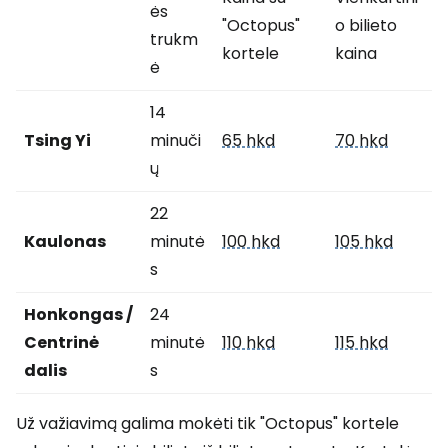
ės
"Octopus"
o bilieto
trukm
kortele
kaina
ė
14
Tsing Yi
minuči
65 hkd
70 hkd
ų
22
Kaulonas
minutė
100 hkd
105 hkd
s
Honkongas /
24
Centrinė
minutė
110 hkd
115 hkd
dalis
s
Už važiavimą galima mokėti tik "Octopus" kortele