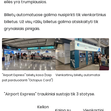
eilės yra trumpiausios.
Bilietų automatuose galima nusipirkti tik vienkartinius
bilietus. Už visų rūšių bilietus galima atsiskaityti tik
grynaisiais pinigais.
"Airport Express" bilietų kasa (taip
Vienkartinių bilietų automatai
pat parduodanti "Octopus Card")
"Airport Express" traukiniai sustoja tik 3 stotyse.
Kelion
Kaina su
Vienkartini