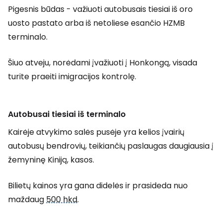
Pigesnis būdas - važiuoti autobusais tiesiai iš oro
uosto pastato arba iš netoliese esančio HZMB
terminalo.
Šiuo atveju, norėdami įvažiuoti į Honkongą, visada
turite praeiti imigracijos kontrolę.
Autobusai tiesiai iš terminalo
Kairėje atvykimo salės pusėje yra kelios įvairių
autobusų bendrovių, teikiančių paslaugas daugiausia į
žemyninę Kiniją, kasos.
Bilietų kainos yra gana didelės ir prasideda nuo
maždaug
500 hkd
.