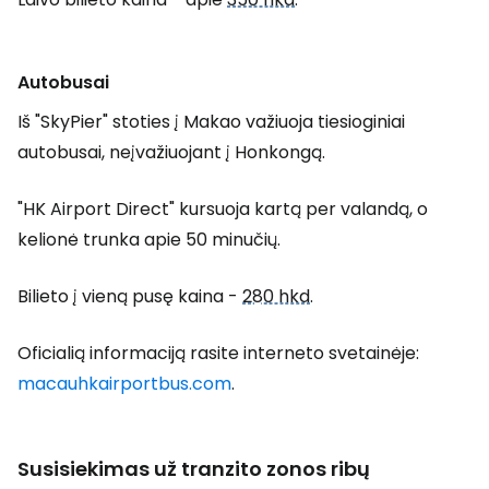
Autobusai
Iš "SkyPier" stoties į Makao važiuoja tiesioginiai
autobusai, neįvažiuojant į Honkongą.
"HK Airport Direct" kursuoja kartą per valandą, o
kelionė trunka apie 50 minučių.
Bilieto į vieną pusę kaina -
280 hkd
.
Oficialią informaciją rasite interneto svetainėje:
macauhkairportbus.com
.
Susisiekimas už tranzito zonos ribų