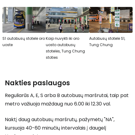
S1 autobusų stotelė oro
Kaip nuvykti iki oro
Autobusų stotelė S1,
uoste
uosto autobusų
Tung Chung
stotelės, Tung Chung
stoties
Nakties paslaugos
Reguliarūs A, E, S arba B autobusų maršrutai, taip pat
metro važiuoja maždaug nuo 6.00 iki 12.30 val.
Naktį daug autobusų maršrutų, pažymėtų "NA",
kursuoja 40-60 minučių intervalais į daugelį