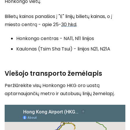
Honkongo vietų.
Bilietų kainos panašios į "E" linijų bilietų kainas, o į
miesto centrą - apie 25-
30 hkd
.
Honkongo centras - NA11, N11 linijos
Kaulonas (Tsim Sha Tsui) - linijos N21, N21A
Viešojo transporto žemėlapis
Peržiūrėkite visų Honkongo HKG oro uostą
aptarnaujančių metro ir autobusų linijų žemėlapį.