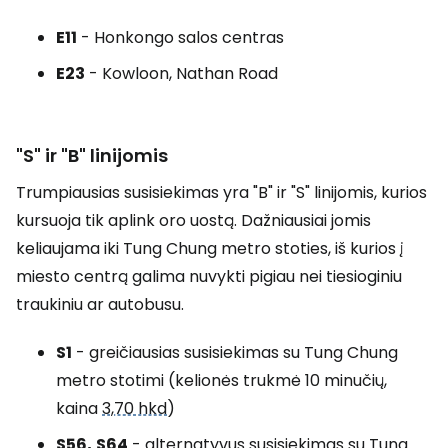
E11
- Honkongo salos centras
E23
- Kowloon, Nathan Road
"S" ir "B" linijomis
Trumpiausias susisiekimas yra "B" ir "S" linijomis, kurios
kursuoja tik aplink oro uostą. Dažniausiai jomis
keliaujama iki Tung Chung metro stoties, iš kurios į
miesto centrą galima nuvykti pigiau nei tiesioginiu
traukiniu ar autobusu.
S1
- greičiausias susisiekimas su Tung Chung
metro stotimi (kelionės trukmė 10 minučių,
kaina
3,70 hkd
)
S56,
S64
- alternatyvus susisiekimas su Tung