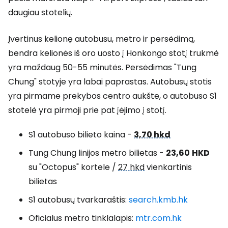
daugiau stotelių.
Įvertinus kelionę autobusu, metro ir persėdimą,
bendra kelionės iš oro uosto į Honkongo stotį trukmė
yra maždaug 50-55 minutės. Persėdimas "Tung
Chung" stotyje yra labai paprastas. Autobusų stotis
yra pirmame prekybos centro aukšte, o autobuso S1
stotelė yra pirmoji prie pat įėjimo į stotį.
S1 autobuso bilieto kaina -
3,70 hkd
Tung Chung linijos metro bilietas -
23,60
HKD
su "Octopus" kortele /
27 hkd
vienkartinis
bilietas
S1 autobusų tvarkaraštis:
search.kmb.hk
Oficialus metro tinklalapis:
mtr.com.hk