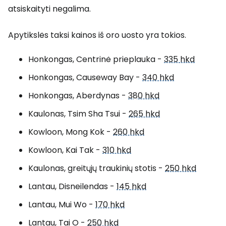
atsiskaityti negalima.
Apytikslės taksi kainos iš oro uosto yra tokios.
Honkongas, Centrinė prieplauka -
335 hkd
Honkongas, Causeway Bay -
340 hkd
Honkongas, Aberdynas -
380 hkd
Kaulonas, Tsim Sha Tsui -
265 hkd
Kowloon, Mong Kok -
260 hkd
Kowloon, Kai Tak -
310 hkd
Kaulonas, greitųjų traukinių stotis -
250 hkd
Lantau, Disneilendas -
145 hkd
Lantau, Mui Wo -
170 hkd
Lantau, Tai O -
250 hkd