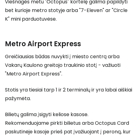
Viešnagės metu "Octopus" kortelę galima papildyti
bet kurioje metro stotyje arba "7-Eleven" ar "Circle
K" mini parduotuvėse.
Metro Airport Express
Greičiausias būdas nuvykti į miesto centrą arba
Vakarų Kaulono greitojo traukinio stotį - važiuoti
"Metro Airport Express".
Stotis yra tiesiai tarp 1 ir 2 terminalų ir yra labai aiškiai
pažymėta.
Bilietų galima įsigyti keliose kasose.
Rekomenduojame pirkti bilietus arba
Octopus Card
paskutinėje kasoje prieš pat įvažiuojant į peroną, kur