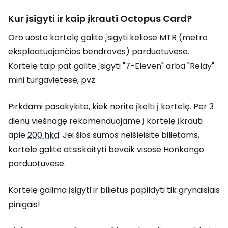
Kur įsigyti ir kaip įkrauti
Octopus Card
?
Oro uoste kortelę galite įsigyti keliose MTR (metro
eksploatuojančios bendrovės) parduotuvėse.
Kortelę taip pat galite įsigyti "7-Eleven" arba "Relay"
mini turgavietėse, pvz.
Pirkdami pasakykite, kiek norite įkelti į kortelę. Per 3
dienų viešnagę rekomenduojame į kortelę įkrauti
apie
200 hkd
. Jei šios sumos neišleisite bilietams,
kortele galite atsiskaityti beveik visose Honkongo
parduotuvėse.
Kortelę galima įsigyti ir bilietus papildyti tik grynaisiais
pinigais!