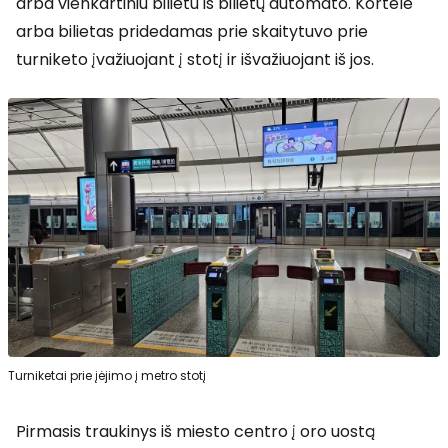
arba vienkartiniu bilietu iš bilietų automato. Kortelė
arba bilietas pridedamas prie skaitytuvo prie
turniketo įvažiuojant į stotį ir išvažiuojant iš jos.
Turniketai prie įėjimo į metro stotį
Pirmasis traukinys iš miesto centro į oro uostą