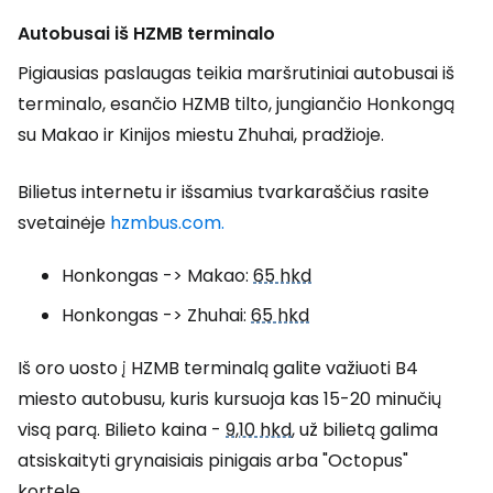
Autobusai iš HZMB terminalo
Pigiausias paslaugas teikia maršrutiniai autobusai iš
terminalo, esančio HZMB tilto, jungiančio Honkongą
su Makao ir Kinijos miestu Zhuhai, pradžioje.
Bilietus internetu ir išsamius tvarkaraščius rasite
svetainėje
hzmbus.com.
Honkongas -> Makao:
65 hkd
Honkongas -> Zhuhai:
65 hkd
Iš oro uosto į HZMB terminalą galite važiuoti B4
miesto autobusu, kuris kursuoja kas 15-20 minučių
visą parą. Bilieto kaina -
9,10 hkd
, už bilietą galima
atsiskaityti grynaisiais pinigais arba "Octopus"
kortele.