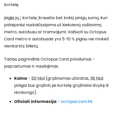
kortelę.
Įsigiję ją, į kortelę įkrausite bet kokią pinigų sumą, kuri
palaipsniui nuskaičiuojama už kiekvieną važiavimą
metro, autobusu ar tramvajumi. Važiuoti su
Octopus
Card
metro ir autobusais yra 5-10 % pigiau nei mokėti
vienkartinį bilietą.
Tačiau pagrindinis
Octopus Card
privalumas -
paprastumas ir naudojimas.
Kaina
-
50 hkd
(grąžinamas užstatas,
39 hkd
pinigai bus grąžinti, jei kortelę grąžinsite išvykę iš
Honkongo).
Oficiali
informacija
-
octopus.com.hk