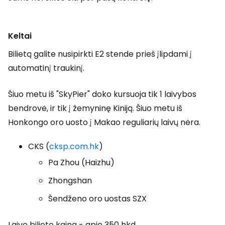
Keltai
Bilietą galite nusipirkti E2 stende prieš įlipdami į
automatinį traukinį.
Šiuo metu iš "SkyPier" doko kursuoja tik 1 laivybos
bendrovė, ir tik į žemyninę Kiniją. Šiuo metu iš
Honkongo oro uosto į Makao reguliarių laivų nėra.
CKS (
cksp.com.hk
)
Pa Zhou (Haizhu)
Zhongshan
Šendženo oro uostas SZX
Laivo bilieto kaina - apie
350 hkd
.