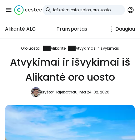
Alikantė ALC
Transportas
Daugiau
Prisijunkite prie
Cestee
Oro uostai
Alikantė
Atvykimas ir išvykimas
Atvykimai ir išvykimai iš
... pasaulinė kelionių bendruomenė
Alikantė oro uosto
Tęsti su Google
Kryštof Hájek
atnaujinta 24. 02. 2026
Tęsti su Facebook
Tęsti el. paštu