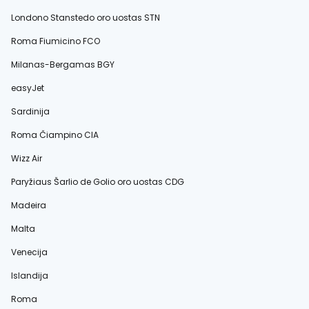
Londono Stanstedo oro uostas STN
Roma Fiumicino FCO
Milanas-Bergamas BGY
easyJet
Sardinija
Roma Čiampino CIA
Wizz Air
Paryžiaus Šarlio de Golio oro uostas CDG
Madeira
Malta
Venecija
Islandija
Roma