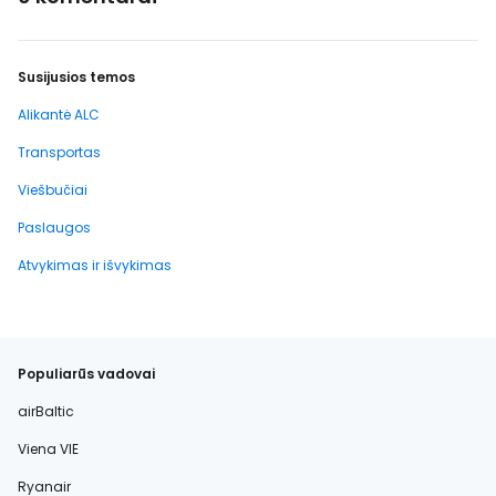
Susijusios temos
Alikantė ALC
Transportas
Viešbučiai
Paslaugos
Atvykimas ir išvykimas
Populiarūs vadovai
airBaltic
Viena VIE
Ryanair