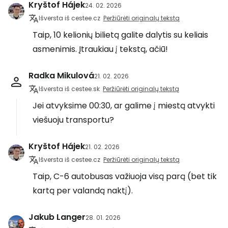
Kryštof Hájek
24. 02. 2026
Išversta iš cestee.cz
Peržiūrėti originalų tekstą
Taip, 10 kelionių bilietą galite dalytis su keliais
asmenimis. Įtraukiau į tekstą, ačiū!
Radka Mikulová
21. 02. 2026
Išversta iš cestee.sk
Peržiūrėti originalų tekstą
Jei atvyksime 00:30, ar galime į miestą atvykti
viešuoju transportu?
Kryštof Hájek
21. 02. 2026
Išversta iš cestee.cz
Peržiūrėti originalų tekstą
Taip, C-6 autobusas važiuoja visą parą (bet tik
kartą per valandą naktį).
Jakub Langer
28. 01. 2026