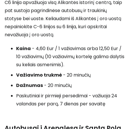
C6 linija apvažiuoja visą Alikantės istorinį centrą, taip
pat sustoja pagrindinėse autobusų ir traukinių
stotyse bei uoste. Keliaudami iš Alikantės į oro uostą
nepainiokite C-6 linijos su 6 linija, kuri apskritai
nevažiuoja į oro uostą.
Kaina
- 4,60 Eur / 1 važiavimas arba 12,50 Eur /
10 važiavimų (10 važiavimų kortelę galima dalytis
su keliais asmenimis).
Važiavimo trukmė
- 20 minučių
Dažnumas
- 20 minučių
Paskutiniai ir pirmieji persėdimai - važiuoja 24
valandas per parą, 7 dienas per savaitę
Autobusai į Arenalesą ir Santa Polą