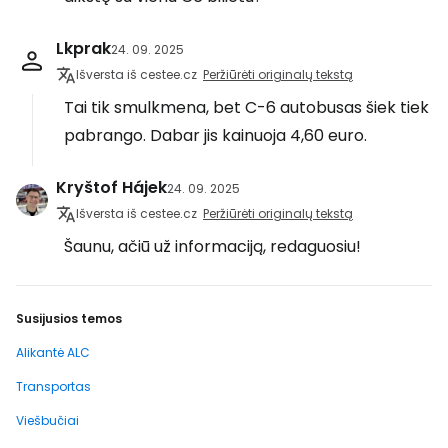
Lkprak
24. 09. 2025
Išversta iš cestee.cz
Peržiūrėti originalų tekstą
Tai tik smulkmena, bet C-6 autobusas šiek tiek
pabrango. Dabar jis kainuoja 4,60 euro.
Kryštof Hájek
24. 09. 2025
Išversta iš cestee.cz
Peržiūrėti originalų tekstą
Šaunu, ačiū už informaciją, redaguosiu!
Susijusios temos
Alikantė ALC
Transportas
Viešbučiai