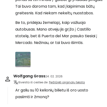
Tai buvo daroma tam, kad įlaipinimas būtų
greitesnis. Kad niekam nekeltų nuostabos.
Be to, pridėjau žemėlapį, kaip važiuoja
autobusas. Mano atveju jis grįžo į Castillo
stotelę, bet iš Puerta del Mar pasuko tiesiai į
Mercado. Nežinau, ar tai buvo išimtis.
Wolfgang Grass
24. 02. 2026
Išversta iš cestee.de
Peržiūrėti originalų tekstą
Ar galiu su 10 kelionių bilietu iš oro uosto
pasiimti ir žmoną?