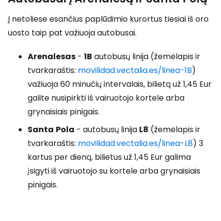
Į netoliese esančius paplūdimio kurortus tiesiai iš oro
uosto taip pat važiuoja autobusai.
Arenalesas
-
1B
autobusų linija (žemėlapis ir
tvarkaraštis:
movilidad.vectalia.es/linea-1B
)
važiuoja 60 minučių intervalais, bilietą už 1,45 Eur
galite nusipirkti iš vairuotojo kortele arba
grynaisiais pinigais.
Santa
Pola
- autobusų linija
L8
(žemėlapis ir
tvarkaraštis:
movilidad.vectalia.es/linea-L8
) 3
kartus per dieną, bilietus už 1,45 Eur galima
įsigyti iš vairuotojo su kortele arba grynaisiais
pinigais.