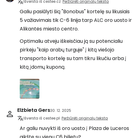
Išversta iš cestee.cz
Peržiūrėti originalų tekstą
Galiu pasiūlyti šią "Bonobus" kortelę su likusiais
5 važiavimais tik C-6 linija tarp ALC oro uosto ir
Alikantės miesto centro.
Optimaliu atveju iškeisčiau ją su potencialiu
pirkėju "kaip arabų turguje" į kitą viešojo
transporto kortelę su tam tikru likučiu arba į
kitą įdomų kuponą.
Elżbieta Gers
30. 12. 2025
Išversta iš cestee.pl
Peržiūrėti originalų tekstą
Ar galiu nuvykti iš oro uosto į Plaza de Luceros
aikštę su vienu C6 bilietu?