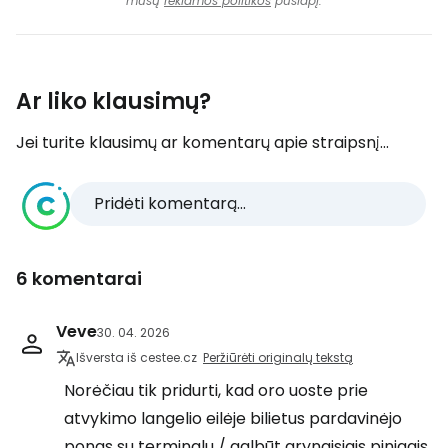
mūsų
reklamos politikos
puslapį.
Ar liko klausimų?
Jei turite klausimų ar komentarų apie straipsnį...
Pridėti komentarą...
6 komentarai
Veve
30. 04. 2026
Išversta iš cestee.cz
Peržiūrėti originalų tekstą
Norėčiau tik pridurti, kad oro uoste prie
atvykimo langelio eilėje bilietus pardavinėjo
ponas su terminalu / galbūt grynaisiais pinigais.