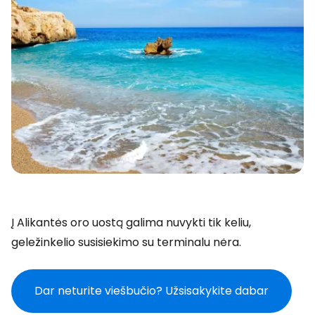
Į Alikantės oro uostą galima nuvykti tik keliu,
geležinkelio susisiekimo su terminalu nėra.
Dar neturite viešbučio? Užsisakykite dabar