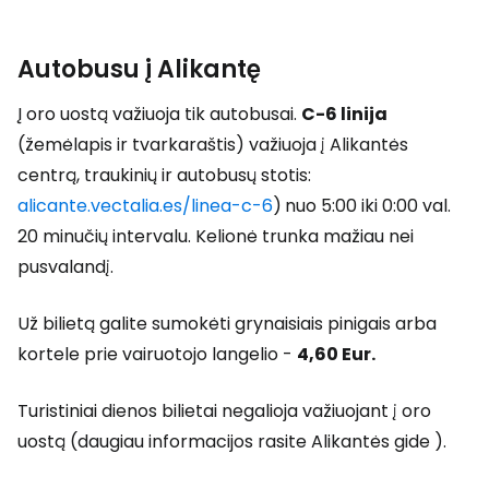
Autobusu į Alikantę
Į oro uostą važiuoja tik autobusai.
C-6 linija
(žemėlapis ir tvarkaraštis) važiuoja į Alikantės
centrą, traukinių ir autobusų stotis:
alicante.vectalia.es/linea-c-6
)
nuo 5:00 iki 0:00 val.
20 minučių intervalu. Kelionė trunka mažiau nei
pusvalandį.
Už bilietą galite sumokėti grynaisiais pinigais arba
kortele prie vairuotojo langelio -
4,60 Eur.
Turistiniai dienos bilietai negalioja važiuojant į oro
uostą (daugiau informacijos rasite Alikantės gide ).