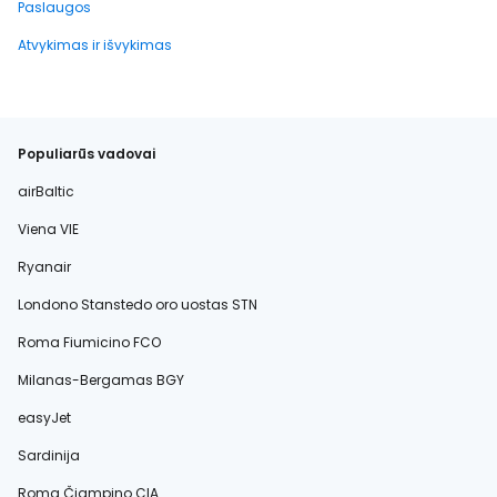
Paslaugos
Atvykimas ir išvykimas
Populiarūs vadovai
airBaltic
Viena VIE
Ryanair
Londono Stanstedo oro uostas STN
Roma Fiumicino FCO
Milanas-Bergamas BGY
easyJet
Sardinija
Roma Čiampino CIA