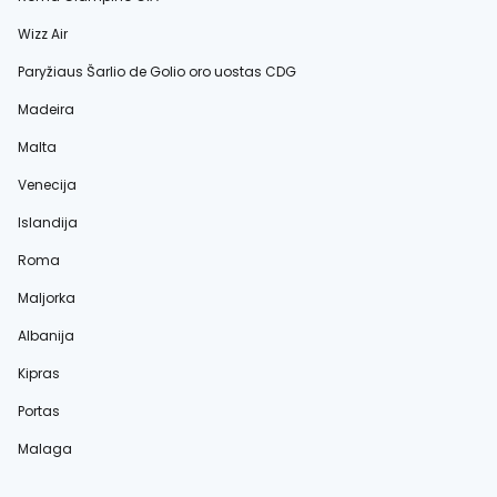
Wizz Air
Paryžiaus Šarlio de Golio oro uostas CDG
Madeira
Malta
Venecija
Islandija
Roma
Maljorka
Albanija
Kipras
Portas
Malaga