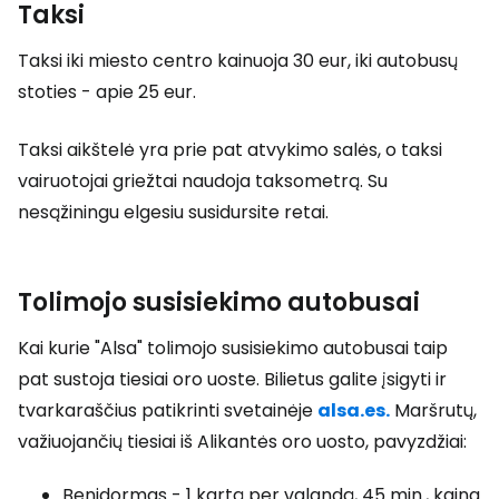
Taksi
Taksi iki miesto centro kainuoja 30 eur, iki autobusų
stoties - apie 25 eur.
Taksi aikštelė yra prie pat atvykimo salės, o taksi
vairuotojai griežtai naudoja taksometrą. Su
nesąžiningu elgesiu susidursite retai.
Tolimojo susisiekimo autobusai
Kai kurie "Alsa" tolimojo susisiekimo autobusai taip
pat sustoja tiesiai oro uoste. Bilietus galite įsigyti ir
tvarkaraščius patikrinti svetainėje
alsa.es.
Maršrutų,
važiuojančių tiesiai iš Alikantės oro uosto, pavyzdžiai:
Benidormas - 1 kartą per valandą, 45 min., kaina