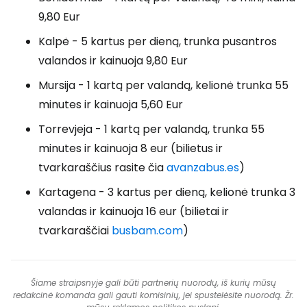
9,80 Eur
Kalpė - 5 kartus per dieną, trunka pusantros
valandos ir kainuoja 9,80 Eur
Mursija - 1 kartą per valandą, kelionė trunka 55
minutes ir kainuoja 5,60 Eur
Torrevjeja - 1 kartą per valandą, trunka 55
minutes ir kainuoja 8 eur (bilietus ir
tvarkaraščius rasite čia
avanzabus.es
)
Kartagena - 3 kartus per dieną, kelionė trunka 3
valandas ir kainuoja 16 eur (bilietai ir
tvarkaraščiai
busbam.com
)
Šiame straipsnyje gali būti partnerių nuorodų, iš kurių mūsų
redakcinė komanda gali gauti komisinių, jei spustelėsite nuorodą. Žr.