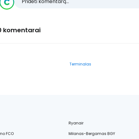
Pridėti komentarą...
0 komentarai
Terminalas
Ryanair
ino FCO
Milanas-Bergamas BGY