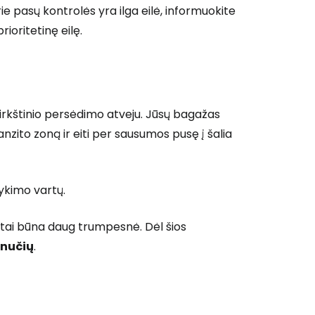
ie pasų kontrolės yra ilga eilė, informuokite
rioritetinę eilę.
Tęsti el. paštu
virkštinio persėdimo atveju. Jūsų bagažas
anzito zoną ir eiti per sausumos pusę į šalia
vykimo vartų.
stai būna daug trumpesnė. Dėl šios
inučių
.