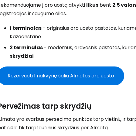
Rekomenduojame į oro uostą atvykti
likus
bent
2,5 valan
egistracijos ir saugumo eilės.
1 terminalas
- originalus oro uosto pastatas, kuria
Kazachstane
2 terminalas
- modernus, erdvesnis pastatas, kuria
skrydžiai
Rezervuoti 1 nakvynę šalia Almatos oro uosto
Pervežimas tarp skrydžių
lmata yra svarbus persėdimo punktas tarp vietinių ir tarpt
at siūlo tik tarptautinius skrydžius per Almatą.