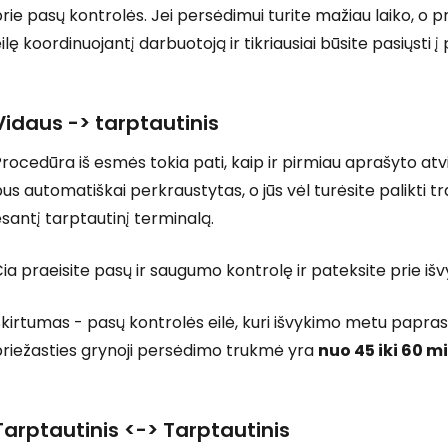
rie pasų kontrolės. Jei persėdimui turite mažiau laiko, o pr
ilę koordinuojantį darbuotoją ir tikriausiai būsite pasiųsti į p
Vidaus -> tarptautinis
rocedūra iš esmės tokia pati, kaip ir pirmiau aprašyto at
us automatiškai perkraustytas, o jūs vėl turėsite palikti tr
santį tarptautinį terminalą.
ia praeisite pasų ir saugumo kontrolę ir pateksite prie iš
kirtumas - pasų kontrolės eilė, kuri išvykimo metu papra
priežasties grynoji persėdimo trukmė yra
nuo 45 iki 60 m
Tarptautinis <-> Tarptautinis