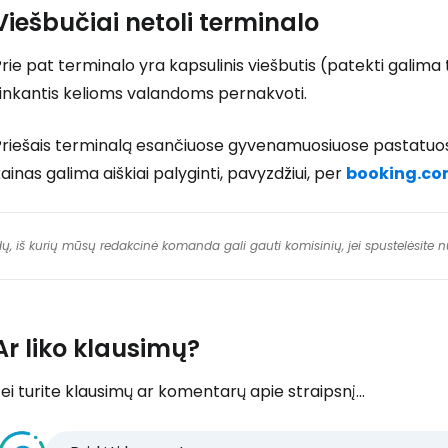
Viešbučiai netoli terminalo
rie pat terminalo yra kapsulinis viešbutis (patekti galima 
tinkantis kelioms valandoms pernakvoti.
Priešais terminalą esančiuose gyvenamuosiuose pastatuos
ainas galima aiškiai palyginti, pavyzdžiui, per
booking.c
dų, iš kurių mūsų redakcinė komanda gali gauti komisinių, jei spustelėsite
Ar liko klausimų?
ei turite klausimų ar komentarų apie straipsnį...