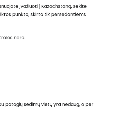
lanuojate įvažiuoti į Kazachstaną, sekite
tikros punkto, skirto tik persėdantiems
trolės nėra.
čiau patogių sėdimų vietų yra nedaug, o per