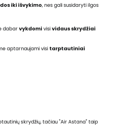
dos iki išvykimo
, nes gali susidaryti ilgos
me dabar
vykdomi
visi
vidaus skrydžiai
me aptarnaujami visi
tarptautiniai
autinių skrydžių, tačiau "Air Astana" taip