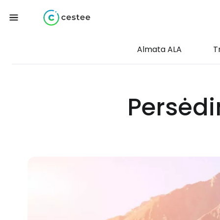
Almata ALA
T
Persėdi