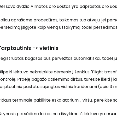
ėl savo dydžio Almatos oro uostas yra paprastas oro uosta
oliau aprašome procedūras, taikomas tuo atveju, jei persėdi
persėdimą įsigijote kaip vieną užsakymą: todėl persėdima
Tarptautinis -> vietinis
Prisijunkite
egistruotas bagažas bus pervežtas automatiškai, todėl jum
šlipę iš lėktuvo nekreipkite dėmesio į ženklus "Flight trasnfer
... pasaulinė kelionių bendruomenė
ontrolę. Praėję bagažo atsiėmimo diržus, turėsite išeiti į lau
arptautiniu pastatu sujungtas vidiniu koridoriumi (apie 3 m
idaus terminale pakilkite eskalatoriumi į viršų, pereikite 
T
rynasis persėdimo laikas nuo išvykimo iš lėktuvo yra
nuo 