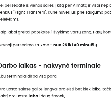
ei persėdate iš vienos šalies į kitą per Almatą ir visai nep
enklus "Flight Transfers", kurie nuves jus prie saugumo pa
eleiviams.
aip labai greitai pateksite į išvykimo vartų zoną. Pasų kon
Grynoji persėdimo trukmė -
nuo 25 iki 40 minučių
.
Darbo laikas - nakvynė terminale
bu terminalai dirba visą parą.
ro uosto salėse galite lengvai praleisti bet kiek laiko, ta
naktį oro uoste
labai
daug žmonių.