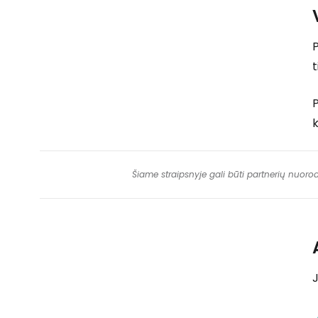
P
k
Šiame straipsnyje gali būti partnerių nuoro
J