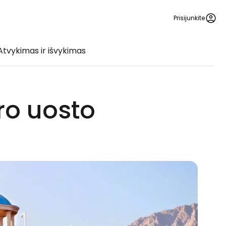
Prisijunkite
Atvykimas ir išvykimas
ro uosto