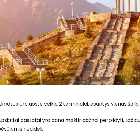
lmatos oro uoste veikia 2 terminalai, esantys vienas šalia ki
pskritai pastatai yra gana maži ir dažnai perpildyti, tačia
ėsčiomis nedideli.