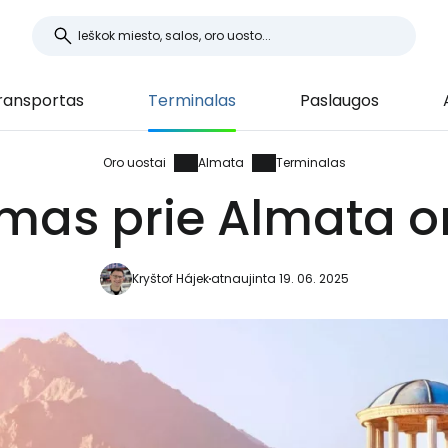
ransportas
Terminalas
Paslaugos
Oro uostai
Almata
Terminalas
mas prie Almata o
Kryštof Hájek
atnaujinta 19. 06. 2025