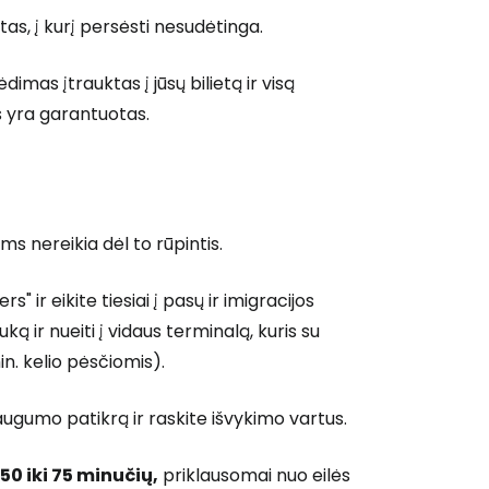
s, į kurį persėsti nesudėtinga.
mas įtrauktas į jūsų bilietą ir visą
s yra garantuotas.
 prie Cestee
s nereikia dėl to rūpintis.
s" ir eikite tiesiai į pasų ir imigracijos
ką ir nueiti į vidaus terminalą, kuris su
in. kelio pėsčiomis).
Tęsti su Google
saugumo patikrą ir raskite išvykimo vartus.
ęsti su Facebook
50 iki 75 minučių,
priklausomai nuo eilės