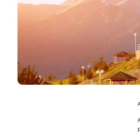
A
A
p