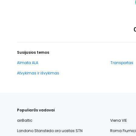
Susijusios temos
Almata ALA
Transportas
Atvykimas ir išvykimas
Populiarūs vadovai
airBaltic
Viena VIE
Londono Stanstedo oro uostas STN
Roma Fiumic