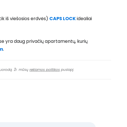
tik iš viešosios erdvės)
CAPS LOCK
idealiai
e yra daug privačių apartamentų, kurių
om
.
 nuorodą. Žr. mūsų
reklamos politikos
puslapį.