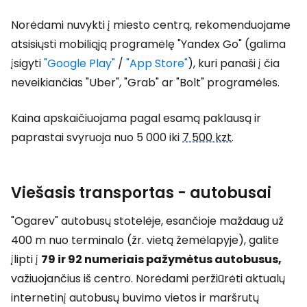
Norėdami nuvykti į miesto centrą, rekomenduojame
atsisiųsti mobiliąją programėlę "Yandex Go" (galima
įsigyti
"Google Play"
/
"App Store"
), kuri panaši į čia
neveikiančias "Uber", "Grab" ar "Bolt" programėles.
Kaina apskaičiuojama pagal esamą paklausą ir
paprastai svyruoja nuo 5 000 iki
7 500 kzt
.
Viešasis transportas - autobusai
"Ogarev" autobusų stotelėje, esančioje maždaug už
400 m nuo terminalo (žr. vietą žemėlapyje), galite
įlipti į
79 ir 92 numeriais pažymėtus autobusus,
važiuojančius iš centro. Norėdami peržiūrėti aktualų
internetinį autobusų buvimo vietos ir maršrutų