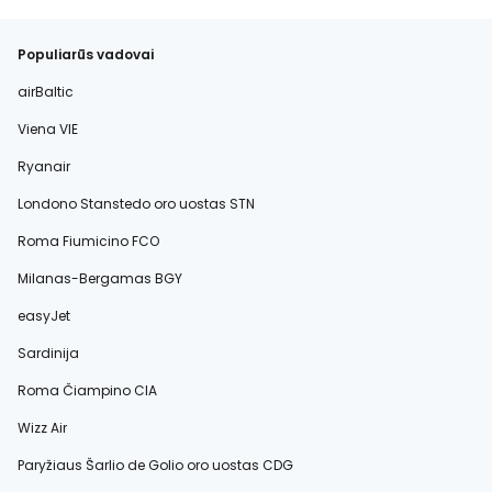
Populiarūs vadovai
airBaltic
Viena VIE
Ryanair
Londono Stanstedo oro uostas STN
Roma Fiumicino FCO
Milanas-Bergamas BGY
easyJet
Sardinija
Roma Čiampino CIA
Wizz Air
Paryžiaus Šarlio de Golio oro uostas CDG