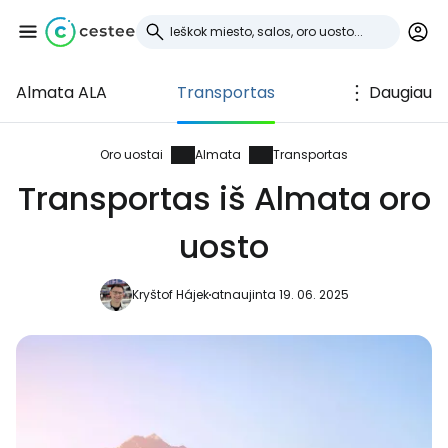
Almata ALA
Transportas
Daugiau
Prisijunkite prie
Cestee
Oro uostai
Almata
Transportas
Transportas iš Almata oro
... pasaulinė kelionių bendruomenė
uosto
Tęsti su Google
Kryštof Hájek
atnaujinta 19. 06. 2025
Tęsti su Facebook
Tęsti el. paštu