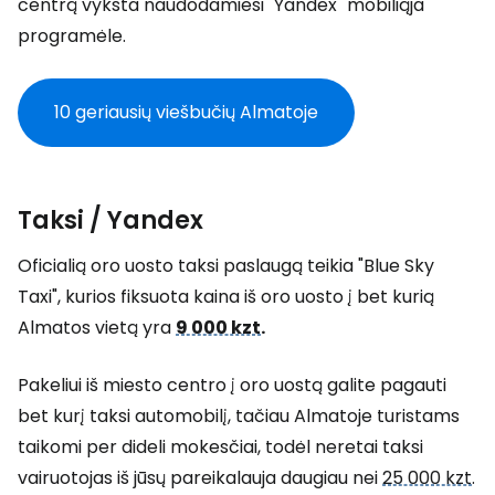
centrą vyksta naudodamiesi "Yandex" mobiliąja
programėle.
10 geriausių viešbučių Almatoje
Taksi / Yandex
Oficialią oro uosto taksi paslaugą teikia "Blue Sky
Taxi", kurios fiksuota kaina iš oro uosto į bet kurią
Almatos vietą yra
9 000 kzt
.
Pakeliui iš miesto centro į oro uostą galite pagauti
bet kurį taksi automobilį, tačiau Almatoje turistams
taikomi per dideli mokesčiai, todėl neretai taksi
vairuotojas iš jūsų pareikalauja daugiau nei
25 000 kzt
.