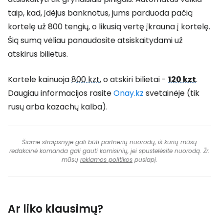
taip, kad, įdėjus banknotus, jums parduoda pačią
kortelę už 800 tengių, o likusią vertę įkrauna į kortelę.
Šią sumą vėliau panaudosite atsiskaitydami už
atskirus bilietus.
Kortelė kainuoja
800 kzt
, o atskiri bilietai -
120 kzt
.
Daugiau informacijos rasite
Onay.kz
svetainėje (tik
rusų arba kazachų kalba).
Šiame straipsnyje gali būti partnerių nuorodų, iš kurių mūsų
redakcinė komanda gali gauti komisinių, jei spustelėsite nuorodą. Žr.
mūsų
reklamos politikos
puslapį.
Ar liko klausimų?