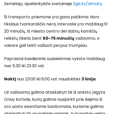
žemėlapį, apsilankykite svetainėje
2gis.kz/almaty
.
Ši transporto priemonė yra gana patikima. Nors
tikslaus tvarkaraščio nėra, intervalai yra maždaug 6-
20 minučių. Iš miesto centro dėl dažnų kamščių
reikėtų tikėtis bent
60-75 minučių
važiavimo, o
vakare gali tekti važiuoti perpus trumpiau.
Paprastai kasdieninis susisiekimas vyksta maždaug
nuo 5.30 iki 23.30 val.
Naktį
nuo 23:00 iki 6:00 val. naudokitės
3 linija
.
Už važiavimą galima atsiskaityti tik iš anksto įsigyta
Onay kortele, kurią galima nusipirkti prie išėjimo iš
oro uosto esančiame bankomate, kuriame galima
atsiskaityti tik grynaisiais pinigais. Automatas veikia