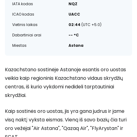
IATA kodas
NQZ
ICAO kodas
UACC
Vietinis laikas
02:44
(UTC +5.0)
Dabartiniai orai
-- °C
Miestas
Astana
Kazachstano sostinėje Astanoje esantis oro uostas
veikia kaip regioninis Kazachstano vidaus skrydžių
centras, iš kurio vykdomi nedideli tarptautiniai
skrydžiai.
Kaip sostinės oro uostas, jis yra gana judrus ir jame
visą naktį vyksta eismas. Vieną iš savo bazių čia turi
oro vežėjai "Air Astana", "Qazaq Air", "FlyArystan" ir
SCAT.