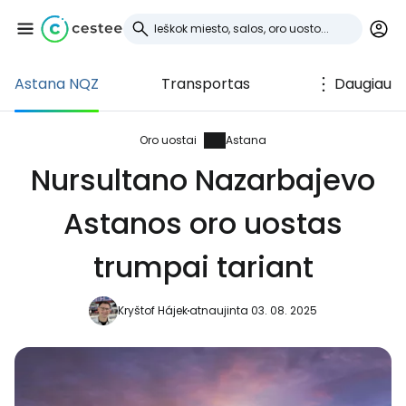
Astana NQZ
Transportas
Daugiau
Prisijunkite prie
Cestee
Oro uostai
Astana
Nursultano Nazarbajevo
... pasaulinė kelionių bendruomenė
Astanos oro uostas
Tęsti su Google
trumpai tariant
Kryštof Hájek
atnaujinta 03. 08. 2025
Tęsti su Facebook
Tęsti el. paštu