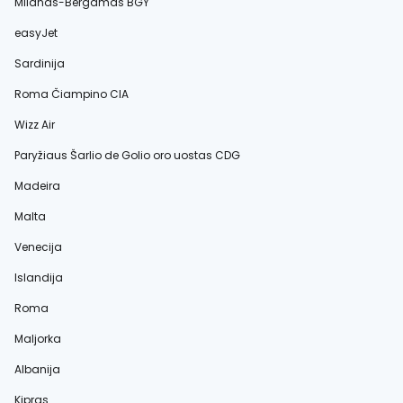
Milanas-Bergamas BGY
easyJet
Sardinija
Roma Čiampino CIA
Wizz Air
Paryžiaus Šarlio de Golio oro uostas CDG
Madeira
Malta
Venecija
Islandija
Roma
Maljorka
Albanija
Kipras