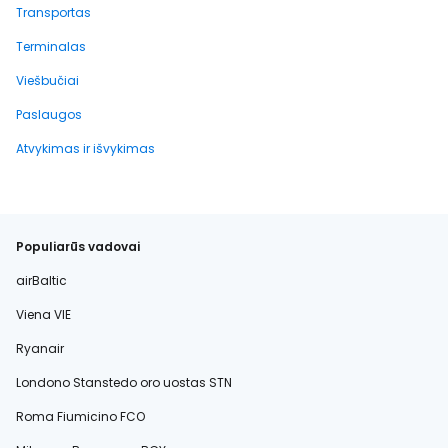
Transportas
Terminalas
Viešbučiai
Paslaugos
Atvykimas ir išvykimas
Populiarūs vadovai
airBaltic
Viena VIE
Ryanair
Londono Stanstedo oro uostas STN
Roma Fiumicino FCO