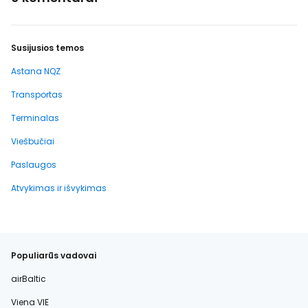
Susijusios temos
Astana NQZ
Transportas
Terminalas
Viešbučiai
Paslaugos
Atvykimas ir išvykimas
Populiarūs vadovai
airBaltic
Viena VIE