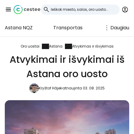
Astana NQZ
Transportas
Daugiau
Prisijunkite prie
Cestee
Oro uostai
Astana
Atvykimas ir išvykimas
Atvykimai ir išvykimai iš
... pasaulinė kelionių bendruomenė
Astana oro uosto
Tęsti su Google
Kryštof Hájek
atnaujinta 03. 08. 2025
Tęsti su Facebook
Tęsti el. paštu