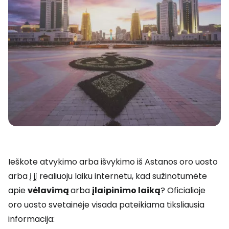
Ieškote atvykimo arba išvykimo iš Astanos oro uosto
arba į jį realiuoju laiku internetu, kad sužinotumėte
apie
vėlavimą
arba
įlaipinimo laiką
? Oficialioje
oro uosto svetainėje visada pateikiama tiksliausia
informacija: