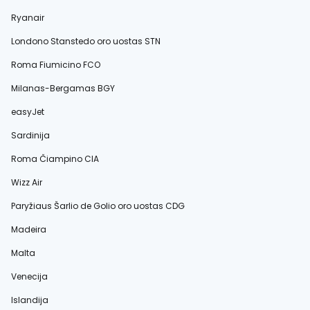
Ryanair
Londono Stanstedo oro uostas STN
Roma Fiumicino FCO
Milanas-Bergamas BGY
easyJet
Sardinija
Roma Čiampino CIA
Wizz Air
Paryžiaus Šarlio de Golio oro uostas CDG
Madeira
Malta
Venecija
Islandija