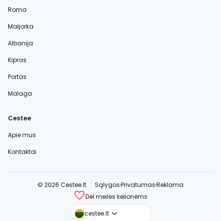
Roma
Maljorka
Albanija
Kipras
Portas
Malaga
Cestee
Apie mus
Kontaktai
© 2026 Cestee.lt
Sąlygos
Privatumas
Reklama
Dėl meilės kelionėms
cestee.com
cestee.lt