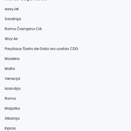
easyJet
Sardinija
Roma Čiampino CIA
Wizz Air
Paryžiaus Šarlio de Golio oro uostas CDG
Madeira
Malta
Venecija
Islandija
Roma
Maljorka
Albanija
Kipras