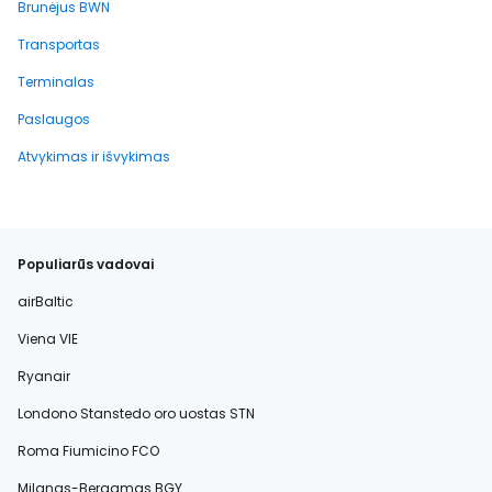
Brunėjus BWN
Transportas
Terminalas
Paslaugos
Atvykimas ir išvykimas
Populiarūs vadovai
airBaltic
Viena VIE
Ryanair
Londono Stanstedo oro uostas STN
Roma Fiumicino FCO
Milanas-Bergamas BGY