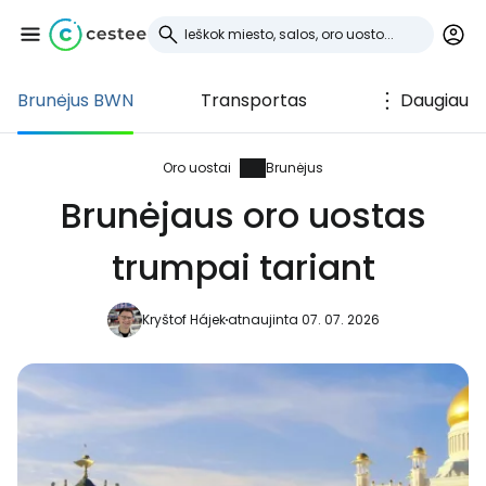
Brunėjus BWN
Transportas
Daugiau
Prisijunkite prie
Cestee
Oro uostai
Brunėjus
Brunėjaus oro uostas
... pasaulinė kelionių bendruomenė
trumpai tariant
Tęsti su Google
Kryštof Hájek
atnaujinta 07. 07. 2026
Tęsti su Facebook
Tęsti el. paštu