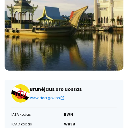
Brunėjaus oro uostas
www.dca.gov.bn
IATA kodas
BWN
ICAO kodas
WBSB