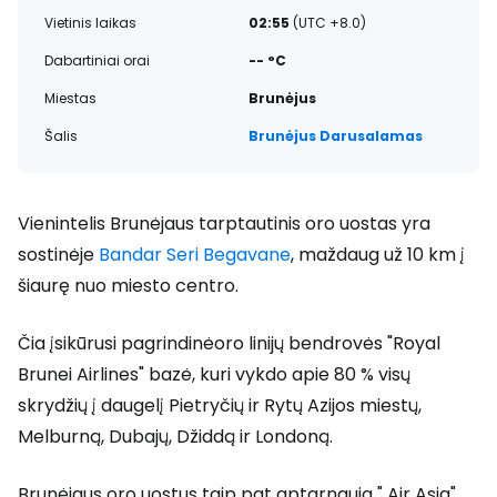
Vietinis laikas
02:55
(UTC +8.0)
Dabartiniai orai
-- °C
Miestas
Brunėjus
Šalis
Brunėjus Darusalamas
Vienintelis Brunėjaus tarptautinis oro uostas yra
sostinėje
Bandar Seri Begavane
, maždaug už 10 km į
šiaurę nuo miesto centro.
Čia įsikūrusi pagrindinėoro linijų bendrovės "Royal
Brunei Airlines" bazė, kuri vykdo apie 80 % visų
skrydžių į daugelį Pietryčių ir Rytų Azijos miestų,
Melburną, Dubajų, Džiddą ir Londoną.
Brunėjaus oro uostus taip pat aptarnauja " Air Asia",