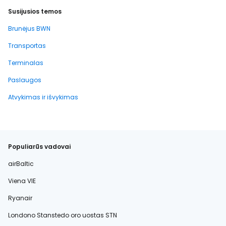
Susijusios temos
Brunėjus BWN
Transportas
Terminalas
Paslaugos
Atvykimas ir išvykimas
Populiarūs vadovai
airBaltic
Viena VIE
Ryanair
Londono Stanstedo oro uostas STN