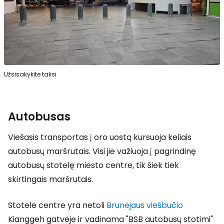
Užsisakykite taksi
Autobusas
Viešasis transportas į oro uostą kursuoja keliais
autobusų maršrutais. Visi jie važiuoja į pagrindinę
autobusų stotelę miesto centre, tik šiek tiek
skirtingais maršrutais.
Stotelė centre yra netoli
Brunėjaus viešbučio
Kianggeh gatvėje ir vadinama "BSB autobusų stotimi"