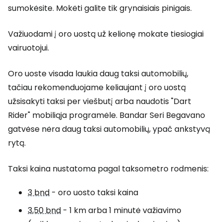
sumokėsite. Mokėti galite tik grynaisiais pinigais.
Važiuodami į oro uostą už kelionę mokate tiesiogiai
vairuotojui.
Oro uoste visada laukia daug taksi automobilių,
tačiau rekomenduojame keliaujant į oro uostą
užsisakyti taksi per viešbutį arba naudotis "Dart
Rider" mobiliąja programėle. Bandar Seri Begavano
gatvėse nėra daug taksi automobilių, ypač ankstyvą
rytą.
Taksi kaina nustatoma pagal taksometro rodmenis:
3 bnd
- oro uosto taksi kaina
3,50 bnd
- 1 km arba 1 minutė važiavimo