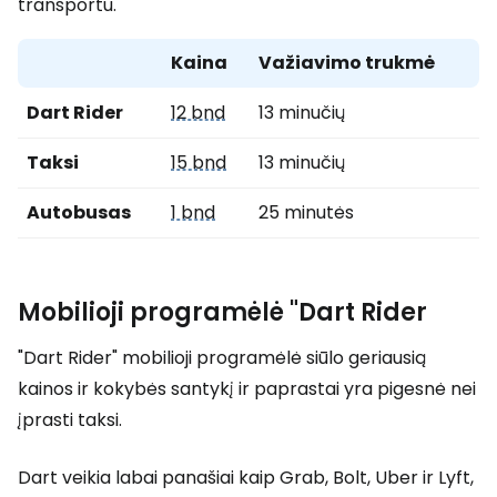
transportu.
Kaina
Važiavimo trukmė
Dart Rider
12 bnd
13 minučių
Taksi
15 bnd
13 minučių
Autobusas
1 bnd
25 minutės
Mobilioji programėlė "Dart Rider
"Dart Rider" mobilioji programėlė siūlo geriausią
kainos ir kokybės santykį ir paprastai yra pigesnė nei
įprasti taksi.
Dart veikia labai panašiai kaip Grab, Bolt, Uber ir Lyft,