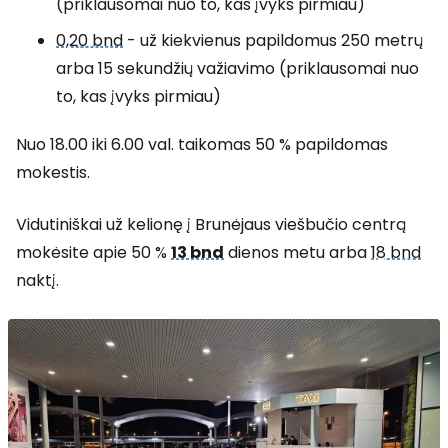
(priklausomai nuo to, kas įvyks pirmiau)
0,20 bnd
- už kiekvienus papildomus 250 metrų
arba 15 sekundžių važiavimo (priklausomai nuo
to, kas įvyks pirmiau)
Nuo 18.00 iki 6.00 val. taikomas 50 % papildomas
mokestis.
Vidutiniškai už kelionę į Brunėjaus viešbučio centrą
mokėsite apie 50 %
13 bnd
dienos metu arba
18 bnd
naktį.