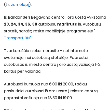
(žr.
žemėlapį
).
Iš Bandar Seri Begavano centro į oro uostą vykstama
23, 24, 34, 36, 38
autobusų
maršrutais
. Autobusų
stotelių sąrašą rasite mobiliojoje programėlėje "
Transport BN"
.
Tvarkaraščio niekur nerasite - nei interneto
svetainėje, nei autobusų stotelėje. Paprastai
autobusas iš miesto centro į oro uostą važiuoja 1-2
kartus per valandą.
Autobusai kursuoja nuo 6:00 iki 20:00, tačiau
paskutiniai autobusai iš oro uosto į miesto centrą
paprastai važiuoja nuo 18:30 iki 19:00.