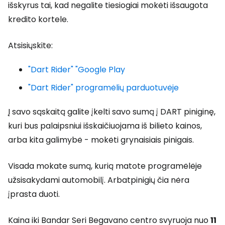
išskyrus tai, kad negalite tiesiogiai mokėti išsaugota
kredito kortele.
Atsisiųskite:
"Dart Rider" "Google Play
"Dart Rider" programėlių parduotuvėje
Į savo sąskaitą galite įkelti savo sumą į DART piniginę,
kuri bus palaipsniui išskaičiuojama iš bilieto kainos,
arba kita galimybė - mokėti grynaisiais pinigais.
Visada mokate sumą, kurią matote programėlėje
užsisakydami automobilį. Arbatpinigių čia nėra
įprasta duoti.
Kaina iki Bandar Seri Begavano centro svyruoja nuo
11