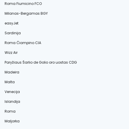
Roma Fiumicino FCO
Milanas-Bergamas BGY
easyJet
Sardinija
Roma Čiampino CIA
Wizz Air
Paryžiaus Šarlio de Golio oro uostas CDG
Madeira
Malta
Venecija
Islandija
Roma
Maljorka