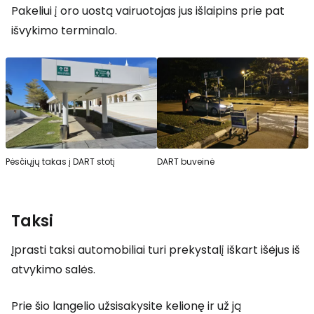
Pakeliui į oro uostą vairuotojas jus išlaipins prie pat
išvykimo terminalo.
Pėsčiųjų takas į DART stotį
DART buveinė
Taksi
Įprasti taksi automobiliai turi prekystalį iškart išėjus iš
atvykimo salės.
Prie šio langelio užsisakysite kelionę ir už ją