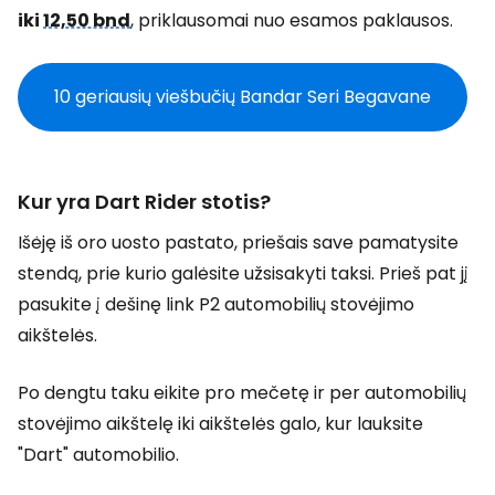
iki
12,50 bnd
, priklausomai nuo esamos paklausos.
10 geriausių viešbučių Bandar Seri Begavane
Kur yra Dart Rider stotis?
Išėję iš oro uosto pastato, priešais save pamatysite
stendą, prie kurio galėsite užsisakyti taksi. Prieš pat jį
pasukite į dešinę link P2 automobilių stovėjimo
aikštelės.
Po dengtu taku eikite pro mečetę ir per automobilių
stovėjimo aikštelę iki aikštelės galo, kur lauksite
"Dart" automobilio.