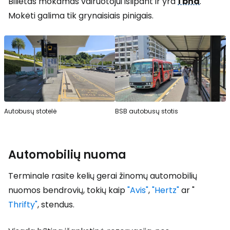
Bilietas mokamas vairuotojui išlipant ir yra
1 bnd
.
Mokėti galima tik grynaisiais pinigais.
Autobusų stotelė
BSB autobusų stotis
Automobilių nuoma
Terminale rasite kelių gerai žinomų automobilių
nuomos bendrovių, tokių kaip
"Avis"
,
"Hertz"
ar "
Thrifty"
, stendus.