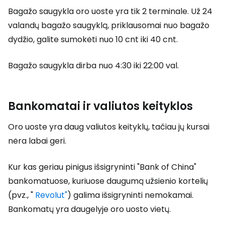
Bagažo saugykla oro uoste yra tik 2 terminale. Už 24
valandų bagažo saugyklą, priklausomai nuo bagažo
dydžio, galite sumokėti nuo 10 cnt iki 40 cnt.
Bagažo saugykla dirba nuo 4:30 iki 22:00 val.
Bankomatai ir valiutos keityklos
Oro uoste yra daug valiutos keityklų, tačiau jų kursai
nėra labai geri.
Kur kas geriau pinigus išsigryninti "Bank of China"
bankomatuose, kuriuose daugumą užsienio kortelių
(pvz., "
Revolut"
) galima išsigryninti nemokamai.
Bankomatų yra daugelyje oro uosto vietų.