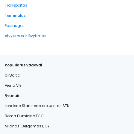
Transportas
Terminalas
Paslaugos
Atvykimas ir išvykimas
Populiarūs vadovai
airBaltic
Viena VIE
Ryanair
Londono Stanstedo oro uostas STN
Roma Fiumicino FCO
Milanas-Bergamas BGY