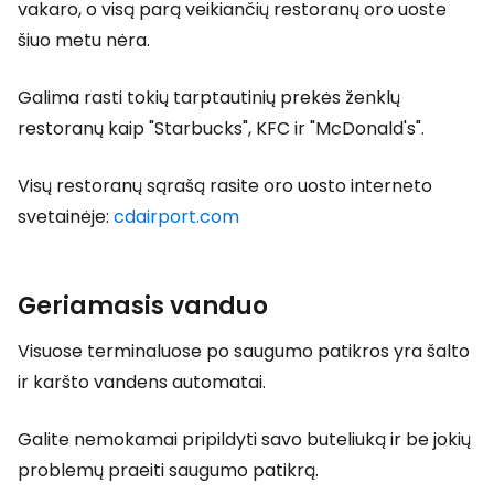
vakaro, o visą parą veikiančių restoranų oro uoste
šiuo metu nėra.
Galima rasti tokių tarptautinių prekės ženklų
restoranų kaip "Starbucks", KFC ir "McDonald's".
Visų restoranų sąrašą rasite oro uosto interneto
svetainėje:
cdairport.com
Geriamasis vanduo
Visuose terminaluose po saugumo patikros yra šalto
ir karšto vandens automatai.
Galite nemokamai pripildyti savo buteliuką ir be jokių
problemų praeiti saugumo patikrą.