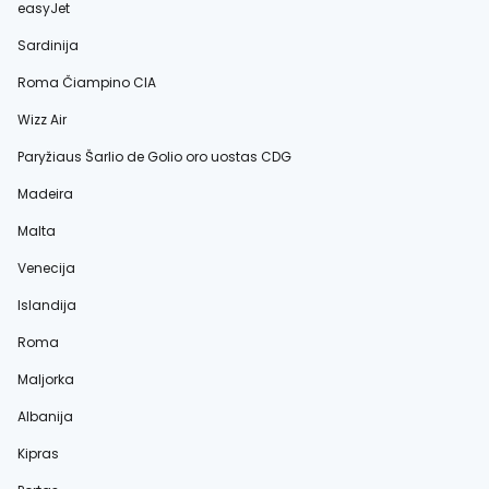
easyJet
Sardinija
Roma Čiampino CIA
Wizz Air
Paryžiaus Šarlio de Golio oro uostas CDG
Madeira
Malta
Venecija
Islandija
Roma
Maljorka
Albanija
Kipras