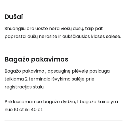
Dušai
Shuangliu oro uoste nėra viešų dušų, taip pat
paprastai dušų nerasite ir aukščiausios klasės salėse.
Bagažo pakavimas
Bagažo pakavimo į apsauginę plėvelę paslauga
teikiama 2 terminalo išvykimo salėje prie
registracijos stalų.
Priklausomai nuo bagažo dydžio, 1 bagažo kaina yra
nuo 10 ct iki 40 ct.