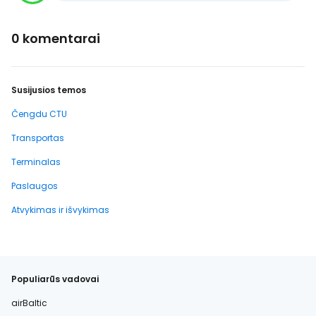
0 komentarai
Susijusios temos
Čengdu CTU
Transportas
Terminalas
Paslaugos
Atvykimas ir išvykimas
Populiarūs vadovai
airBaltic