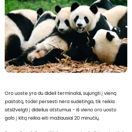
Oro uoste yra du dideli terminalai, sujungti į vieną
pastatą, todėl persėsti nėra sudėtinga, tik reikia
atsižvelgti į didelius atstumus - iš vieno oro uosto
galo į kitą reikia eiti mažiausiai 20 minučių.