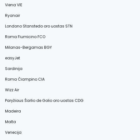
Viena VIE
Ryanair
Londono Stanstedo oro uostas STN
Roma Fiumicino FCO
Milanas-Bergamas BGY
easyJet
Sardinija
Roma Čiampino CIA
Wizz Air
Paryžiaus Šarlio de Golio oro uostas CDG
Madeira
Malta
Venecija