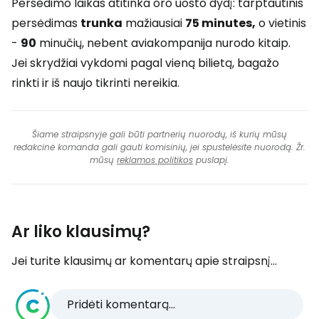
Persėdimo laikas atitinka oro uosto dydį: tarptautinis
persėdimas
trunka
mažiausiai
75 minutes,
o vietinis
-
90
minučių, nebent aviakompanija nurodo kitaip.
Jei skrydžiai vykdomi pagal vieną bilietą, bagažo
rinkti ir iš naujo tikrinti nereikia.
Šiame straipsnyje gali būti partnerių nuorodų, iš kurių mūsų
redakcinė komanda gali gauti komisinių, jei spustelėsite nuorodą. Žr.
mūsų
reklamos politikos
puslapį.
Ar liko klausimų?
Jei turite klausimų ar komentarų apie straipsnį...
Pridėti komentarą...