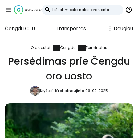
Čengdu CTU
Transportas
Daugiau
Prisijunkite prie
Cestee
Oro uostai
Čengdu
Terminalas
Persėdimas prie Čengdu
... pasaulinė kelionių bendruomenė
oro uosto
Tęsti su Google
Kryštof Hájek
atnaujinta 06. 02. 2025
Tęsti su Facebook
Tęsti el. paštu