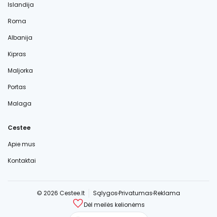
Islandija
Roma
Albanija
Kipras
Maljorka
Portas
Malaga
Cestee
Apie mus
Kontaktai
© 2026 Cestee.lt
Sąlygos
Privatumas
Reklama
Dėl meilės kelionėms
cestee.com