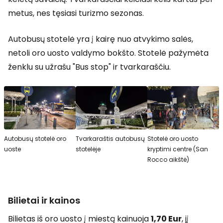
metus, nes tęsiasi turizmo sezonas.
Autobusų stotelė yra į kairę nuo atvykimo salės,
netoli oro uosto valdymo bokšto. Stotelė pažymėta
ženklu su užrašu
"Bus stop"
ir tvarkaraščiu.
Autobusų stotelė oro
Tvarkaraštis autobusų
Stotelė oro uosto
uoste
stotelėje
kryptimi centre (San
Rocco aikštė)
Bilietai ir kainos
Bilietas iš oro uosto į miestą kainuoja
1,70 Eur
, jį