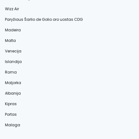
Wizz Air
Paryžiaus Šarlio de Golio oro uostas CDG
Madeira
Malta
Venecija
Islandija
Roma
Maljorka
Albanija
Kipras
Portas
Malaga