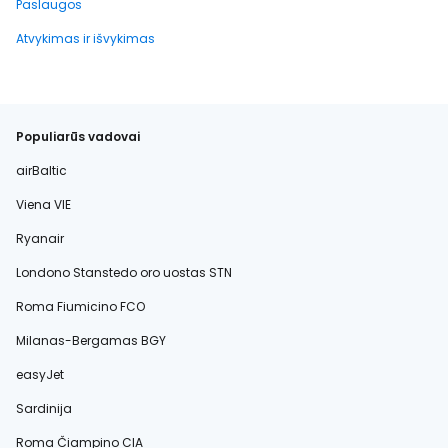
Paslaugos
Atvykimas ir išvykimas
Populiarūs vadovai
airBaltic
Viena VIE
Ryanair
Londono Stanstedo oro uostas STN
Roma Fiumicino FCO
Milanas-Bergamas BGY
easyJet
Sardinija
Roma Čiampino CIA