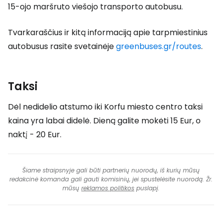
15-ojo maršruto viešojo transporto autobusu.
Tvarkaraščius ir kitą informaciją apie tarpmiestinius
autobusus rasite svetainėje
greenbuses.gr/routes
.
Taksi
Dėl nedidelio atstumo iki Korfu miesto centro taksi
kaina yra labai didelė. Dieną galite mokėti 15 Eur, o
naktį - 20 Eur.
Šiame straipsnyje gali būti partnerių nuorodų, iš kurių mūsų
redakcinė komanda gali gauti komisinių, jei spustelėsite nuorodą. Žr.
mūsų
reklamos politikos
puslapį.