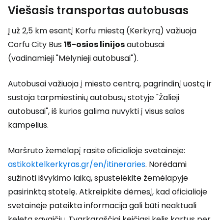
Viešasis transportas autobusas
Į už 2,5 km esantį Korfu miestą (Kerkyrą) važiuoja
Corfu City Bus
15-osios
linijos
autobusai
(vadinamieji "Mėlynieji autobusai").
Autobusai važiuoja į miesto centrą, pagrindinį uostą ir
sustoja tarpmiestinių autobusų stotyje "Žalieji
autobusai", iš kurios galima nuvykti į visus salos
kampelius.
Maršruto žemėlapį rasite oficialioje svetainėje:
astikoktelkerkyras.gr/en/itineraries
. Norėdami
sužinoti išvykimo laiką, spustelėkite žemėlapyje
pasirinktą stotelę. Atkreipkite dėmesį, kad oficialioje
svetainėje pateikta informacija gali būti neaktuali
keletą savaičių. Tvarkaraščiai keičiasi kelis kartus per