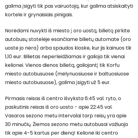
galima įsigyti tik pas vairuotoją, kur galima atsiskaityti
kortele ir grynaisiais pinigais.
Norėdami nuvykti iš miesto į oro uostą, bilietą pirkite
autobusų stotelėje esančiame bilietų automate (oro
uoste jo nėra) arba spaudos kioske, kur jis kainuos tik
1,10 eur. Bilietas neperleidžiamas ir galioja tik vienai
kelionei. Vienos dienos bilietą, galiojantį tik Korfu
miesto autobusuose (mėlynuosiuose ir baltuosiuose
miesto autobusuose), galima įsigyti už 5 eur.
Pirmasis reisas iš centro išvyksta 6:45 val. ryto, o
paskutinis reisas iš oro uosto - apie 22:45 val.
Vasaros sezono metu intervalai tarp reisų yra apie
30 minučių. Žiemos sezono metu autobusai važiuoja
tik apie 4-5 kartus per dieną! Kelionė iki centro