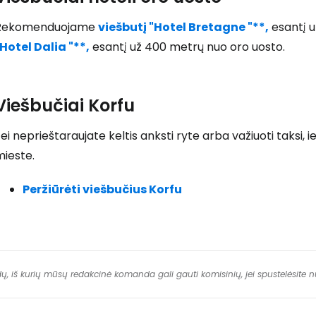
Rekomenduojame
viešbutį "Hotel Bretagne "**,
esantį u
T
Hotel Dalia "**,
esantį už 400 metrų nuo oro uosto.
Viešbučiai Korfu
ei neprieštaraujate keltis anksti ryte arba važiuoti taksi,
mieste.
Peržiūrėti viešbučius Korfu
dų, iš kurių mūsų redakcinė komanda gali gauti komisinių, jei spustelėsite