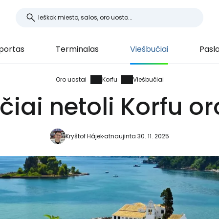
portas
Terminalas
Viešbučiai
Pasl
Oro uostai
Korfu
Viešbučiai
iai netoli Korfu o
Kryštof Hájek
atnaujinta 30. 11. 2025