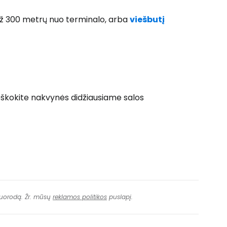
ž 300 metrų nuo terminalo, arba
viešbutį
ęsti su Facebook
Tęsti el. paštu
 ieškokite nakvynės didžiausiame salos
 nuorodą. Žr. mūsų
reklamos politikos
puslapį.