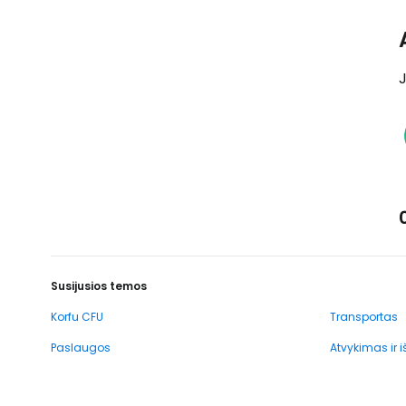
J
Susijusios temos
Korfu CFU
Transportas
Paslaugos
Atvykimas ir 