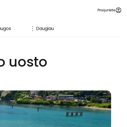
Prisijunkite
augos
Daugiau
ro uosto