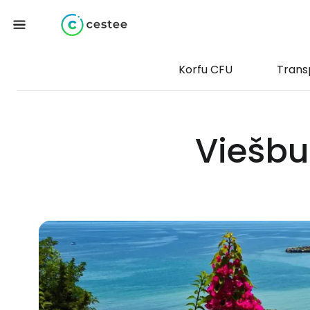
Korfu CFU
Trans
Viešbuč