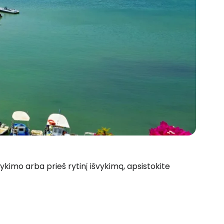
 prie Cestee
vykimo arba prieš rytinį išvykimą, apsistokite
Tęsti su Google