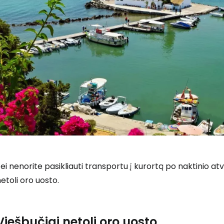
Prisijunkite
ei nenorite pasikliauti transportu į kurortą po naktinio at
... pasaulinė kelionių bendruomenė
etoli oro uosto.
Viešbučiai netoli oro uosto