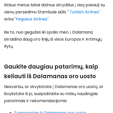
Ištisus metus labai dažnus skrydžius į visą pasaulį su
vienu persėdimu Stambule siūlo "
Turkish Airlines"
arba
"Pegasus Airlines"
.
Be to, nuo gegužės iki spalio mėn. į Dalamaną
skraidina daug oro linijų iš visos Europos ir Artimųjų
Rytų.
Gaukite daugiau patarimų, kaip
keliauti iš Dalamanas oro uosto
Nesvarbu, ar atvykstate į Dalamanas oro uostą, ar
išvykstate iš jo, susipažinkite su mūsų naudingais
patarimais ir rekomendacijomis:
Transportas iš Dalamanas oro uosto