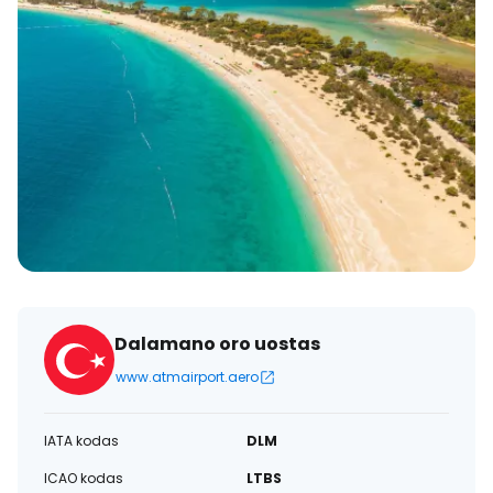
Dalamano oro uostas
www.atmairport.aero
IATA kodas
DLM
ICAO kodas
LTBS