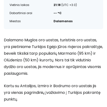
Vietinis laikas
21:18
(UTC +3.0)
Dabartiniai orai
-- °C
Miestas
Dalamanas
Dalamano Muglos oro uostas, turistinis oro uostas,
yra pietiniame Turkijos Egėjo jūros rivjeros pakraštyje,
beveik tiksliai tarp populiarių Marmario (95 km) ir
Olüdenizo (50 km) kurortų. Nors tai tik vidutinio
dydžio oro uostas, jis modernus ir aprūpintas visomis
paslaugomis.
Kartu su Antalijos, Izmiro ir Bodrumo oro uostais jis
yra vienas pagrindinių įvažiavimo į Turkijos pakrantę
punktų.