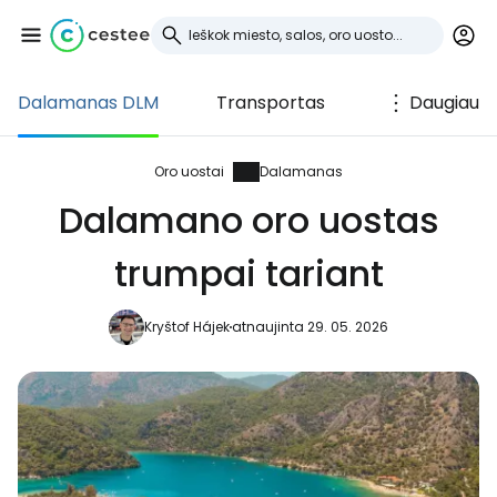
Dalamanas DLM
Transportas
Daugiau
Prisijunkite prie
Cestee
Oro uostai
Dalamanas
Dalamano oro uostas
... pasaulinė kelionių bendruomenė
trumpai tariant
Tęsti su Google
Kryštof Hájek
atnaujinta 29. 05. 2026
Tęsti su Facebook
Tęsti el. paštu