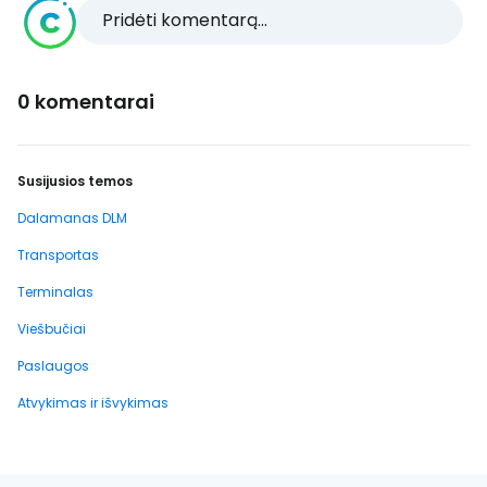
Pridėti komentarą...
0 komentarai
Susijusios temos
Dalamanas DLM
Transportas
Terminalas
Viešbučiai
Paslaugos
Atvykimas ir išvykimas