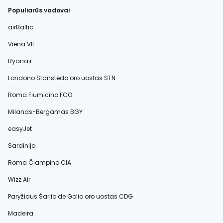
Populiarūs vadovai
airBaltic
Viena VIE
Ryanair
Londono Stanstedo oro uostas STN
Roma Fiumicino FCO
Milanas-Bergamas BGY
easyJet
Sardinija
Roma Čiampino CIA
Wizz Air
Paryžiaus Šarlio de Golio oro uostas CDG
Madeira