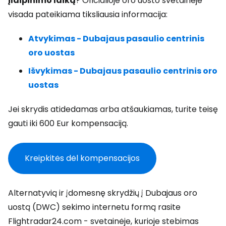
įlaipinimo laiką
? Oficialioje oro uosto svetainėje
visada pateikiama tiksliausia informacija:
Atvykimas - Dubajaus pasaulio centrinis
oro uostas
Išvykimas - Dubajaus pasaulio centrinis oro
uostas
Jei skrydis atidedamas arba atšaukiamas, turite teisę
gauti iki 600 Eur kompensaciją.
Kreipkitės dėl kompensacijos
Alternatyvią ir įdomesnę skrydžių į Dubajaus oro
uostą (DWC) sekimo internetu formą rasite
Flightradar24.com - svetainėje, kurioje stebimas