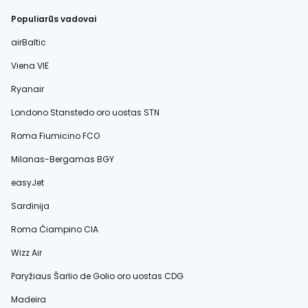
Populiarūs vadovai
airBaltic
Viena VIE
Ryanair
Londono Stanstedo oro uostas STN
Roma Fiumicino FCO
Milanas-Bergamas BGY
easyJet
Sardinija
Roma Čiampino CIA
Wizz Air
Paryžiaus Šarlio de Golio oro uostas CDG
Madeira