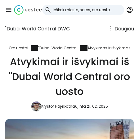
"Dubai World Central DWC
Daugiau
Prisijunkite prie
Cestee
Oro uostai
"Dubai World Central
Atvykimas ir išvykimas
Atvykimai ir išvykimai iš
... pasaulinė kelionių bendruomenė
"Dubai World Central oro
Tęsti su Google
uosto
Kryštof Hájek
atnaujinta 21. 02. 2025
Tęsti su Facebook
Tęsti el. paštu