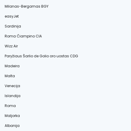
Milanas-Bergamas BGY
easyJet
Sardinija
Roma Čiampino CIA
Wizz Air
Paryžiaus Šarlio de Golio oro uostas CDG
Madeira
Malta
Venecija
Islandija
Roma
Maljorka
Albanija