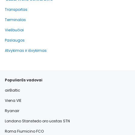
Transportas
Terminalas
Viešbučiai
Paslaugos
Atvykimas ir išvykimas
Populiarūs vadovai
airBaltic
Viena VIE
Ryanair
Londono Stanstedo oro uostas STN
Roma Fiumicino FCO