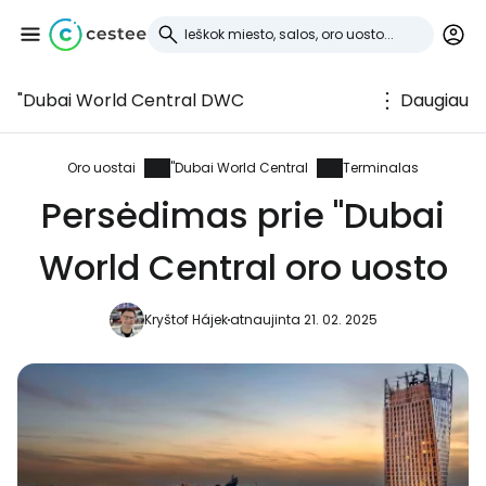
"Dubai World Central DWC
Daugiau
Prisijunkite prie
Cestee
Oro uostai
"Dubai World Central
Terminalas
Persėdimas prie "Dubai
... pasaulinė kelionių bendruomenė
World Central oro uosto
Tęsti su Google
Kryštof Hájek
atnaujinta 21. 02. 2025
Tęsti su Facebook
Tęsti el. paštu