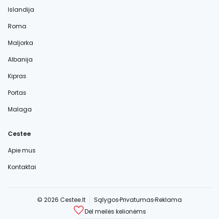
Islandija
Roma
Maljorka
Albanija
Kipras
Portas
Malaga
Cestee
Apie mus
Kontaktai
© 2026 Cestee.lt
Sąlygos
Privatumas
Reklama
Dėl meilės kelionėms