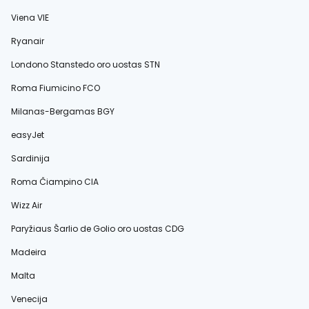
Viena VIE
Ryanair
Londono Stanstedo oro uostas STN
Roma Fiumicino FCO
Milanas-Bergamas BGY
easyJet
Sardinija
Roma Čiampino CIA
Wizz Air
Paryžiaus Šarlio de Golio oro uostas CDG
Madeira
Malta
Venecija