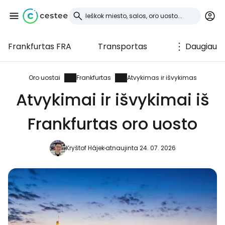
Frankfurtas FRA
Transportas
Daugiau
Prisijunkite prie
Cestee
Oro uostai
Frankfurtas
Atvykimas ir išvykimas
Atvykimai ir išvykimai iš
... pasaulinė kelionių bendruomenė
Frankfurtas oro uosto
Tęsti su Google
Kryštof Hájek
atnaujinta 24. 07. 2026
Tęsti su Facebook
Tęsti el. paštu