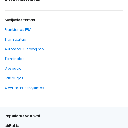
Susijusios temos
Frankfurtas FRA
Transportas
Automobilių stovėjimo
Terminalas
Viešbučiai
Paslaugos
Atvykimas ir išvykimas
Populiarūs vadovai
airBaltic