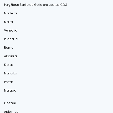
Paryžiaus Šarlio de Golio oro uostas CDG
Madeira
Malta
Venecija
Islandija
Roma
Albanija
Kipras
Maljorka
Portas
Malaga
Cestee
Apie mus