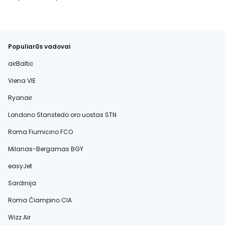
Populiarūs vadovai
airBaltic
Viena VIE
Ryanair
Londono Stanstedo oro uostas STN
Roma Fiumicino FCO
Milanas-Bergamas BGY
easyJet
Sardinija
Roma Čiampino CIA
Wizz Air