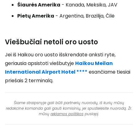
Šiaurės Amerika
- Kanada, Meksika, JAV
Pietų Amerika
- Argentina, Brazilija, Čilė
Viešbučiai netoli oro uosto
Jei iš Haikou oro uosto išskrendate anksti ryte,
geriausia apsistoti viešbutyje
Haikou Meilan
International Airport Hotel ****
esančiame tiesiai
priešais 2 terminalą.
Šiame straipsnyje gali būti partnerių nuorodų, iš kurių mūsų
redakcinė komanda gali gauti komisinių, jei spustelėsite nuorodą. Žr.
mūsų
reklamos politikos
puslapį.