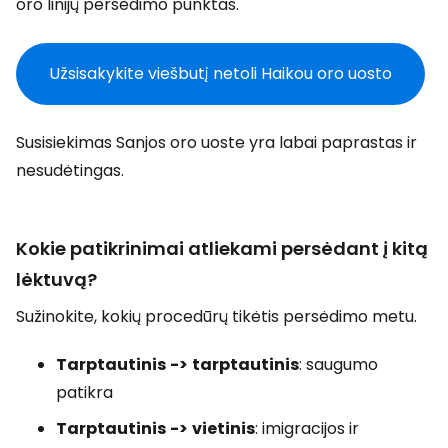
oro linijų persėdimo punktas.
Užsisakykite viešbutį netoli Haikou oro uosto
Susisiekimas Sanjos oro uoste yra labai paprastas ir
nesudėtingas.
Kokie patikrinimai atliekami persėdant į kitą
lėktuvą?
Sužinokite, kokių procedūrų tikėtis persėdimo metu.
Tarptautinis
->
tarptautinis
: saugumo
patikra
Tarptautinis
->
vietinis
: imigracijos ir