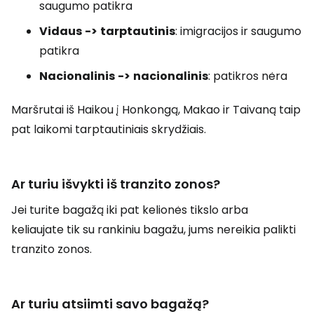
saugumo patikra
Vidaus
->
tarptautinis
: imigracijos ir saugumo
patikra
Nacionalinis
->
nacionalinis
: patikros nėra
Maršrutai iš Haikou į Honkongą, Makao ir Taivaną taip
pat laikomi tarptautiniais skrydžiais.
Ar turiu išvykti iš tranzito zonos?
Jei turite bagažą iki pat kelionės tikslo arba
keliaujate tik su rankiniu bagažu, jums nereikia palikti
tranzito zonos.
Ar turiu atsiimti savo bagažą?