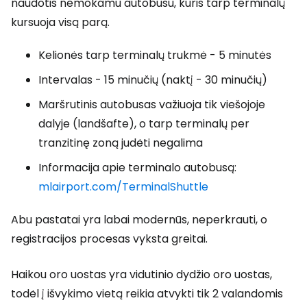
naudotis nemokamu autobusu, kuris tarp terminalų
kursuoja visą parą.
Kelionės tarp terminalų trukmė - 5 minutės
Intervalas - 15 minučių (naktį - 30 minučių)
Maršrutinis autobusas važiuoja tik viešojoje
dalyje (landšafte), o tarp terminalų per
tranzitinę zoną judėti negalima
Informacija apie terminalo autobusą:
mlairport.com/TerminalShuttle
Abu pastatai yra labai modernūs, neperkrauti, o
registracijos procesas vyksta greitai.
Haikou oro uostas yra vidutinio dydžio oro uostas,
todėl į išvykimo vietą reikia atvykti tik 2 valandomis