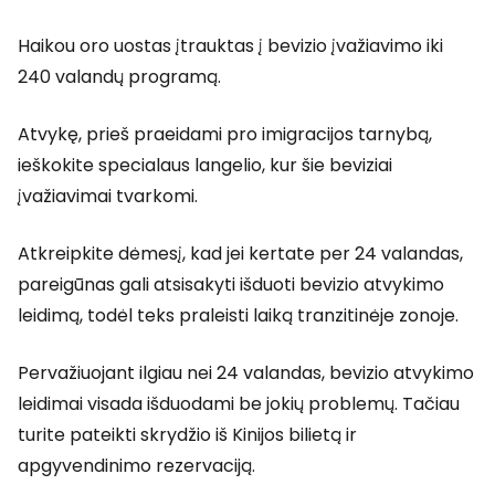
Haikou oro uostas įtrauktas į bevizio įvažiavimo iki
240 valandų programą.
Atvykę, prieš praeidami pro imigracijos tarnybą,
ieškokite specialaus langelio, kur šie beviziai
įvažiavimai tvarkomi.
Atkreipkite dėmesį, kad jei kertate per 24 valandas,
pareigūnas gali atsisakyti išduoti bevizio atvykimo
leidimą, todėl teks praleisti laiką tranzitinėje zonoje.
Pervažiuojant ilgiau nei 24 valandas, bevizio atvykimo
leidimai visada išduodami be jokių problemų. Tačiau
turite pateikti skrydžio iš Kinijos bilietą ir
apgyvendinimo rezervaciją.