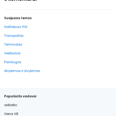
Susijusios temos
Halifaksas YHZ
Transportas
Terminalas
Viešbučiai
Paslaugos
Atvykimas ir išvykimas
Populiarūs vadovai
airBaltic
Viena VIE