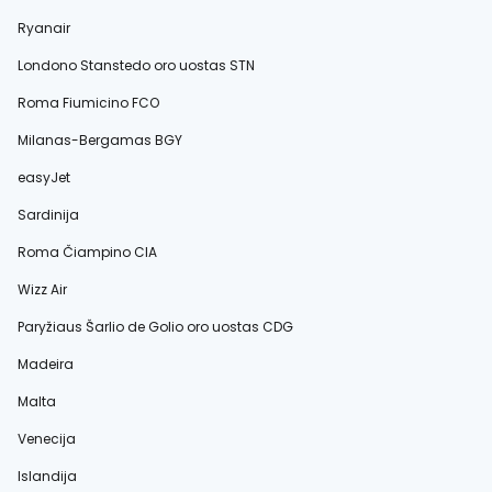
Ryanair
Londono Stanstedo oro uostas STN
Roma Fiumicino FCO
Milanas-Bergamas BGY
easyJet
Sardinija
Roma Čiampino CIA
Wizz Air
Paryžiaus Šarlio de Golio oro uostas CDG
Madeira
Malta
Venecija
Islandija