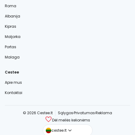
Roma
Albanija
Kipras
Maljorka
Portas
Malaga
Cestee
Apie mus
Kontaktai
© 2026 Cestee.lt
Sąlygos
Privatumas
Reklama
Dėl meilės kelionėms
cestee.com
cestee.lt