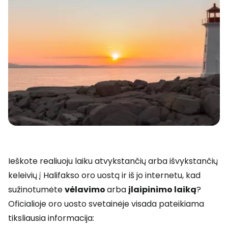
Ieškote realiuoju laiku atvykstančių arba išvykstančių
keleivių į Halifakso oro uostą ir iš jo internetu, kad
sužinotumėte
vėlavimo
arba
įlaipinimo laiką
?
Oficialioje oro uosto svetainėje visada pateikiama
tiksliausia informacija: