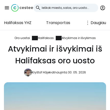
Halifaksas YHZ
Transportas
Daugiau
Prisijunkite prie
Cestee
Oro uostai
Halifaksas
Atvykimas ir išvykimas
Atvykimai ir išvykimai iš
... pasaulinė kelionių bendruomenė
Halifaksas oro uosto
Tęsti su Google
Kryštof Hájek
atnaujinta 30. 05. 2026
Tęsti su Facebook
Tęsti el. paštu