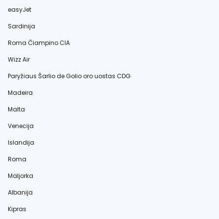
easyJet
Sardinija
Roma Čiampino CIA
Wizz Air
Paryžiaus Šarlio de Golio oro uostas CDG
Madeira
Malta
Venecija
Islandija
Roma
Maljorka
Albanija
Kipras