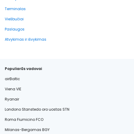
Terminalas
Viešbučiai
Paslaugos
Atvykimas ir išvykimas
Populiarūs vadovai
airBaltic
Viena VIE
Ryanair
Londono Stanstedo oro uostas STN
Roma Fiumicino FCO
Milanas-Bergamas BGY