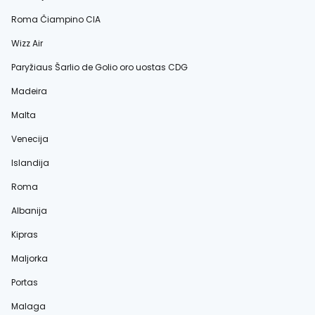
Roma Čiampino CIA
Wizz Air
Paryžiaus Šarlio de Golio oro uostas CDG
Madeira
Malta
Venecija
Islandija
Roma
Albanija
Kipras
Maljorka
Portas
Malaga