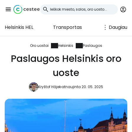
Helsinkis HEL
Transportas
Daugiau
Prisijunkite prie
Cestee
Oro uostai
Helsinkis
Paslaugos
Paslaugos Helsinkis oro
... pasaulinė kelionių bendruomenė
uoste
Tęsti su Google
Kryštof Hájek
atnaujinta 20. 05. 2025
Tęsti su Facebook
Tęsti el. paštu