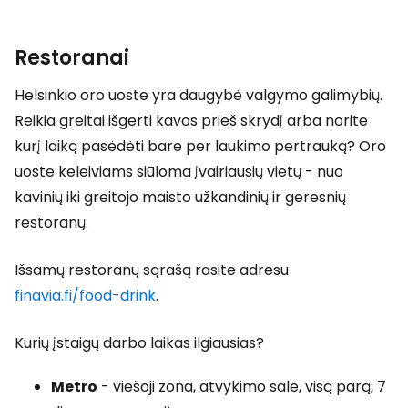
Restoranai
Helsinkio oro uoste yra daugybė valgymo galimybių.
Reikia greitai išgerti kavos prieš skrydį arba norite
kurį laiką pasėdėti bare per laukimo pertrauką? Oro
uoste keleiviams siūloma įvairiausių vietų - nuo
kavinių iki greitojo maisto užkandinių ir geresnių
restoranų.
Išsamų restoranų sąrašą rasite adresu
finavia.fi/food-drink
.
Kurių įstaigų darbo laikas ilgiausias?
Metro
- viešoji zona, atvykimo salė, visą parą, 7