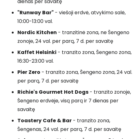
dienas per savaitę
"
Runway
Bar"
- viešoji erdvė, atvykimo salė,
10:00-13:00 val.
Nordic
Kitchen
- tranzitinė zona, ne Šengeno
zonoje, 24 val. per parą, 7 d. per savaitę
Kaffet
Helsinki
- tranzito zona, Šengeno zona,
16:30-23:00 val.
Pier
Zero
- tranzito zona, Šengeno zona, 24 val.
per parą, 7 d. per savaitę
Richie's
Gourmet
Hot
Dogs
- tranzito zonoje,
Šengeno erdvėje, visą parą ir 7 dienas per
savaitę
Toastery
Cafe
&
Bar
- tranzito zona,
Šengenas, 24 val. per parą, 7 d. per savaitę