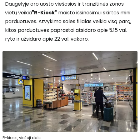
Daugelyje oro uosto viešosios ir tranzitinės zonos
vietų veikia
"R-Kiosk"
maisto išsinešimui skirtos mini
parduotuvės. Atvykimo salės filialas veikia visą parą,
kitos parduotuvės paprastai atsidaro apie 5.15 val.
ryto ir užsidaro apie 22 val. vakaro.
R-kioski, viešoji dalis