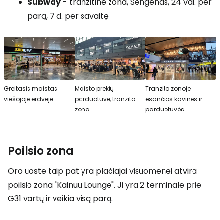
Subway
- tranzitinė zona, Šengenas, 24 val. per
parą, 7 d. per savaitę
Greitasis maistas
Maisto prekių
Tranzito zonoje
viešojoje erdvėje
parduotuvė, tranzito
esančios kavinės ir
zona
parduotuvės
Poilsio zona
Oro uoste taip pat yra plačiajai visuomenei atvira
poilsio zona "Kainuu Lounge". Ji yra 2 terminale prie
G31 vartų ir veikia visą parą.