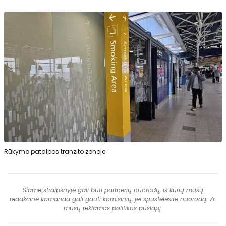
Rūkymo patalpos tranzito zonoje
Šiame straipsnyje gali būti partnerių nuorodų, iš kurių mūsų
redakcinė komanda gali gauti komisinių, jei spustelėsite nuorodą. Žr.
mūsų
reklamos politikos
puslapį.