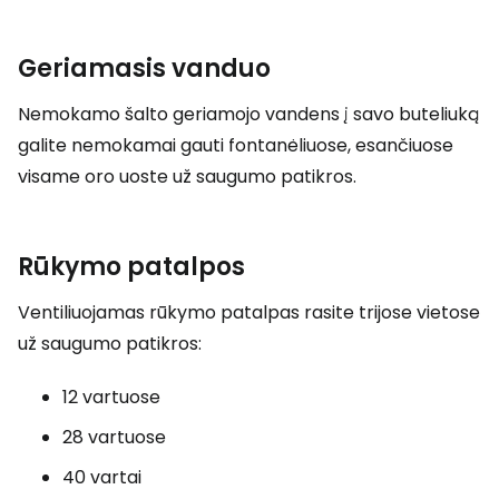
Geriamasis vanduo
Nemokamo šalto geriamojo vandens į savo buteliuką
galite nemokamai gauti fontanėliuose, esančiuose
visame oro uoste už saugumo patikros.
Rūkymo patalpos
Ventiliuojamas rūkymo patalpas rasite trijose vietose
už saugumo patikros:
12 vartuose
28 vartuose
40 vartai