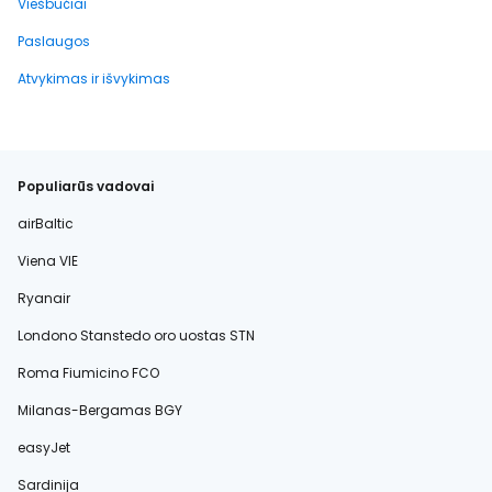
Viešbučiai
Paslaugos
Atvykimas ir išvykimas
Populiarūs vadovai
airBaltic
Viena VIE
Ryanair
Londono Stanstedo oro uostas STN
Roma Fiumicino FCO
Milanas-Bergamas BGY
easyJet
Sardinija