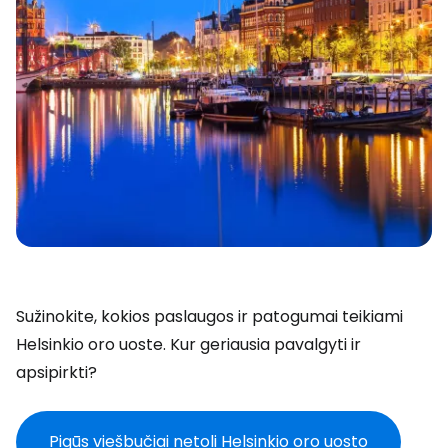
Sužinokite, kokios paslaugos ir patogumai teikiami
Helsinkio oro uoste. Kur geriausia pavalgyti ir
apsipirkti?
Pigūs viešbučiai netoli Helsinkio oro uosto