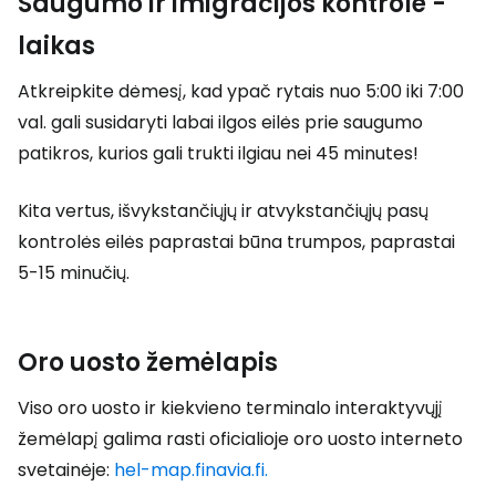
Saugumo ir imigracijos kontrolė -
laikas
Atkreipkite dėmesį, kad ypač rytais nuo 5:00 iki 7:00
val. gali susidaryti labai ilgos eilės prie saugumo
patikros, kurios gali trukti ilgiau nei 45 minutes!
Kita vertus, išvykstančiųjų ir atvykstančiųjų pasų
kontrolės eilės paprastai būna trumpos, paprastai
5-15 minučių.
Oro uosto žemėlapis
Viso oro uosto ir kiekvieno terminalo interaktyvųjį
žemėlapį galima rasti oficialioje oro uosto interneto
svetainėje:
hel-map.finavia.fi.