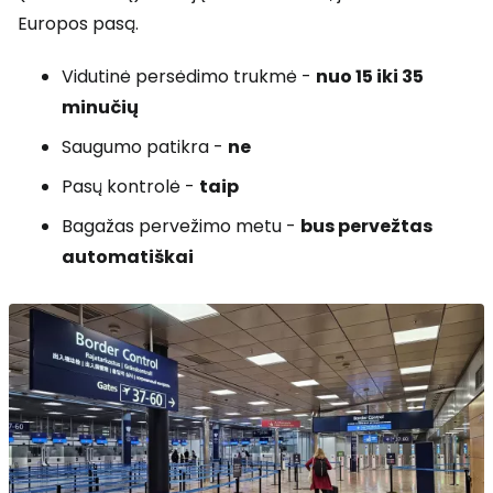
Europos pasą.
Vidutinė persėdimo trukmė -
nuo 15 iki 35
minučių
Saugumo patikra -
ne
Pasų kontrolė -
taip
Bagažas pervežimo metu -
bus pervežtas
automatiškai