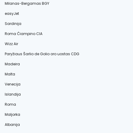
Milanas-Bergamas BGY
easyJet
Sardinija
Roma Čiampino CIA
Wizz Air
Paryžiaus Šarlio de Golio oro uostas CDG
Madeira
Malta
Venecija
Islandija
Roma
Maljorka
Albanija