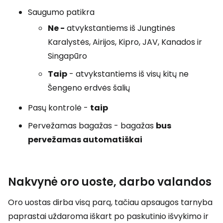
Saugumo patikra
Ne -
atvykstantiems iš Jungtinės
Karalystės, Airijos, Kipro, JAV, Kanados ir
Singapūro
Taip
- atvykstantiems iš visų kitų ne
Šengeno erdvės šalių
Pasų kontrolė -
taip
Pervežamas bagažas - bagažas
bus
pervežamas automatiškai
Nakvynė oro uoste, darbo valandos
Oro uostas dirba visą parą, tačiau apsaugos tarnyba
paprastai uždaroma iškart po paskutinio išvykimo ir