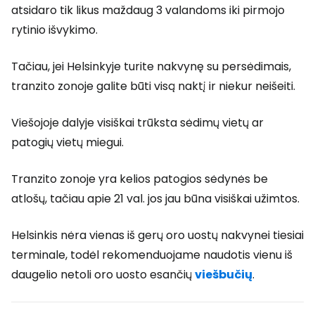
atsidaro tik likus maždaug 3 valandoms iki pirmojo
rytinio išvykimo.
Tačiau, jei Helsinkyje turite nakvynę su persėdimais,
tranzito zonoje galite būti visą naktį ir niekur neišeiti.
Viešojoje dalyje visiškai trūksta sėdimų vietų ar
patogių vietų miegui.
Tranzito zonoje yra kelios patogios sėdynės be
atlošų, tačiau apie 21 val. jos jau būna visiškai užimtos.
Helsinkis nėra vienas iš gerų oro uostų nakvynei tiesiai
terminale, todėl rekomenduojame naudotis vienu iš
daugelio netoli oro uosto esančių
viešbučių
.