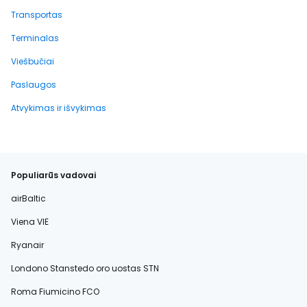
Transportas
Terminalas
Viešbučiai
Paslaugos
Atvykimas ir išvykimas
Populiarūs vadovai
airBaltic
Viena VIE
Ryanair
Londono Stanstedo oro uostas STN
Roma Fiumicino FCO