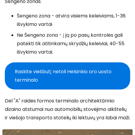
Šengeno zonas.
Šengeno zona - atvira visiems keleiviams, 1-36
išvykimo vartai
Ne Šengeno zona - į ją po pasų kontrolės gali
patekti tik atitinkamų skrydžių keleiviai, 40-55
išvykimo vartai.
Raskite viešbutį netoli Helsinkio oro uosto
terminalo
Dėl "A" raidės formos terminalo architektūrinio
dizaino atstumai nuo automobilių stovėjimo aikštelių
ir viešojo transporto stotelių iki lėktuvų yra labai maži.