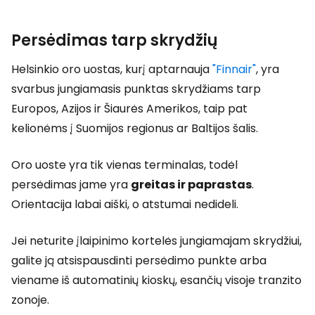
Persėdimas tarp skrydžių
Helsinkio oro uostas, kurį aptarnauja
"Finnair"
, yra
svarbus jungiamasis punktas skrydžiams tarp
Europos, Azijos ir Šiaurės Amerikos, taip pat
kelionėms į Suomijos regionus ar Baltijos šalis.
Oro uoste yra tik vienas terminalas, todėl
persėdimas jame yra
greitas ir paprastas
.
Orientacija labai aiški, o atstumai nedideli.
Jei neturite įlaipinimo kortelės jungiamajam skrydžiui,
galite ją atsispausdinti persėdimo punkte arba
viename iš automatinių kioskų, esančių visoje tranzito
zonoje.