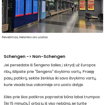
Pervežimas, Helsinkio oro uostas
Schengen -> Non-Schengen
Jei persėdate iš Šengeno šalies į skrydį už Europos
ribų, išlipsite prie "Šengeno" išvykimo vartų. Praėję
pasų patikrą, sekite ženklus iki savo išvykimo vartų,
kurie visada bus vakarinėje oro uosto dalyje.
Eilės prie šios patikros paprastai būna labai trumpos
(iki 15 minučių) arba jų iš viso nebūna, jei turite