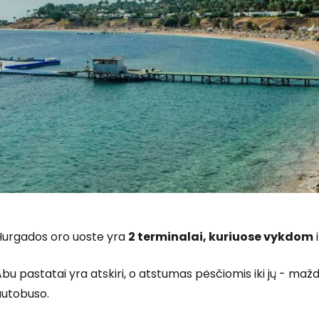
Hurgados oro uoste yra
2 terminalai, kuriuose vykdom
i
bu pastatai yra atskiri, o atstumas pėsčiomis iki jų - ma
autobuso.