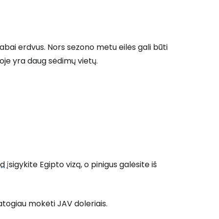
 prie Cestee
abai erdvus. Nors sezono metu eilės gali būti
oje yra daug sėdimų vietų.
Tęsti su Google
ęsti su Facebook
Tęsti el. paštu
sd
įsigykite Egipto vizą, o pinigus galėsite iš
patogiau mokėti JAV doleriais.