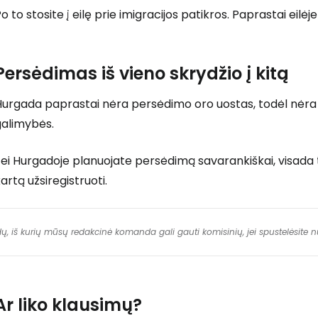
o to stosite į eilę prie imigracijos patikros. Paprastai eilėj
Persėdimas iš vieno skrydžio į kitą
Hurgada paprastai nėra persėdimo oro uostas, todėl nėra 
galimybės.
ei Hurgadoje planuojate persėdimą savarankiškai, visada tu
artą užsiregistruoti.
dų, iš kurių mūsų redakcinė komanda gali gauti komisinių, jei spustelėsite
Ar liko klausimų?