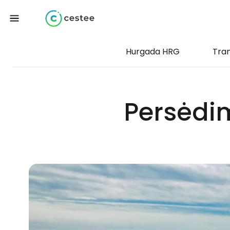
Hurgada HRG
Tra
Persėdi