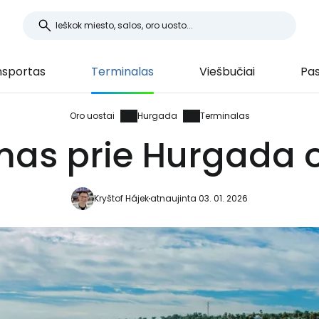
nsportas
Terminalas
Viešbučiai
Pas
Oro uostai
Hurgada
Terminalas
mas prie Hurgada o
Kryštof Hájek
atnaujinta 03. 01. 2026