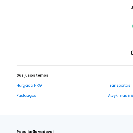
J
Susijusios temos
Hurgada HRG
Transportas
Paslaugos
Atvykimas ir 
Populiarūs vadovai