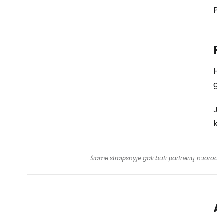
P
J
k
Šiame straipsnyje gali būti partnerių nuoro