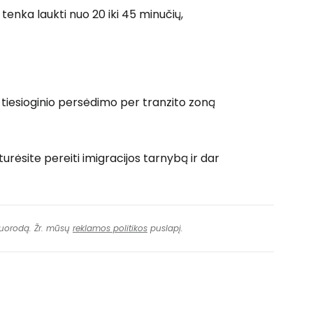
e tenka laukti nuo 20 iki 45 minučių,
tiesioginio persėdimo per tranzito zoną
rėsite pereiti imigracijos tarnybą ir dar
 nuorodą. Žr. mūsų
reklamos politikos
puslapį.