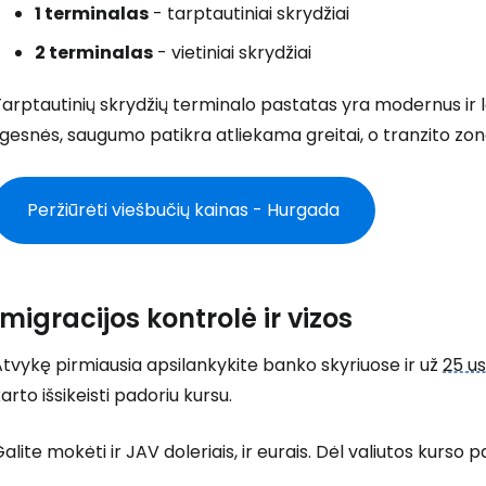
1 terminalas
- tarptautiniai skrydžiai
Prisijunkite
2 terminalas
- vietiniai skrydžiai
arptautinių skrydžių terminalo pastatas yra modernus ir l
... pasaulinė kelionių bendruomenė
lgesnės, saugumo patikra atliekama greitai, o tranzito zon
Peržiūrėti viešbučių kainas - Hurgada
T
Imigracijos kontrolė ir vizos
tvykę pirmiausia apsilankykite banko skyriuose ir už
25 u
arto išsikeisti padoriu kursu.
alite mokėti ir JAV doleriais, ir eurais. Dėl valiutos kurso 