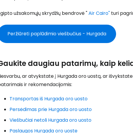
... pasaulinė kelionių bendruomenė
Egipto užsakomųjų skrydžių bendrovė "
Air Cairo"
turi pagr
Peržiūrėti paplūdimio viešbučius - Hurgada
T
Gaukite daugiau patarimų, kaip kelia
esvarbu, ar atvykstate į Hurgada oro uostą, ar išvykstate 
patarimais ir rekomendacijomis:
Transportas iš Hurgada oro uosto
Persėdimas prie Hurgada oro uosto
Viešbučiai netoli Hurgada oro uosto
Paslaugos Hurgada oro uoste