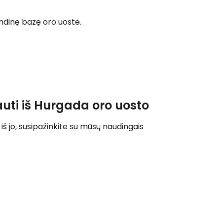
indinę bazę oro uoste.
Tęsti su Google
ęsti su Facebook
uti iš Hurgada oro uosto
Tęsti el. paštu
iš jo, susipažinkite su mūsų naudingais