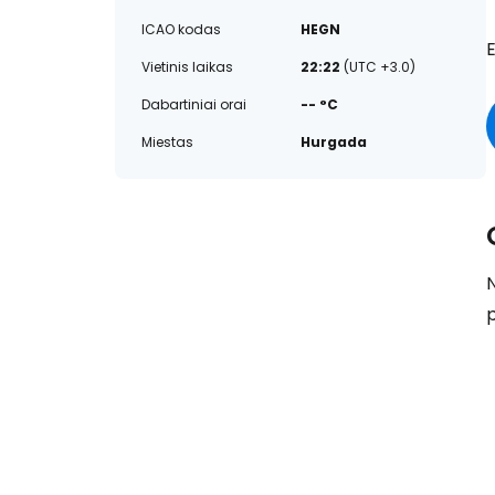
ICAO kodas
HEGN
Vietinis laikas
22:22
(UTC +3.0)
Dabartiniai orai
-- °C
Miestas
Hurgada
N