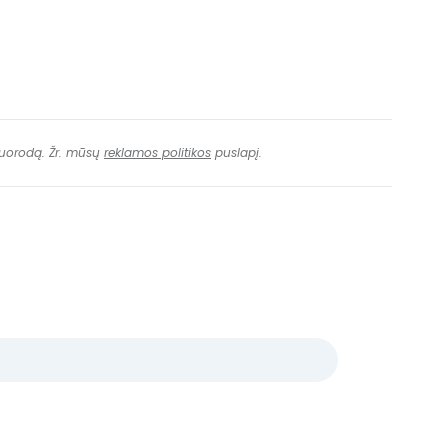
 nuorodą. Žr. mūsų
reklamos politikos
puslapį.