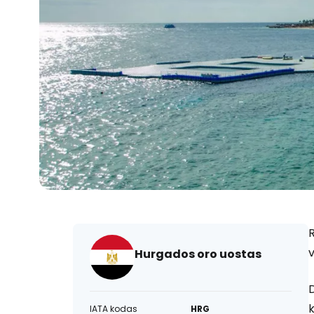
R
v
Hurgados oro uostas
D
k
IATA kodas
HRG