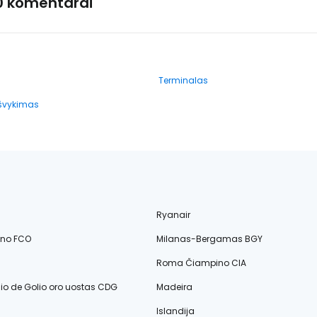
0 komentarai
Terminalas
išvykimas
Ryanair
ino FCO
Milanas-Bergamas BGY
Roma Čiampino CIA
lio de Golio oro uostas CDG
Madeira
Islandija