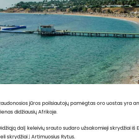
audonosios jūros poilsiautojų pamėgtas oro uostas yra an
ienas didžiausių Afrikoje.
Prisijunkite
idžiąją dalį keleivių srauto sudaro užsakomieji skrydžiai iš Eu
eli skrydžiai į Artimuosius Rytus.