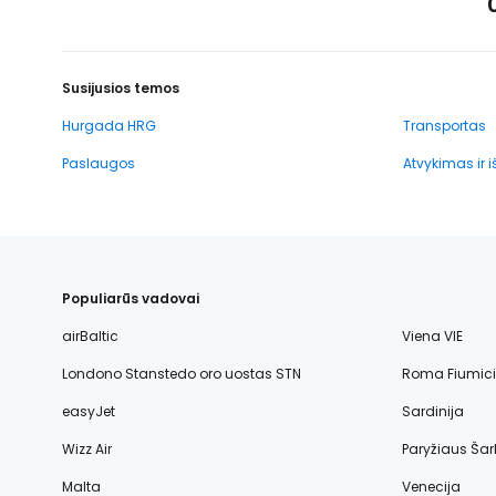
Susijusios temos
Hurgada HRG
Transportas
Paslaugos
Atvykimas ir 
Populiarūs vadovai
airBaltic
Viena VIE
Londono Stanstedo oro uostas STN
Roma Fiumic
easyJet
Sardinija
Wizz Air
Paryžiaus Šar
Malta
Venecija