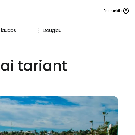
Prisijunkite
laugos
Daugiau
i tariant