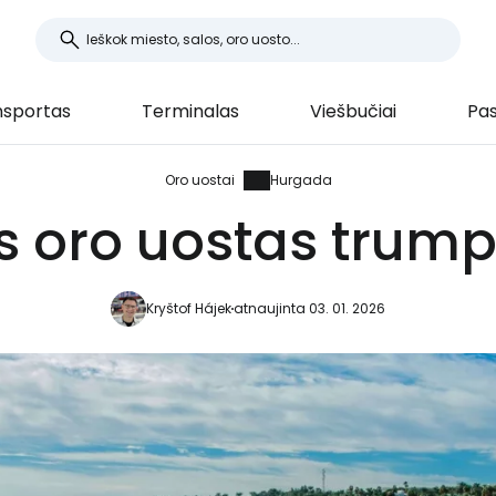
nsportas
Terminalas
Viešbučiai
Pas
Oro uostai
Hurgada
 oro uostas trumpa
Kryštof Hájek
atnaujinta 03. 01. 2026