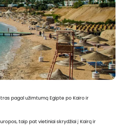
tras pagal užimtumą Egipte po Kairo ir
 prie Cestee
ropos, taip pat vietiniai skrydžiai į Kairą ir