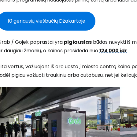
10 geriausių viešbučių Džakartoje
Prisijunkite
Grab / Gojek paprastai yra
pigiausias
būdas nuvykti iš mi
... pasaulinė kelionių bendruomenė
ar daugiau žmonių, o kainos prasideda nuo
124 000 idr
.
ita vertus, važiuojant iš oro uosto į miesto centrą kaina
odėl pigiau važiuoti traukiniu arba autobusu, net jei keliauj
T