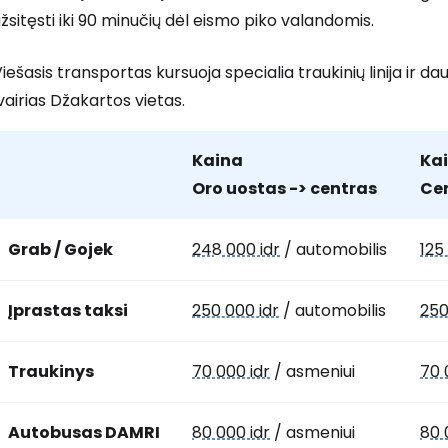
žsitęsti iki 90 minučių dėl eismo piko valandomis.
iešasis transportas kursuoja specialia traukinių linija ir da
vairias Džakartos vietas.
Kaina
Ka
Oro uostas -> centras
Cen
Grab / Gojek
248 000 idr
/ automobilis
125
Įprastas taksi
250 000 idr
/ automobilis
250
Traukinys
70 000 idr
/ asmeniui
70 
Autobusas DAMRI
80 000 idr
/ asmeniui
80 