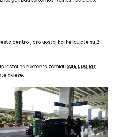
 prie Cestee
esto centro į oro uostą, kai keliaujate su 2
Tęsti su Google
 paprastai nenukrenta žemiau
245 000 idr
ate dviese.
ęsti su Facebook
Tęsti el. paštu