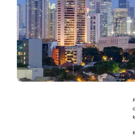
P
d
k
K