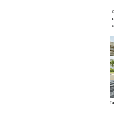
O
a
u
Ta