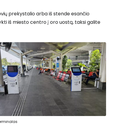
rovių prekystalio arba iš stende esančio
ti iš miesto centro į oro uostą, taksi galite
terminalas