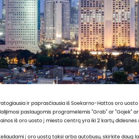
atogiausia ir paprasčiausia iš Soekarno-Hattos oro uosto
alijimosi paslaugomis programėlėmis "Grab" ar "Gojek" arb
ainos iš oro uosto į miesto centrą yra iki 2 kartų didesnės n
eliaudami į oro uostą taksi arba autobusu, skirkite daug la