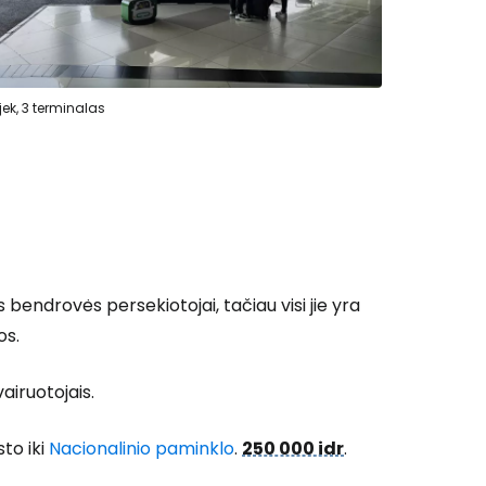
jek, 3 terminalas
 bendrovės persekiotojai, tačiau visi jie yra
os.
airuotojais.
to iki
Nacionalinio paminklo
.
250 000 idr
.