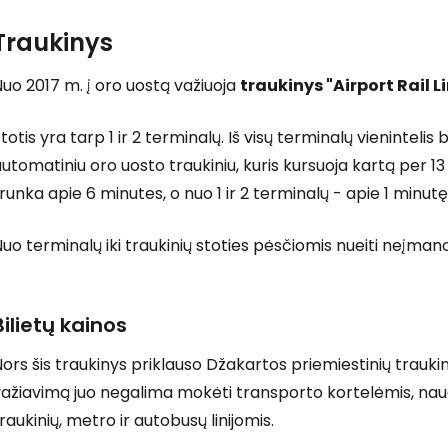
Traukinys
uo 2017 m. į oro uostą važiuoja
traukinys
"Airport Rail L
totis yra tarp 1 ir 2 terminalų. Iš visų terminalų vienintel
utomatiniu oro uosto traukiniu, kuris kursuoja kartą per 13 
runka apie 6 minutes, o nuo 1 ir 2 terminalų - apie 1 minutę
uo terminalų iki traukinių stoties pėsčiomis nueiti neįma
Bilietų kainos
ors šis traukinys priklauso Džakartos priemiestinių traukini
važiavimą juo negalima mokėti transporto kortelėmis, na
raukinių, metro ir autobusų linijomis.