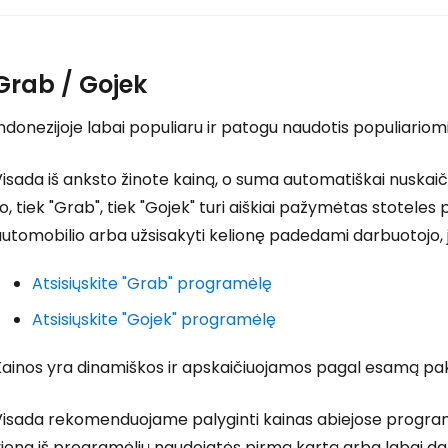
Grab / Gojek
ndonezijoje labai populiaru ir patogu naudotis populiariom
isada iš anksto žinote kainą, o suma automatiškai nuskaič
o, tiek "Grab", tiek "Gojek" turi aiškiai pažymėtas stoteles p
utomobilio arba užsisakyti kelionę padedami darbuotojo, j
Atsisiųskite "Grab" programėlę
Atsisiųskite "Gojek" programėlę
Kainos yra dinamiškos ir apskaičiuojamos pagal esamą pa
isada rekomenduojame palyginti kainas abiejose programėlėse
iena iš programėlių naudojatės pirmą kartą arba labai dažn