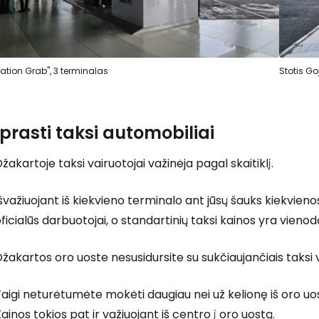
tation Grab", 3 terminalas
Stotis Go
Įprasti taksi automobiliai
žakartoje taksi vairuotojai važinėja pagal skaitiklį.
švažiuojant iš kiekvieno terminalo ant jūsų šauks kiekvienos
ficialūs darbuotojai, o standartinių taksi kainos yra vienod
žakartos oro uoste nesusidursite su sukčiaujančiais taksi v
aigi neturėtumėte mokėti daugiau nei už kelionę iš oro uos
ainos tokios pat ir važiuojant iš centro į oro uostą.