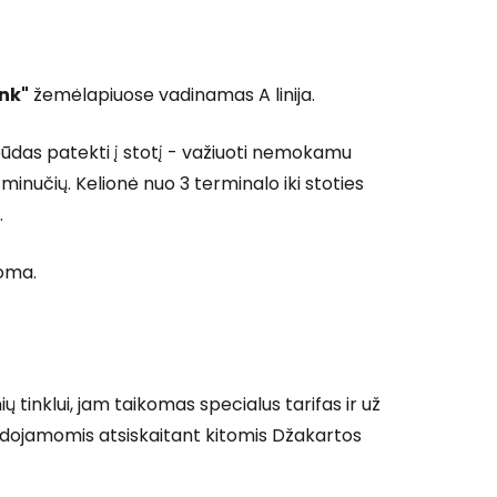
ink"
žemėlapiuose vadinamas A linija.
is būdas patekti į stotį - važiuoti nemokamu
minučių. Kelionė nuo 3 terminalo iki stoties
.
noma.
ų tinklui, jam taikomas specialus tarifas ir už
udojamomis atsiskaitant kitomis Džakartos