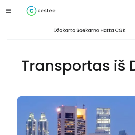
Džakarta Soekarno Hatta CGK
Transportas iš 