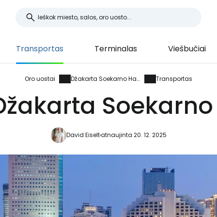
Transportas
Terminalas
Viešbučiai
Oro uostai
Džakarta Soekarno Hatta
Transportas
Džakarta Soekarno
David Eiselt
atnaujinta 20. 12. 2025