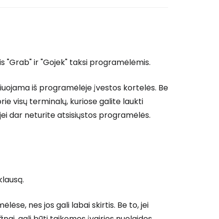
is "Grab" ir "Gojek" taksi programėlėmis.
iuojama iš programėlėje įvestos kortelės. Be
rie visų terminalų, kuriose galite laukti
ei dar neturite atsisiųstos programėlės.
klausą.
, nes jos gali labai skirtis. Be to, jei
ai, gali būti taikomos įvairios nuolaidos.