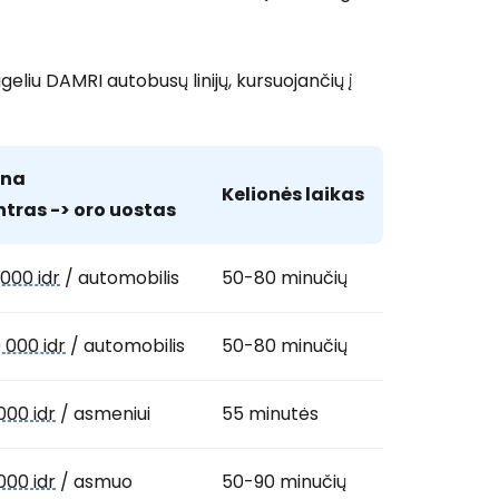
ugeliu DAMRI autobusų linijų, kursuojančių į
ina
Kelionės laikas
tras -> oro uostas
 000 idr
/ automobilis
50-80 minučių
 000 idr
/ automobilis
50-80 minučių
000 idr
/ asmeniui
55 minutės
000 idr
/ asmuo
50-90 minučių