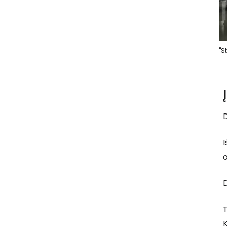
"S
D
I
o
D
T
K