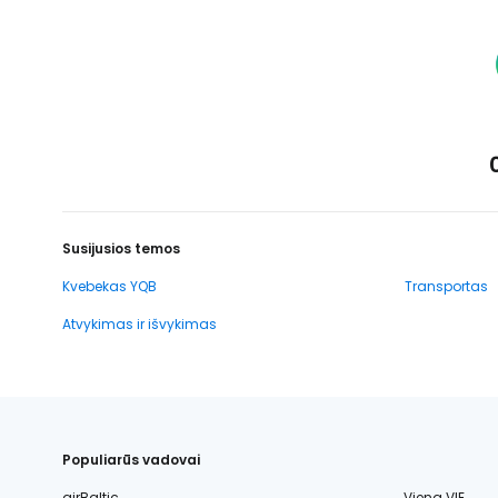
Susijusios temos
Kvebekas YQB
Transportas
Atvykimas ir išvykimas
Populiarūs vadovai
airBaltic
Viena VIE