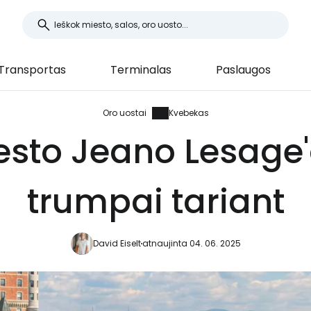
Transportas
Terminalas
Paslaugos
Oro uostai
Kvebekas
sto Jeano Lesage'
trumpai tariant
David Eiselt
atnaujinta 04. 06. 2025