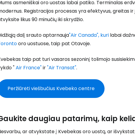
Prisijunkite
ums asmeniškai oro uostas labai patiko. Terminalas erdvus
odernus. Registracijos procesas yra efektyvus, greitas ir j
tvyksite likus 90 minučių iki skrydžio.
... pasaulinė kelionių bendruomenė
idžiąją dalį srauto aptarnauja
"Air Canada", kuri
labai dažna
Toronto
oro uostuose, taip pat Otavoje.
vebekas taip pat turi vasaros sezoninį tolimojo susisiek
vykdo "
Air France"
ir
"Air Transat"
.
T
Peržiūrėti viešbučius Kvebeko centre
Gaukite daugiau patarimų, kaip kelia
esvarbu, ar atvykstate į Kvebekas oro uostą, ar išvykstate