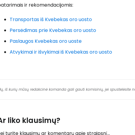
patarimais ir rekomendacijomis:
Transportas iš Kvebekas oro uosto
Persėdimas prie Kvebekas oro uosto
Paslaugos Kvebekas oro uoste
Atvykimai ir išvykimai iš Kvebekas oro uosto
dų, iš kurių mūsų redakcinė komanda gali gauti komisinių, jei spustelėsite
Ar liko klausimų?
ei turite klausimų ar komentarų apie straipsnį...