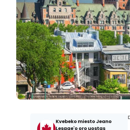
D
Kvebeko miesto Jeano
Lesage'o oro uostas