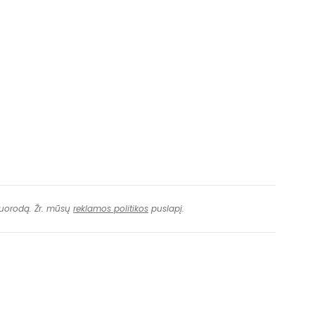
 nuorodą. Žr. mūsų
reklamos politikos
puslapį.