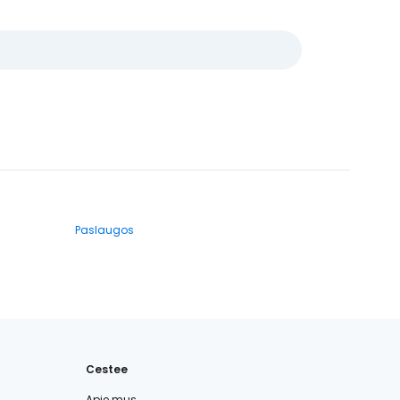
Paslaugos
Cestee
Apie mus