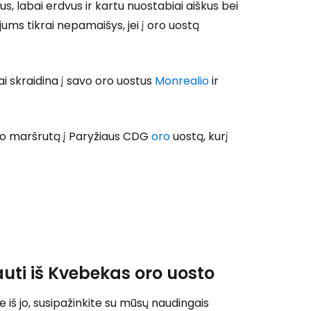
 prie Cestee
, labai erdvus ir kartu nuostabiai aiškus bei
ums tikrai nepamaišys, jei į oro uostą
i skraidina į savo oro uostus
Monrealio
ir
Tęsti su Google
imo maršrutą į Paryžiaus CDG
oro
uostą, kurį
ęsti su Facebook
Tęsti el. paštu
uti iš Kvebekas oro uosto
 iš jo, susipažinkite su mūsų naudingais