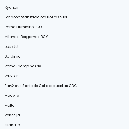
Ryanair
Londono Stanstedo oro uostas STN
Roma Fiumicino FCO
Milanas-Bergamas BGY
easyJet
Sardinija
Roma Čiampino CIA
Wizz Air
Paryžiaus Šarlio de Golio oro uostas CDG
Madeira
Malta
Venecija
Islandija