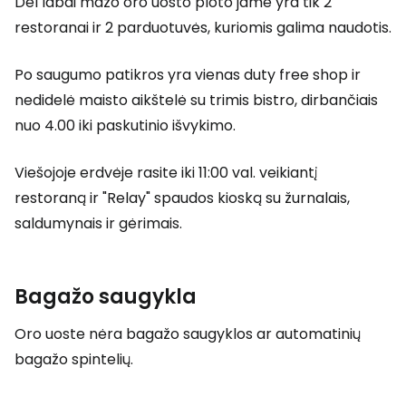
Dėl labai mažo oro uosto ploto jame yra tik 2
restoranai ir 2 parduotuvės, kuriomis galima naudotis.
Po saugumo patikros yra vienas
duty free shop
ir
nedidelė maisto aikštelė su trimis bistro, dirbančiais
nuo 4.00 iki paskutinio išvykimo.
Viešojoje erdvėje rasite iki 11:00 val. veikiantį
restoraną ir "Relay" spaudos kioską su žurnalais,
saldumynais ir gėrimais.
Bagažo saugykla
Oro uoste nėra bagažo saugyklos ar automatinių
bagažo spintelių.