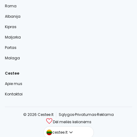
Roma
Albanija
Kipras
Maljorka
Portas
Malaga
Cestee
Apie mus
Kontaktai
© 2026 Cestee.lt
Sąlygos
Privatumas
Reklama
Dėl meilės kelionėms
cestee.com
cestee.lt