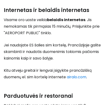
Internetas ir belaidis internetas
Visame oro uoste veikia
belaidis internetas
. Jis
nemokamas tik pirmąsias 15 minučių. Prisijunkite prie
"AEROPORT PUBLIC" tinklo.
Jei naudojate ES šalies sim kortelę, Prancūzijoje galite
skambinti ir naudotis duomenimis tokiomis pačiomis
kainomis kaip ir savo šalyje.
Kitu atveju greitai ir lengvai įsigykite prancūzišką
duomenų el. sim kortelę internete
airalo.com
.
Parduotuvės ir restoranai