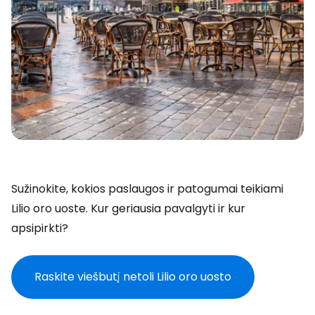
Sužinokite, kokios paslaugos ir patogumai teikiami
Lilio oro uoste. Kur geriausia pavalgyti ir kur
apsipirkti?
Raskite viešbutį netoli Lilio oro uosto