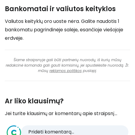
Bankomatai ir valiutos keityklos
Valiutos keityklų oro uoste nėra. Galite naudotis 1
bankomatu pagrindinėje salėje, esančioje viešojoje
erdvėje.
Šiame straipsnyje gali būti partnerių nuorodų, iš kurių mūsų
redakcinė komanda gali gauti komisinių, jei spustelėsite nuorodą. Žr.
mūsų
reklamos politikos
puslapį.
Ar liko klausimų?
Jei turite klausimų ar komentarų apie straipsnį...
Pridėti komentarą...