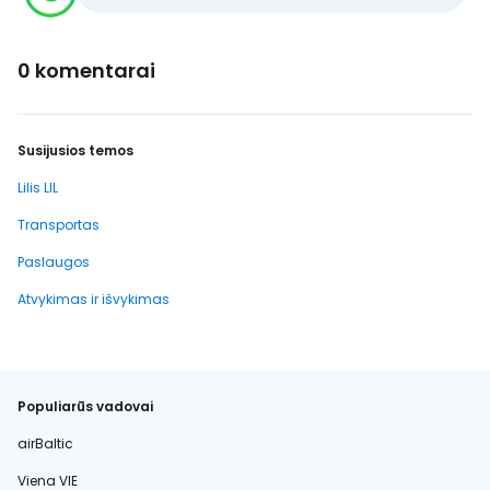
0 komentarai
Susijusios temos
Lilis LIL
Transportas
Paslaugos
Atvykimas ir išvykimas
Populiarūs vadovai
airBaltic
Viena VIE