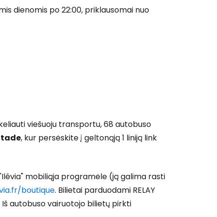
iomis dienomis po 22:00, priklausomai nuo
 prie Cestee
Tęsti su Google
ęsti su Facebook
u keliauti viešuoju transportu, 68 autobuso
Stade
, kur persėskite į geltonąją 1 liniją link
Tęsti el. paštu
"Ilévia" mobiliąja programėle (ją galima rasti
evia.fr/boutique
. Bilietai parduodami RELAY
Iš autobuso vairuotojo bilietų pirkti