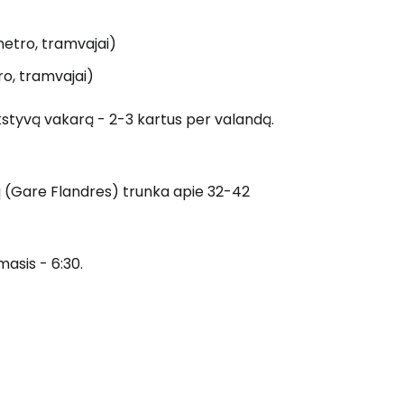
metro, tramvajai)
ro, tramvajai)
kstyvą vakarą - 2-3 kartus per valandą.
trą (Gare Flandres) trunka apie 32-42
masis - 6:30.