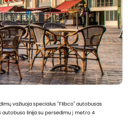
ėdimų važiuoja specialus "Flibco" autobusas
 68 autobuso linija su persėdimu į metro 4