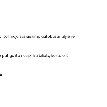
o" tolimojo susisiekimo autobusai. Lilyje jie
 pat galite nusipirkti bilietą kortele iš
r.