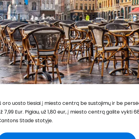
š oro uosto tiesiai į miesto centrą be sustojimų ir be pers
ž 7,99 Eur. Pigiau, už 1,80 eur, į miesto centrą galite vykti
Cantons Stade stotyje.