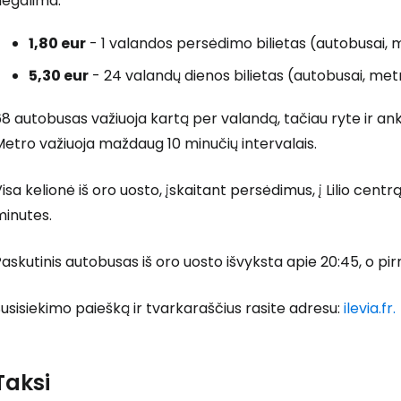
negalima.
1,80 eur
- 1 valandos persėdimo bilietas (autobusai, 
5,30 eur
- 24 valandų dienos bilietas (autobusai, met
8 autobusas važiuoja kartą per valandą, tačiau ryte ir an
etro važiuoja maždaug 10 minučių intervalais.
isa kelionė iš oro uosto, įskaitant persėdimus, į Lilio cen
minutes.
askutinis autobusas iš oro uosto išvyksta apie 20:45, o pir
usisiekimo paiešką ir tvarkaraščius rasite adresu:
ilevia.fr.
Taksi