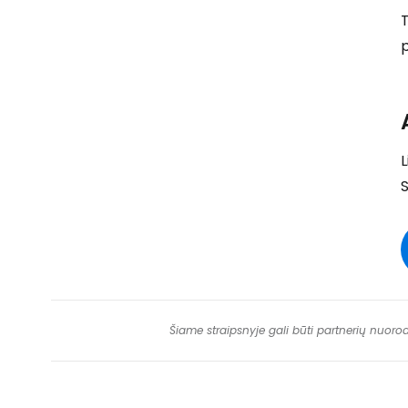
T
p
L
S
Šiame straipsnyje gali būti partnerių nuoro