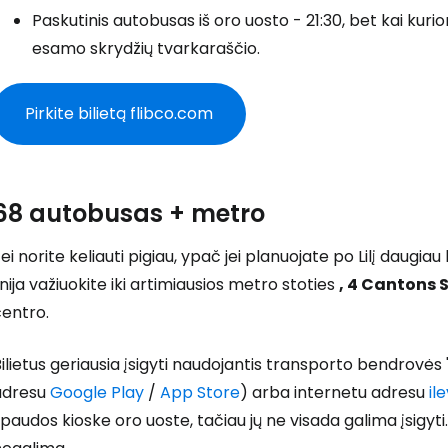
Paskutinis autobusas iš oro uosto - 21:30, bet kai kur
Prisijunkite
esamo skrydžių tvarkaraščio.
... pasaulinė kelionių bendruomenė
Pirkite bilietą flibco.com
68 autobusas + metro
T
ei norite keliauti pigiau, ypač jei planuojate po Lilį daugia
inija važiuokite iki artimiausios metro stoties
, 4 Cantons 
centro.
ilietus geriausia įsigyti naudojantis transporto bendrovės 
adresu
Google Play
/
App Store
) arba internetu adresu
il
paudos kioske oro uoste, tačiau jų ne visada galima įsigyti. 