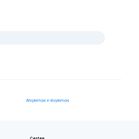
Atvykimas ir išvykimas
Cestee