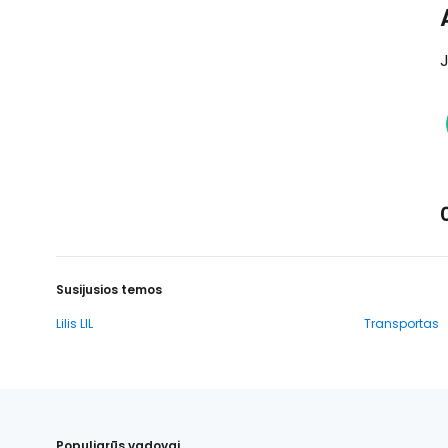
J
Susijusios temos
Lilis LIL
Transportas
Populiarūs vadovai