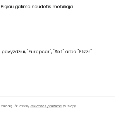
 Pigiau galima naudotis mobiliąja
avyzdžiui, "Europcar", "Sixt" arba "Flizzr".
 nuorodą. Žr. mūsų
reklamos politikos
puslapį.