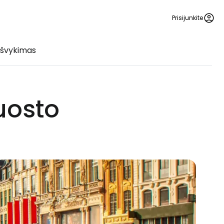
Prisijunkite
išvykimas
 uosto