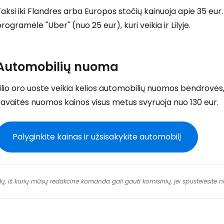
aksi iki Flandres arba Europos stočių kainuoja apie 35 eur.
rogramėle "Uber" (nuo 25 eur), kuri veikia ir Lilyje.
Automobilių nuoma
ilio oro uoste veikia kelios automobilių nuomos bendrovės, p
avaitės nuomos kainos visus metus svyruoja nuo 130 eur.
Palyginkite kainas ir užsisakykite automobilį
dų, iš kurių mūsų redakcinė komanda gali gauti komisinių, jei spustelėsite