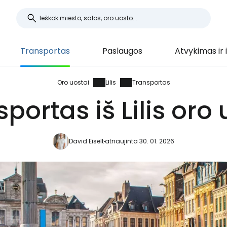
Transportas
Paslaugos
Atvykimas ir 
Oro uostai
Lilis
Transportas
portas iš Lilis oro
David Eiselt
atnaujinta 30. 01. 2026