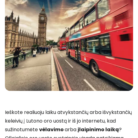
Ieškote realiuoju laiku atvykstančių arba išvykstančių
keleivių į Lutono oro uostą ir iš jo internetu, kad
sužinotumėte
vėlavimo
arba
įlaipinimo laiką
?