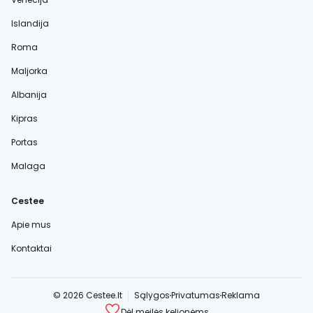
Islandija
Roma
Maljorka
Albanija
Kipras
Portas
Malaga
Cestee
Apie mus
Kontaktai
© 2026 Cestee.lt
Sąlygos
Privatumas
Reklama
Dėl meilės kelionėms