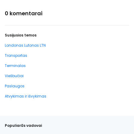
0 komentarai
Susijusios temos
Londonas Lutonas LTN
Transportas
Terminalas
Viešbučiai
Paslaugos
Atvykimas ir išvykimas
Populiarūs vadovai