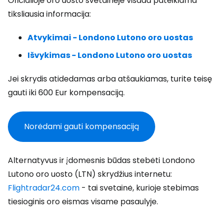
Oficialioje oro uosto svetainėje visada pateikiama
tiksliausia informacija:
Atvykimai - Londono Lutono oro uostas
Išvykimas - Londono Lutono oro uostas
Jei skrydis atidedamas arba atšaukiamas, turite teisę
gauti iki 600 Eur kompensaciją.
Norėdami gauti kompensaciją
Alternatyvus ir įdomesnis būdas stebėti Londono
Lutono oro uosto (LTN) skrydžius internetu:
Flightradar24.com
- tai svetainė, kurioje stebimas
tiesioginis oro eismas visame pasaulyje.