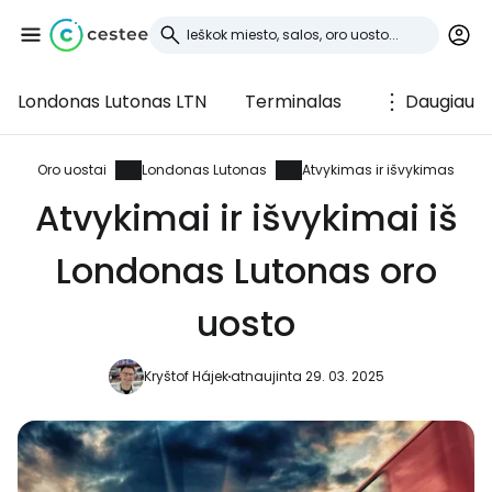
Londonas Lutonas LTN
Terminalas
Daugiau
Prisijunkite prie
Cestee
Oro uostai
Londonas Lutonas
Atvykimas ir išvykimas
Atvykimai ir išvykimai iš
... pasaulinė kelionių bendruomenė
Londonas Lutonas oro
Tęsti su Google
uosto
Kryštof Hájek
atnaujinta 29. 03. 2025
Tęsti su Facebook
Tęsti el. paštu