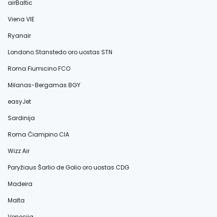
airBaltic
Viena VIE
Ryanair
Londono Stanstedo oro uostas STN
Roma Fiumicino FCO
Milanas-Bergamas BGY
easyJet
Sardinija
Roma Čiampino CIA
Wizz Air
Paryžiaus Šarlio de Golio oro uostas CDG
Madeira
Malta
Venecija