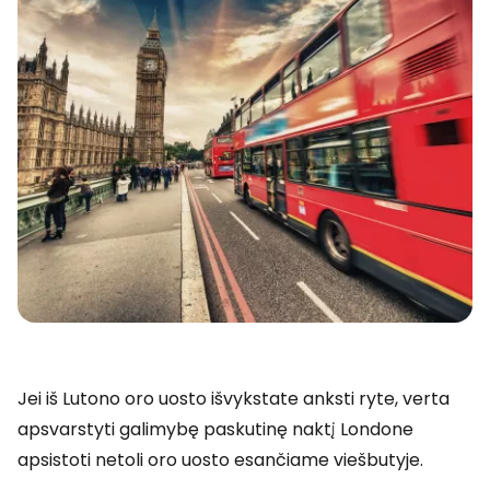
Jei iš Lutono oro uosto išvykstate anksti ryte, verta
apsvarstyti galimybę paskutinę naktį Londone
apsistoti netoli oro uosto esančiame viešbutyje.