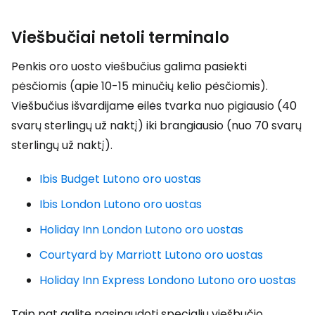
Viešbučiai netoli terminalo
Penkis oro uosto viešbučius galima pasiekti
pėsčiomis (apie 10-15 minučių kelio pėsčiomis).
Viešbučius išvardijame eilės tvarka nuo pigiausio (40
svarų sterlingų už naktį) iki brangiausio (nuo 70 svarų
sterlingų už naktį).
Ibis Budget Lutono oro uostas
Ibis London Lutono oro uostas
Holiday Inn London Lutono oro uostas
Courtyard by Marriott Lutono oro uostas
Holiday Inn Express Londono Lutono oro uostas
Taip pat galite pasinaudoti specialiu viešbučio