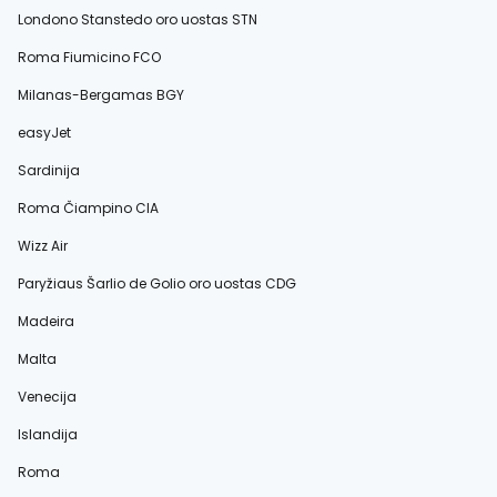
Londono Stanstedo oro uostas STN
Roma Fiumicino FCO
Milanas-Bergamas BGY
easyJet
Sardinija
Roma Čiampino CIA
Wizz Air
Paryžiaus Šarlio de Golio oro uostas CDG
Madeira
Malta
Venecija
Islandija
Roma