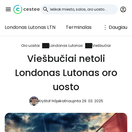
Londonas Lutonas LTN
Terminalas
Daugiau
Prisijunkite prie
Cestee
Oro uostai
Londonas Lutonas
Viešbučiai
Viešbučiai netoli
... pasaulinė kelionių bendruomenė
Londonas Lutonas oro
Tęsti su Google
uosto
Kryštof Hájek
atnaujinta 29. 03. 2025
Tęsti su Facebook
Tęsti el. paštu