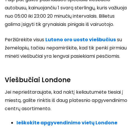
autobusu, kainuojančiu 1 svarą sterlingų, kuris važiuoja
nuo 05:00 iki 23:00 20 minučių intervalais. Bilietus
galima įsigyti tik grynaisiais pinigais iš vairuotojo.
Peržiūrėkite visus
Lutono oro uosto viešbučius
su
žemėlapiu, tačiau nepamirškite, kad tik penki pirmiau
minėti viešbučiai yra lengvai pasiekiami pėsčiomis.
Viešbučiai Londone
Jei neprieštaraujate, kad naktį keliautumėte tiesiai į
miestą, galite rinktis iš daug platesnio apgyvendinimo
centrų asortimento.
Ieškokite apgyvendinimo vietų Londone