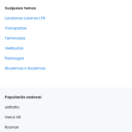
Susijusios temos
Londonas Lutonas LTN
Transportas
Terminalas
Viešbučiai
Paslaugos
Atvykimas ir išvykimas
Populiarūs vadovai
airBaltic
Viena VIE
Ryanair