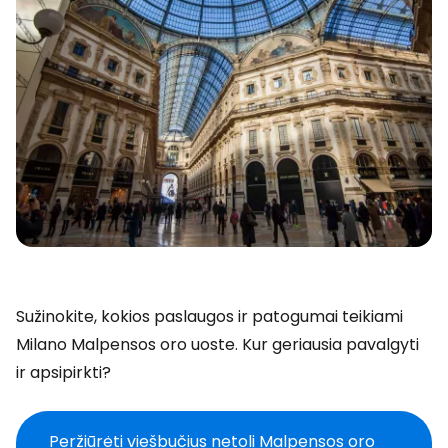
Sužinokite, kokios paslaugos ir patogumai teikiami
Milano Malpensos oro uoste. Kur geriausia pavalgyti
ir apsipirkti?
Peržiūrėti viešbučius netoli Malpensos oro