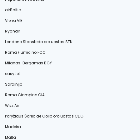
airBaltic
Viena VIE
Ryanair
Londono Stanstedo oro uostas STN
Roma Fiumicino FCO
Milanas-Bergamas BGY
easyJet
Sardinija
Roma Čiampino CIA
Wizz Air
Paryžiaus Šarlio de Golio oro uostas CDG
Madeira
Malta