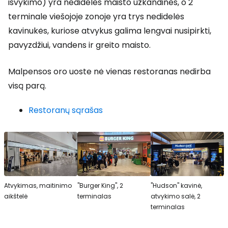
išvykimo) yra nedidelės maisto užkandinės, o 2
terminale viešojoje zonoje yra trys nedidelės
kavinukės, kuriose atvykus galima lengvai nusipirkti,
pavyzdžiui, vandens ir greito maisto.
Malpensos oro uoste nė vienas restoranas nedirba
visą parą.
Restoranų sąrašas
Atvykimas, maitinimo
"Burger King", 2
"Hudson" kavinė,
aikštelė
terminalas
atvykimo salė, 2
terminalas