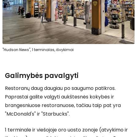
"Hudson News", 1 terminalas, išvykimai
Galimybės pavalgyti
Restoranų daug daugiau po saugumo patikros.
Paprastai galite valgyti aukštesnės kokybės ir
brangesniuose restoranuose, tačiau taip pat yra
"McDonald's" ir "Starbucks".
1 terminale ir viešojoje oro uosto zonoje (atvykimo ir