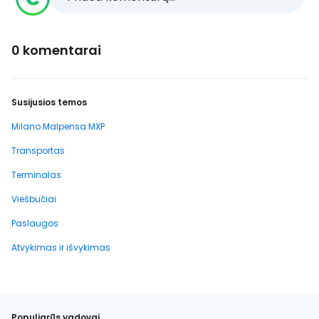
0 komentarai
Susijusios temos
Milano Malpensa MXP
Transportas
Terminalas
Viešbučiai
Paslaugos
Atvykimas ir išvykimas
Populiarūs vadovai