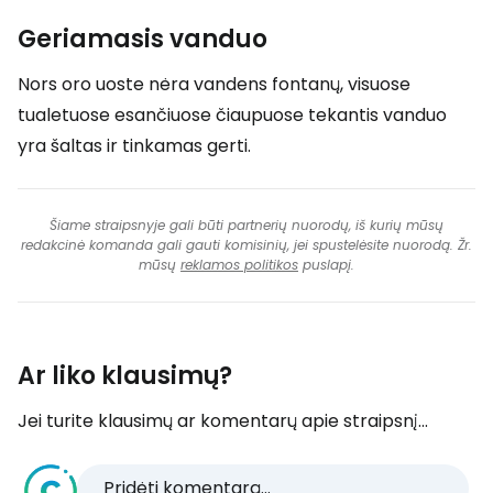
Geriamasis vanduo
Nors oro uoste nėra vandens fontanų, visuose
tualetuose esančiuose čiaupuose tekantis vanduo
yra šaltas ir tinkamas gerti.
Šiame straipsnyje gali būti partnerių nuorodų, iš kurių mūsų
redakcinė komanda gali gauti komisinių, jei spustelėsite nuorodą. Žr.
mūsų
reklamos politikos
puslapį.
Ar liko klausimų?
Jei turite klausimų ar komentarų apie straipsnį...
Pridėti komentarą...