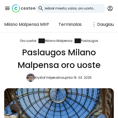
Milano Malpensa MXP
Terminalas
Daugiau
Prisijunkite prie
Cestee
Oro uostai
Milano Malpensa
Paslaugos
Paslaugos Milano
... pasaulinė kelionių bendruomenė
Malpensa oro uoste
Tęsti su Google
Kryštof Hájek
atnaujinta 16. 03. 2025
Tęsti su Facebook
Tęsti el. paštu