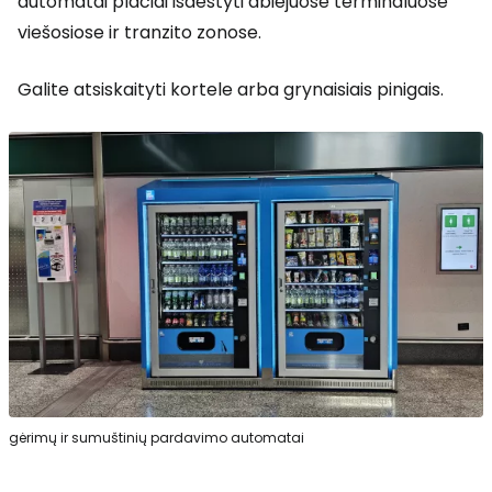
automatai plačiai išdėstyti abiejuose terminaluose
viešosiose ir tranzito zonose.
Galite atsiskaityti kortele arba grynaisiais pinigais.
gėrimų ir sumuštinių pardavimo automatai