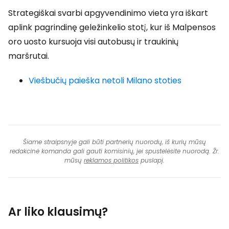
Strategiškai svarbi apgyvendinimo vieta yra iškart
aplink pagrindinę geležinkelio stotį, kur iš Malpensos
oro uosto kursuoja visi autobusų ir traukinių
maršrutai.
Viešbučių paieška netoli Milano stoties
Šiame straipsnyje gali būti partnerių nuorodų, iš kurių mūsų
redakcinė komanda gali gauti komisinių, jei spustelėsite nuorodą. Žr.
mūsų
reklamos politikos
puslapį.
Ar liko klausimų?