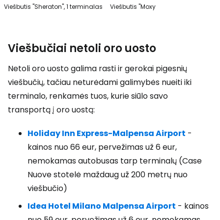
Viešbutis "Sheraton", 1 terminalas
Viešbutis "Moxy
Viešbučiai netoli oro uosto
Netoli oro uosto galima rasti ir gerokai pigesnių
viešbučių, tačiau neturėdami galimybės nueiti iki
terminalo, renkamės tuos, kurie siūlo savo
transportą į oro uostą:
Holiday Inn Express-Malpensa Airport
-
kainos nuo 66 eur, pervežimas už 6 eur,
nemokamas autobusas tarp terminalų (Case
Nuove stotelė maždaug už 200 metrų nuo
viešbučio)
Idea Hotel Milano Malpensa Airport
- kainos
nuo 59 eur, pervežimas už 6 eur, nemokamas