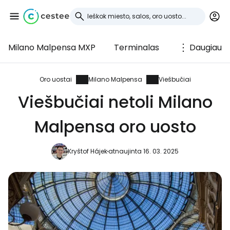
Milano Malpensa MXP
Terminalas
Daugiau
Prisijunkite prie
Cestee
Oro uostai
Milano Malpensa
Viešbučiai
Viešbučiai netoli Milano
... pasaulinė kelionių bendruomenė
Malpensa oro uosto
Tęsti su Google
Kryštof Hájek
atnaujinta 16. 03. 2025
Tęsti su Facebook
Tęsti el. paštu