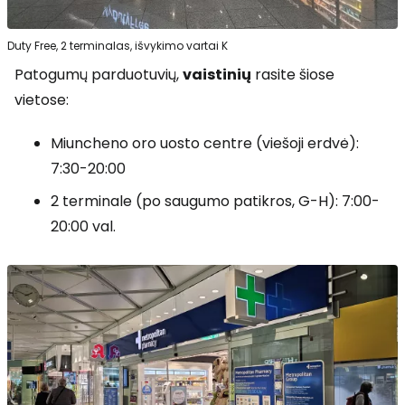
Duty Free, 2 terminalas, išvykimo vartai K
Patogumų parduotuvių,
vaistinių
rasite šiose
vietose:
Miuncheno oro uosto centre (viešoji erdvė):
7:30-20:00
2 terminale (po saugumo patikros, G-H): 7:00-
20:00 val.