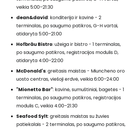
veikia
5:00–21:30
dean&david
: konditerija ir kavinė - 2
terminalas, po saugumo patikros, G-H vartai,
atidaryta
5:00–21:00
Hofbräu Bistro
: užeiga ir bistro - 1 terminalas,
po saugumo patikros, registracijos modulis D,
atidaryta
4:00–22:00
McDonald's
: greitasis maistas - Miuncheno oro
uosto centras, viešoji erdvė, veikia
6:00–24:00
"Mionetto Bar"
: kavinė, sumuštiniai, bagetės - 1
terminalas, po saugumo patikros, registracijos
modulis C, veikia
4:00–21:30
Seafood Sylt
: greitasis maistas su žuvies
patiekalais - 2 terminalas, po saugumo patikros,