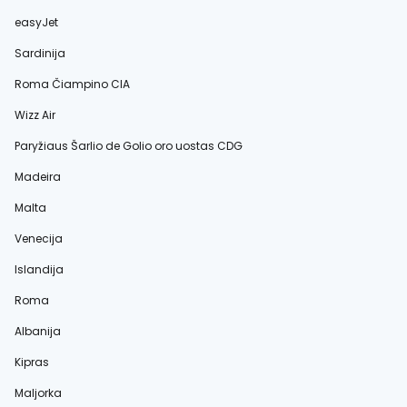
easyJet
Sardinija
Roma Čiampino CIA
Wizz Air
Paryžiaus Šarlio de Golio oro uostas CDG
Madeira
Malta
Venecija
Islandija
Roma
Albanija
Kipras
Maljorka