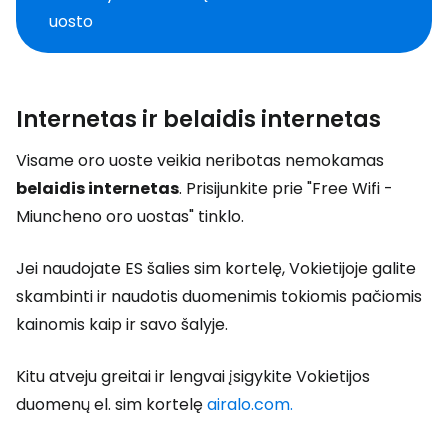
uosto
Internetas ir belaidis internetas
Visame oro uoste veikia neribotas nemokamas
belaidis internetas
. Prisijunkite prie "Free Wifi -
Miuncheno oro uostas" tinklo.
Jei naudojate ES šalies sim kortelę, Vokietijoje galite
skambinti ir naudotis duomenimis tokiomis pačiomis
kainomis kaip ir savo šalyje.
Kitu atveju greitai ir lengvai įsigykite Vokietijos
duomenų el. sim kortelę
airalo.com.