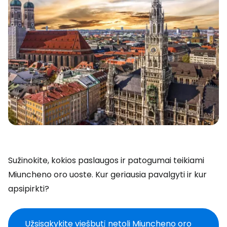
Sužinokite, kokios paslaugos ir patogumai teikiami
Miuncheno oro uoste. Kur geriausia pavalgyti ir kur
apsipirkti?
Užsisakykite viešbutį netoli Miuncheno oro