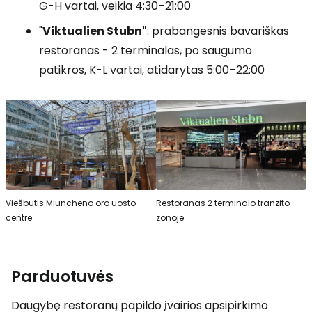
G-H vartai, veikia
4:30–21:00
"
Viktualien Stubn"
: prabangesnis bavariškas
restoranas - 2 terminalas, po saugumo
patikros, K-L vartai, atidarytas
5:00–22:00
Viešbutis Miuncheno oro uosto
Restoranas 2 terminalo tranzito
centre
zonoje
Parduotuvės
Daugybę restoranų papildo įvairios apsipirkimo