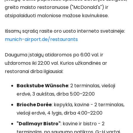
greito maisto restoranuose ("McDonald's") ir
atsipalaiduoti maloniose mažose kavinukėse.
Išsamų sąrašą rasite oro uosto interneto svetainėje:
munich-airport.de/restaurants
Dauguma įstaigų atidaromos po 6:00 val. ir
uždaromos iki 22:00 val. Kurios užkandinės ar
restoranai dirba ilgiausiai:
Backstube Wünsche
: 2 terminalas, viešoji
erdvė, 3 aukštas, dirba
5:00–22:00
Brioche Dorée
: kepykla, kavinė - 2 terminalas,
viešoji erdvė, 4 lygis, dirba
4:00–22:00
"Dallmayr Bistro"
: kavinė ir bistro - 2
terminalas, po saugumo patikros, G-H vartai,