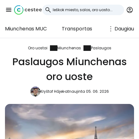
Miunchenas MUC
Transportas
Daugiau
Prisijunkite prie
Cestee
Oro uostai
Miunchenas
Paslaugos
Paslaugos Miunchenas
... pasaulinė kelionių bendruomenė
oro uoste
Tęsti su Google
Kryštof Hájek
atnaujinta 05. 06. 2026
Tęsti su Facebook
Tęsti el. paštu