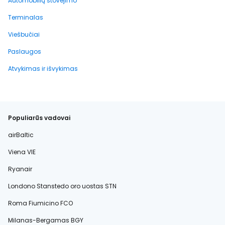
Automobilių stovėjimo
Terminalas
Viešbučiai
Paslaugos
Atvykimas ir išvykimas
Populiarūs vadovai
airBaltic
Viena VIE
Ryanair
Londono Stanstedo oro uostas STN
Roma Fiumicino FCO
Milanas-Bergamas BGY