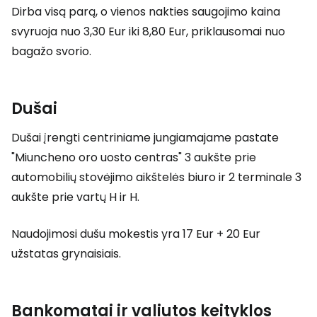
Dirba visą parą, o vienos nakties saugojimo kaina
svyruoja nuo 3,30 Eur iki 8,80 Eur, priklausomai nuo
bagažo svorio.
Dušai
Dušai įrengti centriniame jungiamajame pastate
"Miuncheno oro uosto centras" 3 aukšte prie
automobilių stovėjimo aikštelės biuro ir 2 terminale 3
aukšte prie vartų H ir H.
Naudojimosi dušu mokestis yra 17 Eur + 20 Eur
užstatas grynaisiais.
Bankomatai ir valiutos keityklos