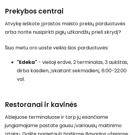
Prekybos centrai
Atvykę ieškote įprastos maisto prekių parduotuvės
arba norite nusipirkti pigių užkandžių prieš skrydį?
Šiuo metu oro uoste veikia šios parduotuvės:
"Edeka"
- viešoji erdvė, 2 terminalas, 3 aukštas,
dirba kasdien, įskaitant sekmadienį, 6:00-22:00
val.
Restoranai ir kavinės
Abiejuose terminaluose ir tarp jų esančiame
jungiamajame pastate gausu įvairiausių maitinimo
įstaigų. Galite papietauti tipiškose Bavarijos užeigose,