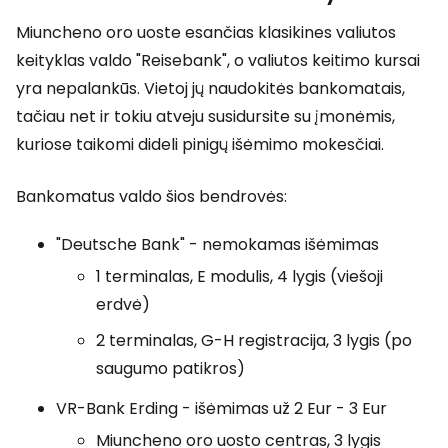
Miuncheno oro uoste esančias klasikines valiutos
keityklas valdo "Reisebank", o valiutos keitimo kursai
yra nepalankūs. Vietoj jų naudokitės bankomatais,
tačiau net ir tokiu atveju susidursite su įmonėmis,
kuriose taikomi dideli pinigų išėmimo mokesčiai.
Bankomatus valdo šios bendrovės:
"Deutsche Bank" - nemokamas išėmimas
1 terminalas, E modulis, 4 lygis (viešoji
erdvė)
2 terminalas, G-H registracija, 3 lygis (po
saugumo patikros)
VR-Bank Erding - išėmimas už 2 Eur - 3 Eur
Miuncheno oro uosto centras, 3 lygis