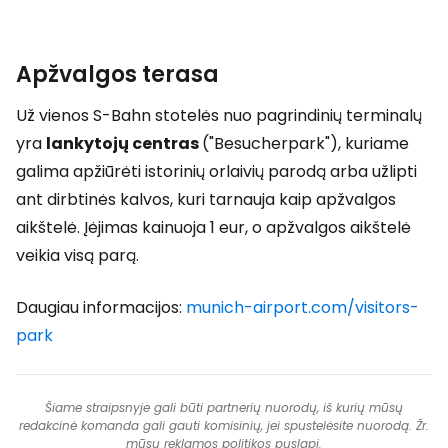
Apžvalgos terasa
Už vienos S-Bahn stotelės nuo pagrindinių terminalų
yra
lankytojų centras
("Besucherpark"), kuriame
galima apžiūrėti istorinių orlaivių parodą arba užlipti
ant dirbtinės kalvos, kuri tarnauja kaip apžvalgos
aikštelė. Įėjimas kainuoja 1 eur, o apžvalgos aikštelė
veikia visą parą.
Daugiau informacijos:
munich-airport.com/visitors-
park
Šiame straipsnyje gali būti partnerių nuorodų, iš kurių mūsų
redakcinė komanda gali gauti komisinių, jei spustelėsite nuorodą. Žr.
mūsų
reklamos politikos
puslapį.