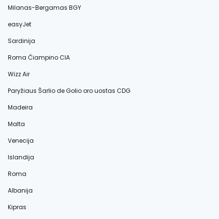
Milanas-Bergamas BGY
easyJet
Sardinija
Roma Čiampino CIA
Wizz Air
Paryžiaus Šarlio de Golio oro uostas CDG
Madeira
Malta
Venecija
Islandija
Roma
Albanija
Kipras