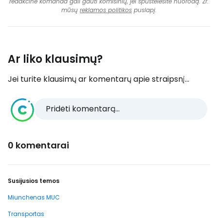
redakcinė komanda gali gauti komisinių, jei spustelėsite nuorodą. Žr.
mūsų
reklamos politikos
puslapį.
Ar liko klausimų?
Jei turite klausimų ar komentarų apie straipsnį...
Pridėti komentarą...
0 komentarai
Susijusios temos
Miunchenas MUC
Transportas