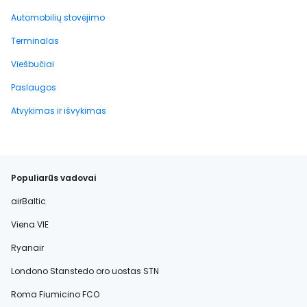
Automobilių stovėjimo
Terminalas
Viešbučiai
Paslaugos
Atvykimas ir išvykimas
Populiarūs vadovai
airBaltic
Viena VIE
Ryanair
Londono Stanstedo oro uostas STN
Roma Fiumicino FCO