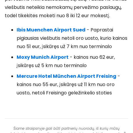
viešbutis neteikia nemokamų pervežimo paslaugų,
todėl tikėkitės mokėti nuo 8 iki 12 eur mokestį.
Ibis Muenchen Airport Sued
- Paprastai
pigiausias viešbutis netoli oro uosto, kurio kainos
nuo 51 eur, įsikūręs už 7 km nuo terminalo
Moxy Munich Airport
- kainos nuo 62 eur,
įsikūręs už 5 km nuo terminalo
Mercure Hotel München Airport Freising
-
kainos nuo 55 eur, įsikūręs už 11 km nuo oro
uosto, netoli Freisingo geležinkelio stoties
Šiame straipsnyje gali būti partnerių nuorodų, iš kurių mūsų