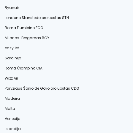
Ryanair
Londono Stanstedo oro uostas STN
Roma Fiumicino FCO
Milanas-Bergamas BGY
easyJet
Sardinija
Roma Čiampino CIA
Wizz Air
Paryžiaus Šarlio de Golio oro uostas CDG
Madeira
Malta
Venecija
Islandija