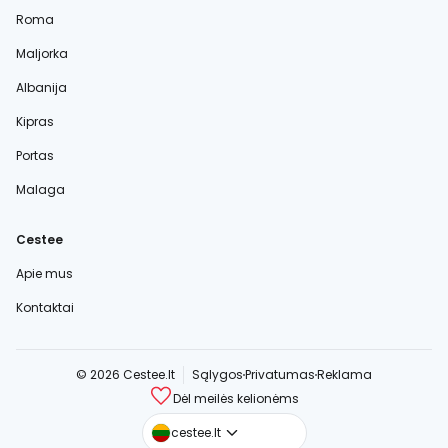
Roma
Maljorka
Albanija
Kipras
Portas
Malaga
Cestee
Apie mus
Kontaktai
© 2026 Cestee.lt
Sąlygos
Privatumas
Reklama
Dėl meilės kelionėms
cestee.com
cestee.lt