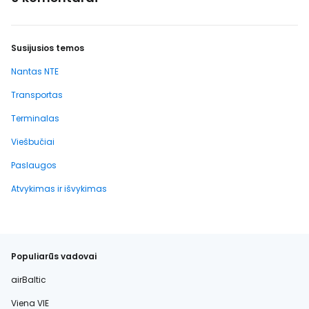
Susijusios temos
Nantas NTE
Transportas
Terminalas
Viešbučiai
Paslaugos
Atvykimas ir išvykimas
Populiarūs vadovai
airBaltic
Viena VIE