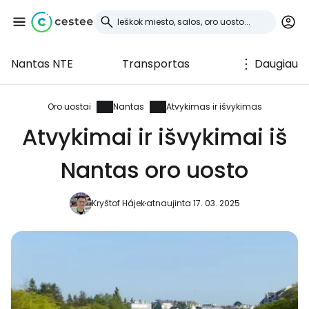
Nantas NTE
Transportas
Daugiau
Prisijunkite prie
Cestee
Oro uostai
Nantas
Atvykimas ir išvykimas
Atvykimai ir išvykimai iš
... pasaulinė kelionių bendruomenė
Nantas oro uosto
Tęsti su Google
Kryštof Hájek
atnaujinta 17. 03. 2025
Tęsti su Facebook
Tęsti el. paštu