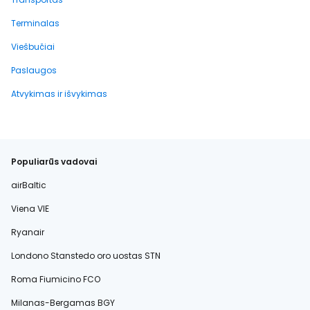
Terminalas
Viešbučiai
Paslaugos
Atvykimas ir išvykimas
Populiarūs vadovai
airBaltic
Viena VIE
Ryanair
Londono Stanstedo oro uostas STN
Roma Fiumicino FCO
Milanas-Bergamas BGY