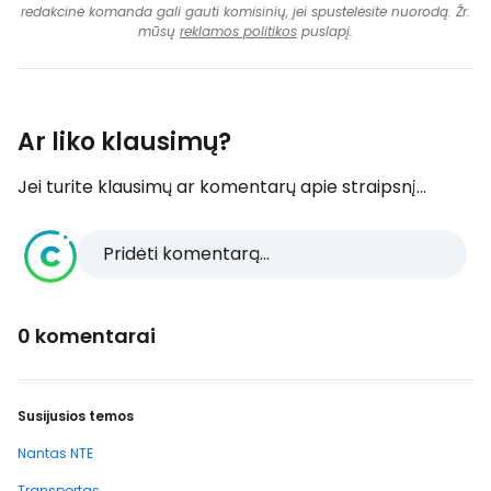
redakcinė komanda gali gauti komisinių, jei spustelėsite nuorodą. Žr.
mūsų
reklamos politikos
puslapį.
Ar liko klausimų?
Jei turite klausimų ar komentarų apie straipsnį...
Pridėti komentarą...
0 komentarai
Susijusios temos
Nantas NTE
Transportas