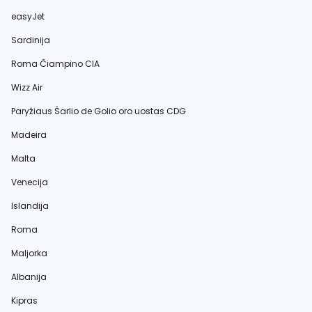
easyJet
Sardinija
Roma Čiampino CIA
Wizz Air
Paryžiaus Šarlio de Golio oro uostas CDG
Madeira
Malta
Venecija
Islandija
Roma
Maljorka
Albanija
Kipras