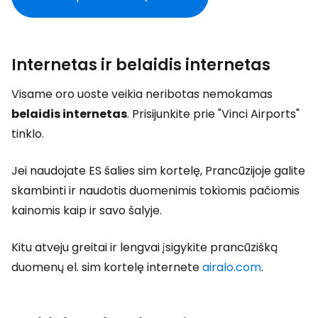
Internetas ir belaidis internetas
Visame oro uoste veikia neribotas nemokamas
belaidis internetas
. Prisijunkite prie "Vinci Airports"
tinklo.
Jei naudojate ES šalies sim kortelę, Prancūzijoje galite
skambinti ir naudotis duomenimis tokiomis pačiomis
kainomis kaip ir savo šalyje.
Kitu atveju greitai ir lengvai įsigykite prancūzišką
duomenų el. sim kortelę internete
airalo.com
.