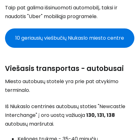
Taip pat galima išsinuomoti automobilį, taksi ir
naudotis "Uber" mobiliąja programėle.
10 geriausių viešbučių Niukaslo miesto centre
Viešasis transportas - autobusai
Miesto autobusų stotelė yra prie pat atvykimo
terminalo.
Iš Niukaslo centrinės autobusų stoties "Newcastle
Interchange" į oro uostą važiuoja
130, 131, 138
autobusų maršrutai.
Kelionės trukmė - 35-40 minučių.