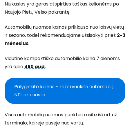
Niukaslas yra geras atspirties taškas kelionėms po
Naujojo Pietų Velso pakrantę.
Automobilių nuomos kainos priklauso nuo laisvų vietų
ir sezono, todėl rekomenduojame užsisakyti prieš
2-3
mėnesius
.
Vidutinė kompaktiško automobilio kaina 7 dienoms
yra apie
450 aud
.
Palyginkite kainas - rezervuokite automobilį
NTL oro uoste
Visus automobilių nuomos punktus rasite iškart už
terminalo, kairėje pusėje nuo vartų.