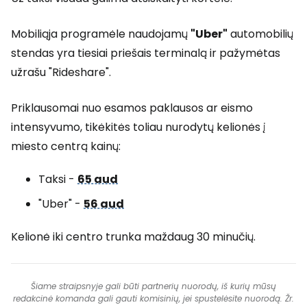
Mobiliąja programėle naudojamų
"Uber"
automobilių
stendas yra tiesiai priešais terminalą ir pažymėtas
užrašu "Rideshare".
Priklausomai nuo esamos paklausos ar eismo
intensyvumo, tikėkitės toliau nurodytų kelionės į
miesto centrą kainų:
Taksi -
65 aud
"Uber" -
56 aud
Kelionė iki centro trunka maždaug 30 minučių.
Šiame straipsnyje gali būti partnerių nuorodų, iš kurių mūsų
redakcinė komanda gali gauti komisinių, jei spustelėsite nuorodą. Žr.