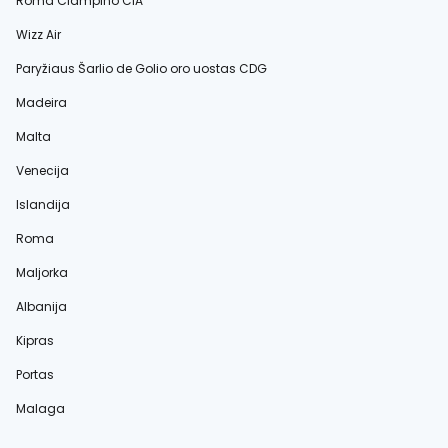
Roma Čiampino CIA
Wizz Air
Paryžiaus Šarlio de Golio oro uostas CDG
Madeira
Malta
Venecija
Islandija
Roma
Maljorka
Albanija
Kipras
Portas
Malaga