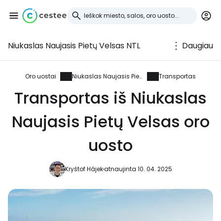
Niukaslas Naujasis Pietų Velsas NTL
Daugiau
Prisijunkite prie
Cestee
Oro uostai
Niukaslas Naujasis Pietų Velsas
Transportas
Transportas iš Niukaslas
... pasaulinė kelionių bendruomenė
Naujasis Pietų Velsas oro
Tęsti su Google
uosto
Kryštof Hájek
atnaujinta 10. 04. 2025
Tęsti su Facebook
Tęsti el. paštu