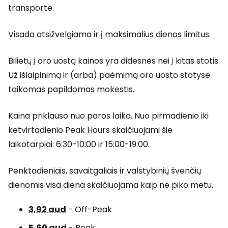
transporte.
Visada atsižvelgiama ir į maksimalius dienos limitus.
Bilietų į oro uostą kainos yra didesnės nei į kitas stotis.
Už išlaipinimą ir (arba) paėmimą oro uosto stotyse
taikomas papildomas mokestis.
Kaina priklauso nuo paros laiko. Nuo pirmadienio iki
ketvirtadienio
Peak Hours
skaičiuojami šie
laikotarpiai: 6:30-10:00 ir 15:00-19:00.
Penktadieniais, savaitgaliais ir valstybinių švenčių
dienomis visa diena skaičiuojama kaip ne piko metu.
3,92 aud
- Off-Peak
5,60 aud
- Peak