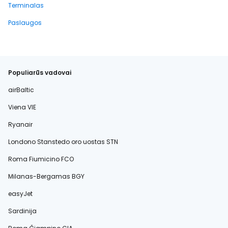
Terminalas
Paslaugos
Populiarūs vadovai
airBaltic
Viena VIE
Ryanair
Londono Stanstedo oro uostas STN
Roma Fiumicino FCO
Milanas-Bergamas BGY
easyJet
Sardinija