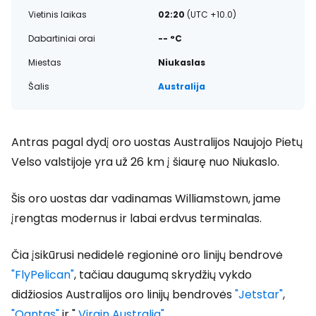
Vietinis laikas
02:20
(UTC +10.0)
Dabartiniai orai
-- °C
Miestas
Niukaslas
Šalis
Australija
Antras pagal dydį oro uostas Australijos Naujojo Pietų
Velso valstijoje yra už 26 km į šiaurę nuo Niukaslo.
Šis oro uostas dar vadinamas Williamstown, jame
įrengtas modernus ir labai erdvus terminalas.
Čia įsikūrusi nedidelė regioninė oro linijų bendrovė
"FlyPelican"
, tačiau daugumą skrydžių vykdo
didžiosios Australijos oro linijų bendrovės
"Jetstar"
,
"Qantas"
ir "
Virgin Australia"
.