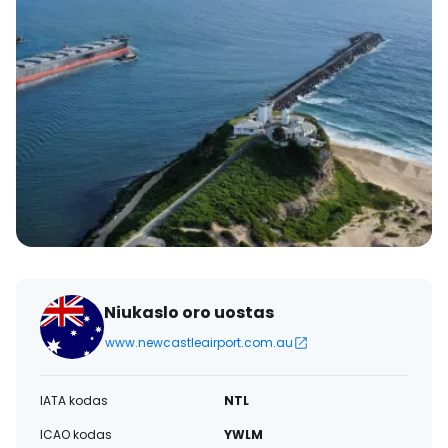
Niukaslo oro uostas
www.newcastleairport.com.au
IATA kodas
NTL
ICAO kodas
YWLM