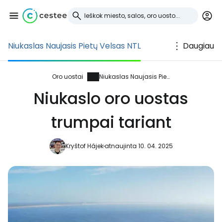
Niukaslas Naujasis Pietų Velsas NTL
Daugiau
Prisijunkite prie
Cestee
Oro uostai
Niukaslas Naujasis Pietų Velsas
Niukaslo oro uostas
... pasaulinė kelionių bendruomenė
trumpai tariant
Tęsti su Google
Kryštof Hájek
atnaujinta 10. 04. 2025
Tęsti su Facebook
Tęsti el. paštu