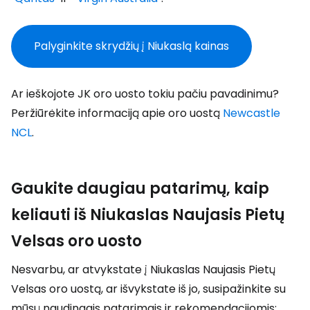
Palyginkite skrydžių į Niukaslą kainas
Ar ieškojote JK oro uosto tokiu pačiu pavadinimu?
Peržiūrėkite informaciją apie oro uostą
Newcastle
NCL
.
Gaukite daugiau patarimų, kaip
keliauti iš Niukaslas Naujasis Pietų
Velsas oro uosto
Nesvarbu, ar atvykstate į Niukaslas Naujasis Pietų
Velsas oro uostą, ar išvykstate iš jo, susipažinkite su
mūsų naudingais patarimais ir rekomendacijomis: