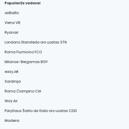
Populiarūs vadovai
airBaltic
Viena VIE
Ryanair
Londono Stanstedo oro uostas STN
Roma Fiumicino FCO
Milanas-Bergamas BGY
easyJet
Sardinija
Roma Čiampino CIA
Wizz Air
Paryžiaus Šarlio de Golio oro uostas CDG
Madeira