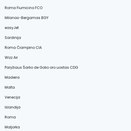
Roma Fiumicino FCO
Milanas-Bergamas BGY
easyJet
Sardinija
Roma Čiampino CIA
Wizz Air
Paryžiaus Šarlio de Golio oro uostas CDG
Madeira
Malta
Venecija
Islandija
Roma
Maljorka