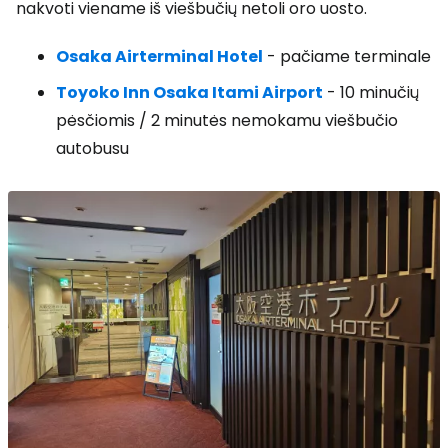
nakvoti viename iš viešbučių netoli oro uosto.
Osaka Airterminal Hotel
- pačiame terminale
Toyoko Inn Osaka Itami Airport
- 10 minučių
pėsčiomis / 2 minutės nemokamu viešbučio
autobusu