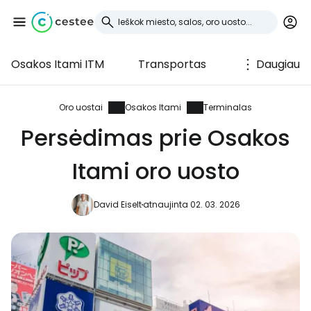
Osakos Itami ITM
Transportas
Daugiau
Prisijunkite prie
Cestee
Oro uostai
Osakos Itami
Terminalas
Persėdimas prie Osakos
... pasaulinė kelionių bendruomenė
Itami oro uosto
Tęsti su Google
David Eiselt
atnaujinta 02. 03. 2026
Tęsti su Facebook
Tęsti el. paštu