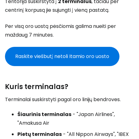
Teritorija suskirstyta į
2 terminalus
, tačiau per
centrinį korpusą jie sujungti į vieną pastatą.
Per visą oro uostą pėsčiomis galima nueiti per
maždaug 7 minutes.
Raskite viešbutį netoli Itamio oro uosto
Kuris terminalas?
Terminalai suskirstyti pagal oro linijų bendroves.
Šiaurinis terminalas
- "Japan Airlines",
"Amakusa Air
Pietų terminalas
- "All Nippon Airways", "IBEX