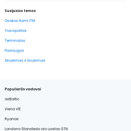
Susijusios temos
Osakos Itami ITM
Transportas
Terminalas
Paslaugos
Atvykimas ir išvykimas
Populiarūs vadovai
airBaltic
Viena VIE
Ryanair
Londono Stanstedo oro uostas STN