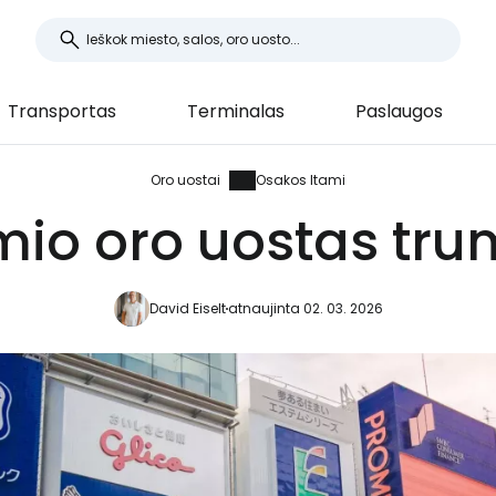
Transportas
Terminalas
Paslaugos
Oro uostai
Osakos Itami
io oro uostas tru
David Eiselt
atnaujinta 02. 03. 2026