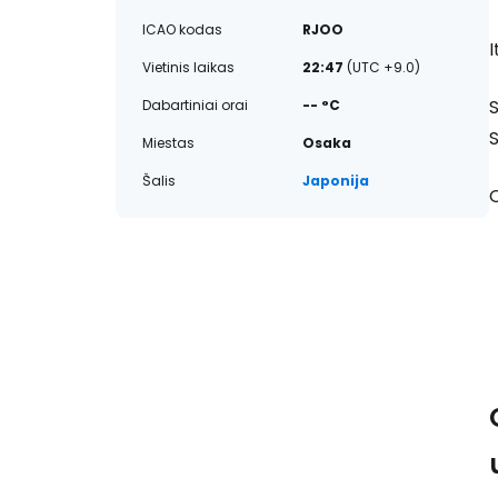
ICAO kodas
RJOO
I
Vietinis laikas
22:47
(UTC +9.0)
S
Dabartiniai orai
-- °C
S
Miestas
Osaka
Šalis
Japonija
O