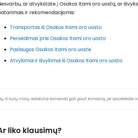
esvarbu, ar atvykstate į Osakos Itami oro uostą, ar išvykst
patarimais ir rekomendacijomis:
Transportas iš Osakos Itami oro uosto
Persėdimas prie Osakos Itami oro uosto
Paslaugos Osakos Itami oro uoste
Atvykimai ir išvykimai iš Osakos Itami oro uosto
dų, iš kurių mūsų redakcinė komanda gali gauti komisinių, jei spustelėsite
Ar liko klausimų?