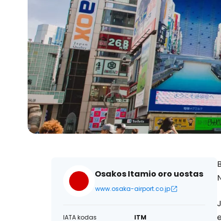
B
Osakos Itamio oro uostas
N
www.osaka-airport.co.jp
IATA kodas
ITM