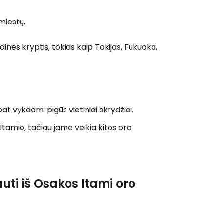
 prie Cestee
 miestų.
dines kryptis, tokias kaip Tokijas, Fukuoka,
Tęsti su Google
 pat vykdomi pigūs vietiniai skrydžiai.
ęsti su Facebook
 Itamio, tačiau jame veikia kitos oro
Tęsti el. paštu
uti iš Osakos Itami oro