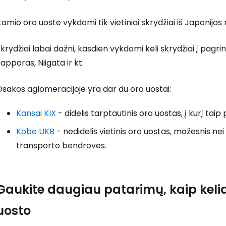
Prisijunkite
tamio oro uoste vykdomi tik vietiniai skrydžiai iš Japonijos
krydžiai labai dažni, kasdien vykdomi keli skrydžiai į pagrin
... pasaulinė kelionių bendruomenė
apporas, Niigata ir kt.
sakos aglomeracijoje yra dar du oro uostai:
Kansai KIX
- didelis tarptautinis oro uostas, į kurį taip
T
Kobe UKB
- nedidelis vietinis oro uostas, mažesnis nei
transporto bendrovės.
Gaukite daugiau patarimų, kaip kelia
uosto