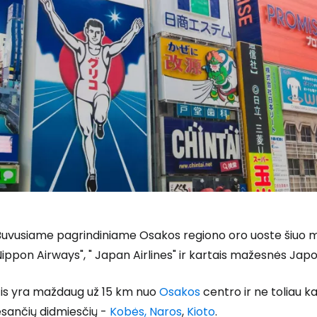
uvusiame pagrindiniame Osakos regiono oro uoste šiuo met
ippon Airways", " Japan Airlines" ir kartais mažesnės Jap
Jis yra maždaug už 15 km nuo
Osakos
centro ir ne toliau k
esančių didmiesčių -
Kobės,
Naros
,
Kioto
.