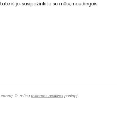
ate iš jo, susipažinkite su mūsų naudingais
 nuorodą. Žr. mūsų
reklamos politikos
puslapį.