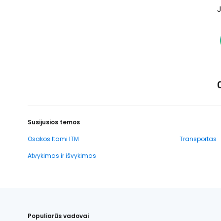
J
Susijusios temos
Osakos Itami ITM
Transportas
Atvykimas ir išvykimas
Populiarūs vadovai