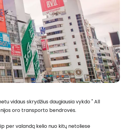
u vidaus skrydžius daugiausia vykdo " All
onijos oro transporto bendrovės.
aip per valandą kelio nuo kitų netoliese