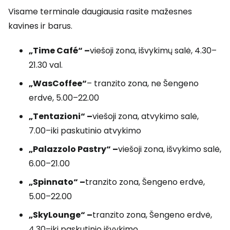
Visame terminale daugiausia rasite mažesnes
kavines ir barus.
„Time Café“ –
viešoji zona, išvykimų salė, 4.30–
21.30 val.
„WasCoffee“
– tranzito zona, ne Šengeno
erdvė, 5.00–22.00
„Tentazioni“ –
viešoji zona, atvykimo salė,
7.00–iki paskutinio atvykimo
„Palazzolo Pastry“ –
viešoji zona, išvykimo salė,
6.00–21.00
„Spinnato“ –
tranzito zona, Šengeno erdvė,
5.00–22.00
„SkyLounge“ –
tranzito zona, Šengeno erdvė,
4.30–iki paskutinio išvykimo