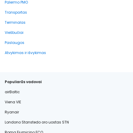
Palermo PMO
Transportas
Terminalas
Viešbučiai
Paslaugos
Atvykimas ir išvykimas
Populiarūs vadovai
airBaltic
Viena VIE
Ryanair
Londono Stanstedo oro uostas STN
Roma Fiumicino FCO