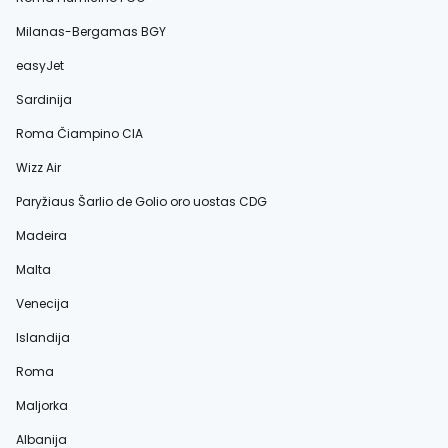
Milanas-Bergamas BGY
easyJet
Sardinija
Roma Čiampino CIA
Wizz Air
Paryžiaus Šarlio de Golio oro uostas CDG
Madeira
Malta
Venecija
Islandija
Roma
Maljorka
Albanija