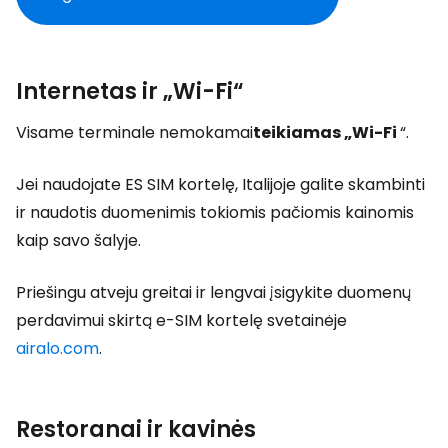
Internetas ir „Wi-Fi“
Visame terminale nemokamai
teikiamas „Wi-Fi
“.
Jei naudojate ES SIM kortelę, Italijoje galite skambinti
ir naudotis duomenimis tokiomis pačiomis kainomis
kaip savo šalyje.
Priešingu atveju greitai ir lengvai įsigykite duomenų
perdavimui skirtą e-SIM kortelę svetainėje
airalo.com
.
Restoranai ir kavinės