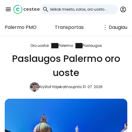
Palermo PMO
Transportas
Daugiau
Prisijunkite prie
Cestee
Oro uostai
Palermo
Paslaugos
Paslaugos Palermo oro
... pasaulinė kelionių bendruomenė
uoste
Tęsti su Google
Kryštof Hájek
atnaujinta 31. 07. 2026
Tęsti su Facebook
Tęsti el. paštu