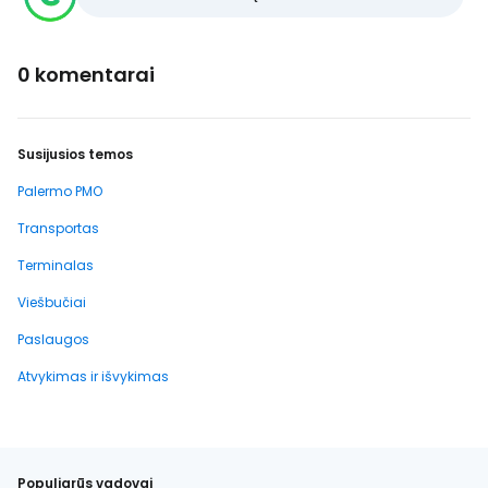
0 komentarai
Susijusios temos
Palermo PMO
Transportas
Terminalas
Viešbučiai
Paslaugos
Atvykimas ir išvykimas
Populiarūs vadovai