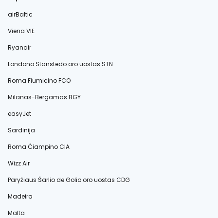
airBaltic
Viena VIE
Ryanair
Londono Stanstedo oro uostas STN
Roma Fiumicino FCO
Milanas-Bergamas BGY
easyJet
Sardinija
Roma Čiampino CIA
Wizz Air
Paryžiaus Šarlio de Golio oro uostas CDG
Madeira
Malta