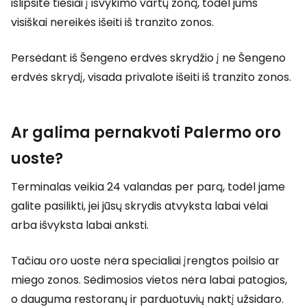
išlipsite tiesiai į išvykimo vartų zoną, todėl jums
visiškai nereikės išeiti iš tranzito zonos.
Persėdant iš Šengeno erdvės skrydžio į ne Šengeno
erdvės skrydį, visada privalote išeiti iš tranzito zonos.
Ar galima pernakvoti Palermo oro
uoste?
Terminalas veikia 24 valandas per parą, todėl jame
galite pasilikti, jei jūsų skrydis atvyksta labai vėlai
arba išvyksta labai anksti.
Tačiau oro uoste nėra specialiai įrengtos poilsio ar
miego zonos. Sėdimosios vietos nėra labai patogios,
o dauguma restoranų ir parduotuvių naktį užsidaro.