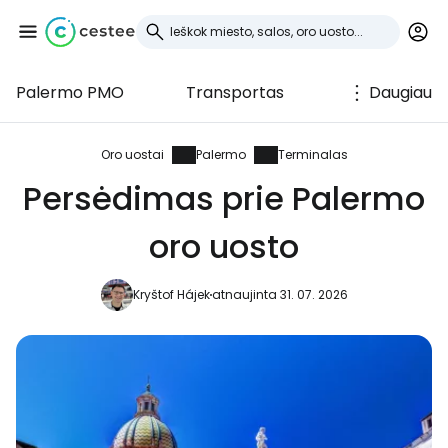
Palermo PMO
Transportas
Daugiau
Prisijunkite prie
Cestee
Oro uostai
Palermo
Terminalas
Persėdimas prie Palermo
... pasaulinė kelionių bendruomenė
oro uosto
Tęsti su Google
Kryštof Hájek
atnaujinta 31. 07. 2026
Tęsti su Facebook
Tęsti el. paštu