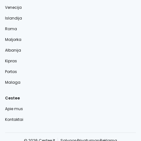
Venecija
Islandija
Roma
Maljorka
Albanija
Kipras
Portas
Malaga
Cestee
Apie mus
Kontaktai
© 2026 Cestee.lt
Sąlygos
Privatumas
Reklama